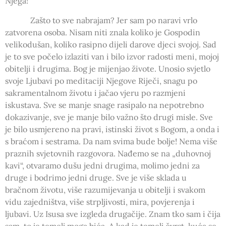
Njega!
Zašto to sve nabrajam? Jer sam po naravi vrlo
zatvorena osoba. Nisam niti znala koliko je Gospodin
velikodušan, koliko rasipno dijeli darove djeci svojoj. Sad
je to sve počelo izlaziti van i bilo izvor radosti meni, mojoj
obitelji i drugima. Bog je mijenjao živote. Unosio svjetlo
svoje Ljubavi po meditaciji Njegove Riječi, snagu po
sakramentalnom životu i jačao vjeru po razmjeni
iskustava. Sve se manje snage rasipalo na nepotrebno
dokazivanje, sve je manje bilo važno što drugi misle. Sve
je bilo usmjereno na pravi, istinski život s Bogom, a onda i
s braćom i sestrama. Da nam svima bude bolje! Nema više
praznih svjetovnih razgovora. Nađemo se na „duhovnoj
kavi“, otvaramo dušu jedni drugima, molimo jedni za
druge i bodrimo jedni druge. Sve je više sklada u
bračnom životu, više razumijevanja u obitelji i svakom
vidu zajedništva, više strpljivosti, mira, povjerenja i
ljubavi. Uz Isusa sve izgleda drugačije. Znam tko sam i čija