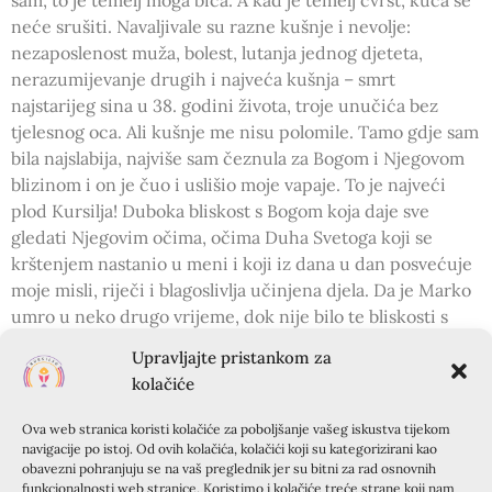
sam, to je temelj moga bića. A kad je temelj čvrst, kuća se
neće srušiti. Navaljivale su razne kušnje i nevolje:
nezaposlenost muža, bolest, lutanja jednog djeteta,
nerazumijevanje drugih i najveća kušnja – smrt
najstarijeg sina u 38. godini života, troje unučića bez
tjelesnog oca. Ali kušnje me nisu polomile. Tamo gdje sam
bila najslabija, najviše sam čeznula za Bogom i Njegovom
blizinom i on je čuo i uslišio moje vapaje. To je najveći
plod Kursilja! Duboka bliskost s Bogom koja daje sve
gledati Njegovim očima, očima Duha Svetoga koji se
krštenjem nastanio u meni i koji iz dana u dan posvećuje
moje misli, riječi i blagoslivlja učinjena djela. Da je Marko
umro u neko drugo vrijeme, dok nije bilo te bliskosti s
Bogom, možda bih završila na psihijatriji. Zahvaljujem
Upravljajte pristankom za
dragom Bogu za mir i povjerenje u Njegove odluke. Od
kolačiće
Boga dolazi samo dobro. Priznajem svoje granice i
Njegovu bezgraničnost koja sve zna, sve vidi i sve ljubi. To
Ova web stranica koristi kolačiće za poboljšanje vašeg iskustva tijekom
je najveće blago koje sam kroz život stekla i dijelim ga s
navigacije po istoj. Od ovih kolačića, kolačići koji su kategorizirani kao
obavezni pohranjuju se na vaš preglednik jer su bitni za rad osnovnih
drugima. Nisu uvijek potrebne riječi, naš život često
funkcionalnosti web stranice. Koristimo i kolačiće treće strane koji nam