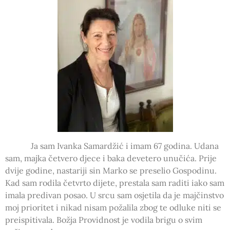
Ja sam Ivanka Samardžić i imam 67 godina. Udana
sam, majka četvero djece i baka devetero unučića. Prije
dvije godine, nastariji sin Marko se preselio Gospodinu.
Kad sam rodila četvrto dijete, prestala sam raditi iako sam
imala predivan posao. U srcu sam osjetila da je majčinstvo
moj prioritet i nikad nisam požalila zbog te odluke niti se
preispitivala. Božja Providnost je vodila brigu o svim