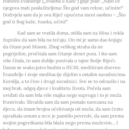
Ivanovo Evanđelje („Svadba u Kani“) gdje piše: „Nato će
njegova mati poslužiteljima: Što god vam rekne, učinite!“
Doživjela sam da je ova Riječ upućena meni osobno – „Što
god ti Bog kaže, Ivanka, učini!“
Kad sam se vratila doma, otišla sam na Misu i rekla
župniku da sam bila na tečaju. On mi je samo dao knjigu
da čitam pod Misom. Zbog velikog straha da ne
pogriješim, pročitala sam čitanje deset puta. I što sam
više čitala, to sam dublje ponirala u tajne Božje Riječi.
Danas se svako jutro budim u 05:30, meditiram dnevno
Evanđelje i svoje meditacije dijelim s ostalim suradnicima
Kursilja, a to čine i drugi suradnici. Sve se to odrazilo i na
moj brak, odgoj djece i kvalitetu života. Počela sam
uviđati da sam bila više majka nego supruga i to je muža
frustriralo. Shvatila sam da sam pomalo navezana na
djecu, da imam brojna očekivanja od muža, da sam često
opraštala umom a srce je pamtilo povrede, da sam prema
svojim pogreškama bila blaža nego prema muževim… I