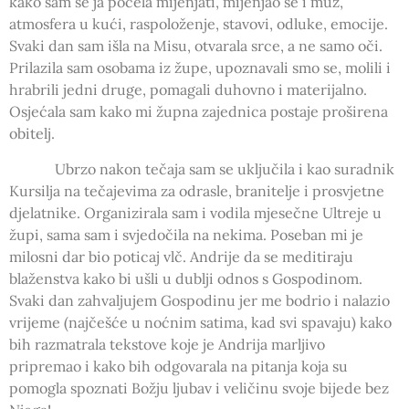
kako sam se ja počela mijenjati, mijenjao se i muž,
atmosfera u kući, raspoloženje, stavovi, odluke, emocije.
Svaki dan sam išla na Misu, otvarala srce, a ne samo oči.
Prilazila sam osobama iz župe, upoznavali smo se, molili i
hrabrili jedni druge, pomagali duhovno i materijalno.
Osjećala sam kako mi župna zajednica postaje proširena
obitelj.
Ubrzo nakon tečaja sam se uključila i kao suradnik
Kursilja na tečajevima za odrasle, branitelje i prosvjetne
djelatnike. Organizirala sam i vodila mjesečne Ultreje u
župi, sama sam i svjedočila na nekima. Poseban mi je
milosni dar bio poticaj vlč. Andrije da se meditiraju
blaženstva kako bi ušli u dublji odnos s Gospodinom.
Svaki dan zahvaljujem Gospodinu jer me bodrio i nalazio
vrijeme (najčešće u noćnim satima, kad svi spavaju) kako
bih razmatrala tekstove koje je Andrija marljivo
pripremao i kako bih odgovarala na pitanja koja su
pomogla spoznati Božju ljubav i veličinu svoje bijede bez