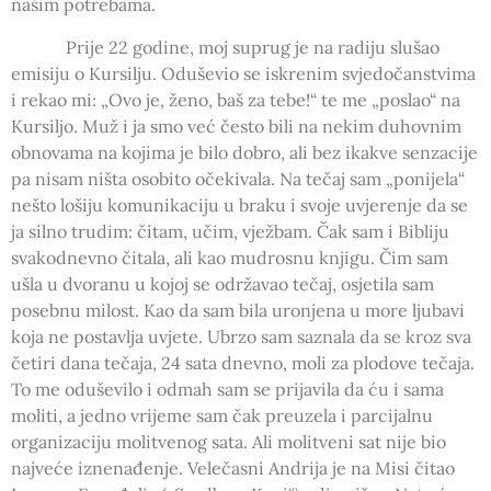
našim potrebama.
Prije 22 godine, moj suprug je na radiju slušao
emisiju o Kursilju. Oduševio se iskrenim svjedočanstvima
i rekao mi: „Ovo je, ženo, baš za tebe!“ te me „poslao“ na
Kursiljo. Muž i ja smo već često bili na nekim duhovnim
obnovama na kojima je bilo dobro, ali bez ikakve senzacije
pa nisam ništa osobito očekivala. Na tečaj sam „ponijela“
nešto lošiju komunikaciju u braku i svoje uvjerenje da se
ja silno trudim: čitam, učim, vježbam. Čak sam i Bibliju
svakodnevno čitala, ali kao mudrosnu knjigu. Čim sam
ušla u dvoranu u kojoj se održavao tečaj, osjetila sam
posebnu milost. Kao da sam bila uronjena u more ljubavi
koja ne postavlja uvjete. Ubrzo sam saznala da se kroz sva
četiri dana tečaja, 24 sata dnevno, moli za plodove tečaja.
To me oduševilo i odmah sam se prijavila da ću i sama
moliti, a jedno vrijeme sam čak preuzela i parcijalnu
organizaciju molitvenog sata. Ali molitveni sat nije bio
najveće iznenađenje. Velečasni Andrija je na Misi čitao