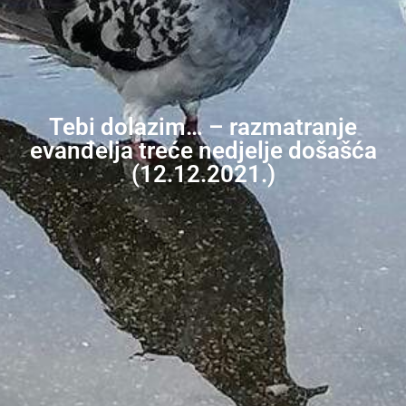
Tebi dolazim… – razmatranje
evanđelja treće nedjelje došašća
(12.12.2021.)