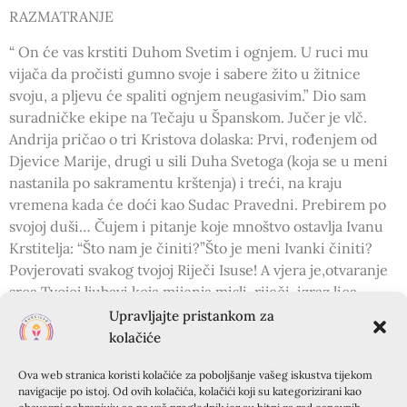
RAZMATRANJE
“ On će vas krstiti Duhom Svetim i ognjem. U ruci mu
vijača da pročisti gumno svoje i sabere žito u žitnice
svoju, a pljevu će spaliti ognjem neugasivim.” Dio sam
suradničke ekipe na Tečaju u Španskom. Jučer je vlč.
Andrija pričao o tri Kristova dolaska: Prvi, rođenjem od
Djevice Marije, drugi u sili Duha Svetoga (koja se u meni
nastanila po sakramentu krštenja) i treći, na kraju
vremena kada će doći kao Sudac Pravedni. Prebirem po
svojoj duši… Čujem i pitanje koje mnoštvo ostavlja Ivanu
Krstitelja: “Što nam je činiti?”Što je meni Ivanki činiti?
Povjerovati svakog tvojoj Riječi Isuse! A vjera je,otvaranje
srca Tvojoj ljubavi koja mijenja misli, riječi, izraz lica…
sam život. Dovoljno je bilo pratiti izraze lica nekih
Upravljajte pristankom za
sudionika od četvrtka do subote navečer i učvrstiti svoju
kolačiće
vjeru. Da, ti si tu, u našim srcima! Omogućuješ vidjeti
Ova web stranica koristi kolačiće za poboljšanje vašeg iskustva tijekom
zapreke među nama. Reče mi jedna sudionica nakon
navigacije po istoj. Od ovih kolačića, kolačići koji su kategorizirani kao
teme “Zapreke u milosnom životu”: A ja stalno gledala u