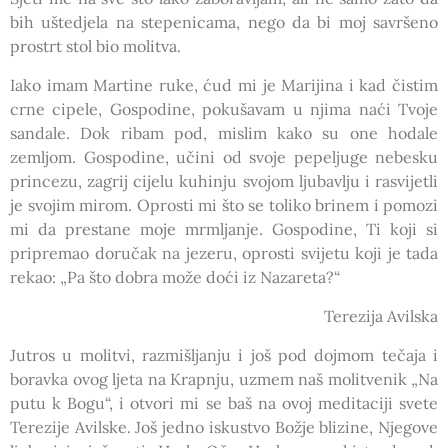
bih uštedjela na stepenicama, nego da bi moj savršeno
prostrt stol bio molitva.
Iako imam Martine ruke, ćud mi je Marijina i kad čistim
crne cipele, Gospodine, pokušavam u njima naći Tvoje
sandale. Dok ribam pod, mislim kako su one hodale
zemljom. Gospodine, učini od svoje pepeljuge nebesku
princezu, zagrij cijelu kuhinju svojom ljubavlju i rasvijetli
je svojim mirom. Oprosti mi što se toliko brinem i pomozi
mi da prestane moje mrmljanje. Gospodine, Ti koji si
pripremao doručak na jezeru, oprosti svijetu koji je tada
rekao: „Pa što dobra može doći iz Nazareta?“
Terezija Avilska
Jutros u molitvi, razmišljanju i još pod dojmom tečaja i
boravka ovog ljeta na Krapnju, uzmem naš molitvenik „Na
putu k Bogu“, i otvori mi se baš na ovoj meditaciji svete
Terezije Avilske. Još jedno iskustvo Božje blizine, Njegove