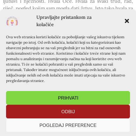
ljubavi i nježnosti. Hvala Oče. Hvala za svaki trud, rad,
riječ, pogled kojim sam mogla dati žrtvu. Isto tako hvala za
sve drage ljude kojima si me okružio. Hvala za vlč. Andriju
Upravljajte pristankom za
čijim si me pogledom, gestama, opomenama, učenjem,
kolačiće
radošću, pripadnošću, obasipao. Ana, Katica, Marija…
mladi animatori, suradnici, svi dragi ljudi, svi smo dio
Ova web stranica koristi kolačiće za poboljšanje vašeg iskustva tijekom
navigacije po istoj. Od ovih kolačića, kolačići koji su kategorizirani kao
jedne cjeline u Božjem planu za Kursiljo. Hvala Oče.
obavezni pohranjuju se na vaš preglednik jer su bitni za rad osnovnih
Tečaj za branitelje, čudesno izveden Božjom rukom, jer u
funkcionalnosti web stranice. Koristimo i kolačiće treće strane koji nam
tako kratkom vremenu, od neka dva tjedna, uspjelo se
pomažu u analiziranju i razumijevanju načina na koji koristite ovu web
stranicu. Ti će se kolačići pohraniti u vaš preglednik samo uz vaš
okupiti oko 30 polaznika,što iz Posušja, što iz Imotskog,
pristanak. Također imate mogućnost isključivanja ovih kolačića, ali
Čapljine, Ljubuškog. Važno je kazati kako su se suradnici
isključivanje nekih od ovih kolačića može imati utjecaja na vaše iskustvo
iz Posušja angažirali, i još jednom zbog ovog iskustva
pregledavanja stranice.
ojačali vjeru u rad pokreta, jedni u druge, i uvjerili se u
Božji plan za nas i Njegovo vodstvo.
PRIHVATI
Vlč. Andrija je u temi “Vjera“ rekao da je jezgra vjere: Biti
uvjeren u vjerodostojnost Boga. Rekao je još: “Vjera znači
ODBIJ
imati snagu ići dalje i ne znati odgovor na sve. … Budimo
zahvalni onima koji su nam iskustvom pokazali vjeru u
POGLEDAJ PREFERENCE
Boga. … Dužni smo vjeru prenositi dalje. I dijeliti je s