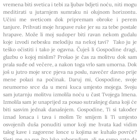
vremena biti svetica i tebi za ljubav bdjeti noću, niti mogu
meditirati u jutarnjem sumraku ni olujnom horizontu.
Učini me sveticom dok pripremam obroke i perem
tanjure. Prihvati moje hrapave ruke jer su za tebe postale
hrapave. Može li moj sudoper biti ravan nekom gudalu
koje izvodi nebesku melodiju na nekoj tavi? Tako ju je
teško očistiti i tako je ogavna. Čuješ li Gospodine dragi,
glazbu o kojoj mislim? Prošao je čas za molitvu dok sam
prala suđe od večere, a nakon toga vrlo sam umorna. Dok
još u jutro moje srce pjeva na poslu, navečer davno prije
mene polazi na počinak. Daruj mi, Gospodine, svoje
neumorno srce da u meni kuca umjesto mojega. Svoju
sam jutarnju molitvu izmolila noću u čast Tvojega Imena.
Izmolila sam je unaprijed za posao sutrašnjeg dana koji će
biti sasvim jednak današnjem. Gospodine, Ti si također
iznad lonaca i tava i molim Te smijem li Ti umjesto
osvojenih duša ponuditi umor koji me hvata kad vidim
talog kave i zagorene lonce u kojima se kuhalo povrće?
Sjeti me na sve što lako zaboravljam, ali ne samo zato da