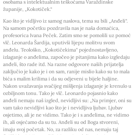
osobama s intelektualnim teškoćama Varaždinske
županije, „Kokotiček.“
Kao što je vidljivo iz samog naslova, tema su bili „Anđeli“.
Na samom početku pozdravila nas je naša domaćica,
profesorica Ivana Peček. Zatim smo se pomolili uz pomoć
vlč. Leonarda Šardija, uputivši lijepu molitvu svom
anđelu. Teološko, „Kokotičekima“ pojednostavljeno,
izlaganje o anđelima, započeo je pitanjima kako izgledaju
anđeli, što rade itd. Na razne odgovore naših prijatelja
zaključio je kako je i on sam, ranije mislio kako su to mala
bića s malim krilima i da su odjeveni u bijele haljine.
Nakon uvažavanja svačijeg mišljenja izlaganje je krenulo u
ozbiljnom tonu. Tako je vlč. Leonardo pojasnio kako
anđeli nemaju naš izgled, nevidljivi su: „Na primjer, oni su
vam tako nevidljivi kao što je i nevidljiva ljubav. Ljubav
osjetimo, ali je ne vidimo. Tako je i s anđelima, ne vidimo
ih, ali osjećamo da su tu. Anđeli su od Boga stvoreni,
imaju svoj početak. No, za razliku od nas, nemaju taj