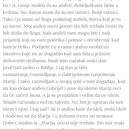
ko i vi, ranije mislila da su anđeli, debeljuškaste bebe s
krilima. No, danas znam da su oni ratnici, Božji ratnici.
Tako i ja imam od Boga poslanog anđela, borca koji je tu
uz mene. Moj anđeo meni govori što bih trebala činiti da
bih došla do Boga. Naši anđeli nam mogu biti i naši
prijatelji koji su nam podrška i pomoć i ohrabrenje kad
nam je teško. Podijelit ću s vama i jedno neobično
iskustvo koje mi se dogodilo kad sam bila u jednim
duhovnim vježbama. Imali smo zadatak svaki dan
pročitati nešto iz Biblije. I taj dan je bilo
razmatranje/razmišljanje o Gabrijelovom navještenju
Mariji. I tako, razmišljam u svojoj sobi o tom događaju, kad
mi kao dolazi anđeo Gabrijel i zove da idemo Mariji reći
da će začeti Isusa. A ja se preplašim i velim da ne idem.
Nisam računala s nečim takvim. No, bio je uporan da nek
idem s njim. I kaj sad? Ak ti anđeo kaže da ideš, onda ideš!
I dođemo mi do Marije i u jednom trenu on nestane.
Dobro, mislim si: „Marija, ovo ti nije trebalo. Em nisi zvala