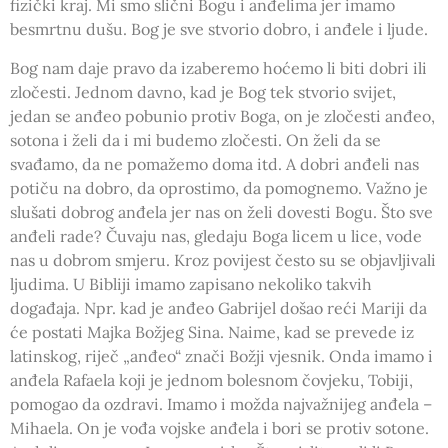
fizički kraj. Mi smo slični Bogu i anđelima jer imamo
besmrtnu dušu. Bog je sve stvorio dobro, i anđele i ljude.
Bog nam daje pravo da izaberemo hoćemo li biti dobri ili
zločesti. Jednom davno, kad je Bog tek stvorio svijet,
jedan se anđeo pobunio protiv Boga, on je zločesti anđeo,
sotona i želi da i mi budemo zločesti. On želi da se
svađamo, da ne pomažemo doma itd. A dobri anđeli nas
potiču na dobro, da oprostimo, da pomognemo. Važno je
slušati dobrog anđela jer nas on želi dovesti Bogu. Što sve
anđeli rade? Čuvaju nas, gledaju Boga licem u lice, vode
nas u dobrom smjeru. Kroz povijest često su se objavljivali
ljudima. U Bibliji imamo zapisano nekoliko takvih
događaja. Npr. kad je anđeo Gabrijel došao reći Mariji da
će postati Majka Božjeg Sina. Naime, kad se prevede iz
latinskog, riječ „anđeo“ znači Božji vjesnik. Onda imamo i
anđela Rafaela koji je jednom bolesnom čovjeku, Tobiji,
pomogao da ozdravi. Imamo i možda najvažnijeg anđela –
Mihaela. On je vođa vojske anđela i bori se protiv sotone.