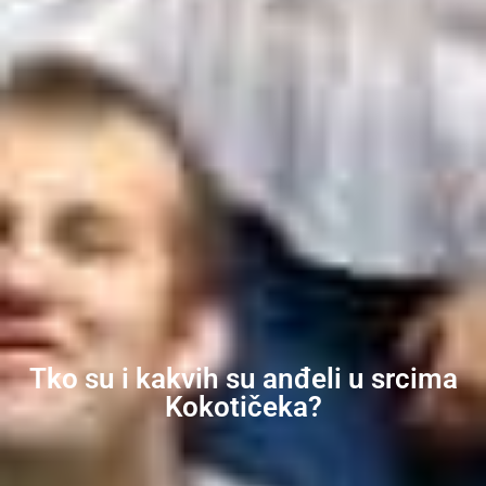
Tko su i kakvih su anđeli u srcima
Kokotičeka?