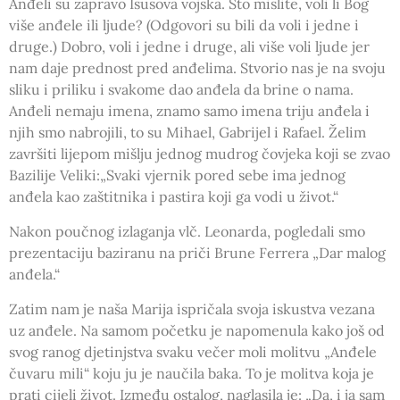
Anđeli su zapravo Isusova vojska. Što mislite, voli li Bog
više anđele ili ljude? (Odgovori su bili da voli i jedne i
druge.) Dobro, voli i jedne i druge, ali više voli ljude jer
nam daje prednost pred anđelima. Stvorio nas je na svoju
sliku i priliku i svakome dao anđela da brine o nama.
Anđeli nemaju imena, znamo samo imena triju anđela i
njih smo nabrojili, to su Mihael, Gabrijel i Rafael. Želim
završiti lijepom mišlju jednog mudrog čovjeka koji se zvao
Bazilije Veliki:„Svaki vjernik pored sebe ima jednog
anđela kao zaštitnika i pastira koji ga vodi u život.“
Nakon poučnog izlaganja vlč. Leonarda, pogledali smo
prezentaciju baziranu na priči Brune Ferrera „Dar malog
anđela.“
Zatim nam je naša Marija ispričala svoja iskustva vezana
uz anđele. Na samom početku je napomenula kako još od
svog ranog djetinjstva svaku večer moli molitvu „Anđele
čuvaru mili“ koju ju je naučila baka. To je molitva koja je
prati cijeli život. Između ostalog, naglasila je: „Da, i ja sam