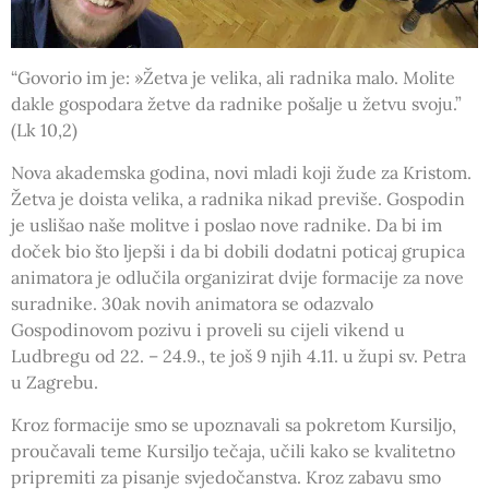
“Govorio im je: »Žetva je velika, ali radnika malo. Molite
dakle gospodara žetve da radnike pošalje u žetvu svoju.”
(Lk 10,2)
Nova akademska godina, novi mladi koji žude za Kristom.
Žetva je doista velika, a radnika nikad previše. Gospodin
je uslišao naše molitve i poslao nove radnike. Da bi im
doček bio što ljepši i da bi dobili dodatni poticaj grupica
animatora je odlučila organizirat dvije formacije za nove
suradnike. 30ak novih animatora se odazvalo
Gospodinovom pozivu i proveli su cijeli vikend u
Ludbregu od 22. – 24.9., te još 9 njih 4.11. u župi sv. Petra
u Zagrebu.
Kroz formacije smo se upoznavali sa pokretom Kursiljo,
proučavali teme Kursiljo tečaja, učili kako se kvalitetno
pripremiti za pisanje svjedočanstva. Kroz zabavu smo