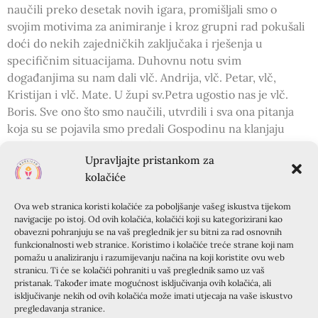
naučili preko desetak novih igara, promišljali smo o
svojim motivima za animiranje i kroz grupni rad pokušali
doći do nekih zajedničkih zaključaka i rješenja u
specifičnim situacijama. Duhovnu notu svim
događanjima su nam dali vlč. Andrija, vlč. Petar, vlč,
Kristijan i vlč. Mate. U župi sv.Petra ugostio nas je vlč.
Boris. Sve ono što smo naučili, utvrdili i sva ona pitanja
koja su se pojavila smo predali Gospodinu na klanjaju
pred Presvetim i pred Predragocjenom Krvi Kristovom.
Upravljajte pristankom za
Na kraju tih lijepih susreta gorljiva srca smo otišli svojim
kolačiće
kućama u iščekivanju žetve na koju nas Gospodin poziva.
DOJAM JEDNOG OD SUDIONIKA:
Ova web stranica koristi kolačiće za poboljšanje vašeg iskustva tijekom
navigacije po istoj. Od ovih kolačića, kolačići koji su kategorizirani kao
obavezni pohranjuju se na vaš preglednik jer su bitni za rad osnovnih
„Nakon ovogodišnjeg susreta na Krapnju i osobnog
funkcionalnosti web stranice. Koristimo i kolačiće treće strane koji nam
oduševljenja s pristupom i odnosom prekrasnih
pomažu u analiziranju i razumijevanju načina na koji koristite ovu web
animatora na terminu, potaknut sam pridružiti se toj
stranicu. Ti će se kolačići pohraniti u vaš preglednik samo uz vaš
pristanak. Također imate mogućnost isključivanja ovih kolačića, ali
vrijednoj ekipi i dati dio sebe za druge ali prvo treba
isključivanje nekih od ovih kolačića može imati utjecaja na vaše iskustvo
naučiti kako. Pozvani na jednodnevnu formaciju u subotu
pregledavanja stranice.