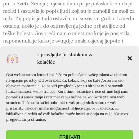
put u Svetu Zemlju; mjesec dana prije polaska krenula je
moliti i sastavila je popis ljudi koji su je zamolili da moli za
njih. Taj popis je tada ostavila na Isusovom grobu. Između
ostalog, došlo je i do ozdravljenja jedne prijateljice od
teške bolesti. Govoreći nam o mjestima koje je posjetila,
napomenula je kako je svugdje imala osjećaj ljepote i
uzvišenosti, te kako je crkva Isusovog groba, unatoč
Upravljajte pristankom za
nemirima i razdorima – mjesto posebnog pijeteta i tu se
kolačiće
nikad nitko ne svađa. Posebno nam je bilo dojmljivo
mjesto gdje je živjela sv. Elizabeta jer je tamo na svim
Ova web stranica koristi kolačiće za poboljšanje vašeg iskustva tijekom
jezicima svijeta, na pločama, ispisan Marijin „Veliča“, pa
navigacije po istoj. Od ovih kolačića, kolačići koji su kategorizirani kao
tako i na hrvatskom jeziku.
obavezni pohranjuju se na vaš preglednik jer su bitni za rad osnovnih
funkcionalnosti web stranice. Koristimo i kolačiće treće strane koji nam
Za kraj našeg druženja pogledali smo filmić i povezali ga s
pomažu u analiziranju i razumijevanju načina na koji koristite ovu web
stranicu. Ti će se kolačići pohraniti u vaš preglednik samo uz vaš
našim Kokotičekima. Kao što Matt putuje svijetom i ljude
pristanak. Također imate mogućnost isključivanja ovih kolačića, ali
uveseljava poticajem na ples, isto tako i Kokotičeki –
isključivanje nekih od ovih kolačića može imati utjecaja na vaše iskustvo
svima koji im dođu, neminovno ispune srca radošću i
pregledavanja stranice.
potiču na život u neopterećnosti prolaznim brigama.
https://youtu.be/Pwe-pA6TaZk
PRIHVATI