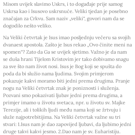
Misom uvijek slavimo Uskrs, i to događaje prije samog
Uskrsa kao i Isusovo uskrsnuće. Veliki tjedan je posebno
značajan za Crkvu. Sam naziv „veliki“, govori nam da se
dogodilo nešto veliko.
Na Veliki četvrtak je Isus imao posljednju večeru sa svojih
dvanaest apostola. Zašto je Isus rekao „Ovo činite meni na
spomen“? Zato da Ga se uvijek sjetimo. Važno je da nam
se duša hrani Tijelom Kristovim jer tako dobivamo snagu
za sve što nam život nosi. Isus je Bog koji se spušta do
poda da bi služio nama ljudima. Svojim primjerom
pokazuje kakvi moramo biti jedni prema drugima. Pranje
nogu na Veliki četvrtak znak je poniznosti i služenja.
Pozvani smo pokazivati ljubav jedni prema drugima, a
primjer imamo u životu svetaca, npr. u životu sv. Majke
Terezije, ali i tolikih ljudi među nama koji se žrtvuju i
služe najpotrebitijima. Na Veliki četvrtak važne su tri
stvari: 1.Isus nam je dao zapovijed ljubavi, da ljubimo jedni
druge takvi kakvi jesmo. 2.Dao nam je sv. Euharistiju.