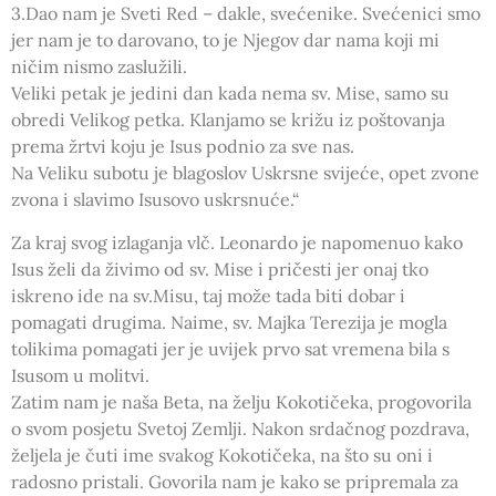
3.Dao nam je Sveti Red – dakle, svećenike. Svećenici smo
jer nam je to darovano, to je Njegov dar nama koji mi
ničim nismo zaslužili.
Veliki petak je jedini dan kada nema sv. Mise, samo su
obredi Velikog petka. Klanjamo se križu iz poštovanja
prema žrtvi koju je Isus podnio za sve nas.
Na Veliku subotu je blagoslov Uskrsne svijeće, opet zvone
zvona i slavimo Isusovo uskrsnuće.“
Za kraj svog izlaganja vlč. Leonardo je napomenuo kako
Isus želi da živimo od sv. Mise i pričesti jer onaj tko
iskreno ide na sv.Misu, taj može tada biti dobar i
pomagati drugima. Naime, sv. Majka Terezija je mogla
tolikima pomagati jer je uvijek prvo sat vremena bila s
Isusom u molitvi.
Zatim nam je naša Beta, na želju Kokotičeka, progovorila
o svom posjetu Svetoj Zemlji. Nakon srdačnog pozdrava,
željela je čuti ime svakog Kokotičeka, na što su oni i
radosno pristali. Govorila nam je kako se pripremala za