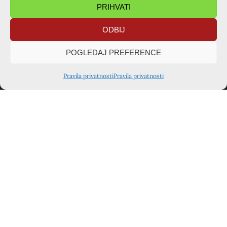
PRIHVATI
PODIJELITE OBJAVU
ODBIJ
POGLEDAJ PREFERENCE
Pravila privatnosti
Pravila privatnosti
TAJNIŠTVO ZAGREB
Voćinska ulica 1, 10360 Sesvete
kursiljo.hrvatska@gmail.com
+385 91 722 4342
Kontakt osoba: Ivana Šarušić
TAJNIŠTVO VARAŽDIN
+385 98 690 225
Kontakt osoba: Ivana Cahun