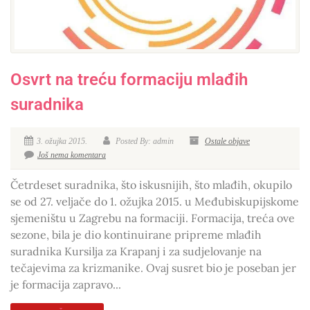
Osvrt na treću formaciju mlađih
suradnika
3. ožujka 2015.
Posted By: admin
Ostale objave
Još nema komentara
Četrdeset suradnika, što iskusnijih, što mlađih, okupilo
se od 27. veljače do 1. ožujka 2015. u Međubiskupijskome
sjemeništu u Zagrebu na formaciji. Formacija, treća ove
sezone, bila je dio kontinuirane pripreme mlađih
suradnika Kursilja za Krapanj i za sudjelovanje na
tečajevima za krizmanike. Ovaj susret bio je poseban jer
je formacija zapravo...