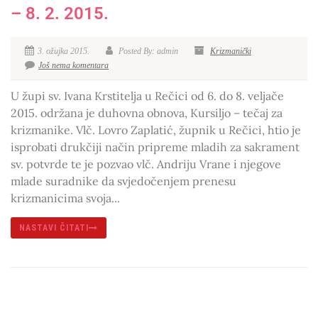
– 8. 2. 2015.
3. ožujka 2015.
Posted By: admin
Krizmanički
Još nema komentara
U župi sv. Ivana Krstitelja u Rečici od 6. do 8. veljače
2015. održana je duhovna obnova, Kursiljo – tečaj za
krizmanike. Vlč. Lovro Zaplatić, župnik u Rečici, htio je
isprobati drukčiji način pripreme mladih za sakrament
sv. potvrde te je pozvao vlč. Andriju Vrane i njegove
mlade suradnike da svjedočenjem prenesu
krizmanicima svoja...
NASTAVI ČITATI