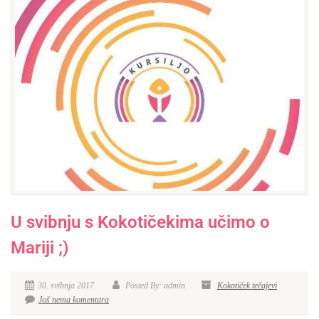
U svibnju s Kokotičekima učimo o
Mariji ;)
30. svibnja 2017.
Posted By: admin
Kokotiček tečajevi
Još nema komentara