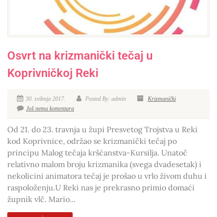
Osvrt na krizmanički tečaj u
Koprivničkoj Reki
30. svibnja 2017.
Posted By: admin
Krizmanički
Još nema komentara
Od 21. do 23. travnja u župi Presvetog Trojstva u Reki
kod Koprivnice, održao se krizmanički tečaj po
principu Malog tečaja kršćanstva-Kursilja. Unatoč
relativno malom broju krizmanika (svega dvadesetak) i
nekolicini animatora tečaj je prošao u vrlo živom duhu i
raspoloženju.U Reki nas je prekrasno primio domaći
župnik vlč. Mario...