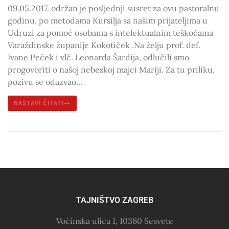
09.05.2017. održan je posljednji susret za ovu pastoralnu
godinu, po metodama Kursilja sa našim prijateljima u
Udruzi za pomoć osobama s intelektualnim teškoćama
Varaždinske županije Kokotiček .Na želju prof. def.
Ivane Peček i vlč. Leonarda Šardija, odlučili smo
progovoriti o našoj nebeskoj majci Mariji. Za tu priliku,
pozivu se odazvao...
NASTAVI ČITATI
TAJNIŠTVO ZAGREB
Voćinska ulica 1, 10360 Sesvete