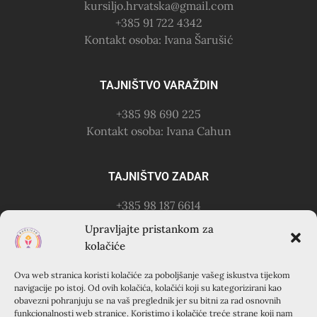
kursiljo.hrvatska@gmail.com
+385 91 722 4342
Kontakt osoba: Ivana Šarušić
TAJNIŠTVO VARAŽDIN
+385 98 690 225
Kontakt osoba: Ivana Cahun
TAJNIŠTVO ZADAR
+385 98 187 6614
Kontakt osoba: Ružica Anušić
Upravljajte pristankom za
– zvati utorkom 18-21h
kolačiće
Ova web stranica koristi kolačiće za poboljšanje vašeg iskustva tijekom
KURSILJO KRAPANJ
navigacije po istoj. Od ovih kolačića, kolačići koji su kategorizirani kao
obavezni pohranjuju se na vaš preglednik jer su bitni za rad osnovnih
KRAPANJ, kuća EMAUS (Franjevački samostan), 22000
funkcionalnosti web stranice. Koristimo i kolačiće treće strane koji nam