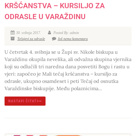
KRŠĆANSTVA – KURSILJO ZA
ODRASLE U VARAŽDINU
30. svibnja 2017.
Posted By: admin
Tečajevi za odrasle
Još nema komentara
U četvrtak 4. svibnja se u Župi sv. Nikole biskupa u
Varaždinu okupila nevelika, ali odvažna skupina vjernika
koji su odlučili tri naredna dana posvetiti Bogu i rastu u
vjeri: započeo je Mali tečaj kršćanstva – kursiljo za
odrasle, ukupno osamdeset i peti Tečaj od osnutka
Varaždinske biskupije. Među polaznicima...
NASTAVI ČITATI