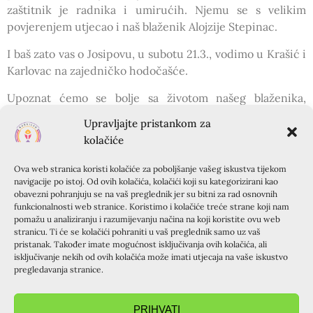
zaštitnik je radnika i umirućih. Njemu se s velikim
povjerenjem utjecao i naš blaženik Alojzije Stepinac.
I baš zato vas o Josipovu, u subotu 21.3., vodimo u Krašić i
Karlovac na zajedničko hodočašće.
Upoznat ćemo se bolje sa životom našeg blaženika,
posjetiti njegovu rodnu kuću. Obići Karlovac kojim smo
Upravljajte pristankom za
bezbroj puta projurili na putu prema moru, a koliko puta
kolačiće
zastali? Baš u tome gradu nalazi se Nacionalno svetište sv.
Josipa. I tamo ćemo slaviti svetu misu.
Ova web stranica koristi kolačiće za poboljšanje vašeg iskustva tijekom
navigacije po istoj. Od ovih kolačića, kolačići koji su kategorizirani kao
Odazovimo se i proslavimo zajednog ovog sveca za kojeg
obavezni pohranjuju se na vaš preglednik jer su bitni za rad osnovnih
funkcionalnosti web stranice. Koristimo i kolačiće treće strane koji nam
je sveta Terezija Avilska tvrdila: „Što god se zaište od
pomažu u analiziranju i razumijevanju načina na koji koristite ovu web
svetog Josipa sigurno će biti uslišano. Tko ne vjeruje,
stranicu. Ti će se kolačići pohraniti u vaš preglednik samo uz vaš
neka pokuša, kako bi se uvjerio. Njegova mi je pomoć
pristanak. Također imate mogućnost isključivanja ovih kolačića, ali
isključivanje nekih od ovih kolačića može imati utjecaja na vaše iskustvo
uvijek bila veća nego sam se nadala. Ne sjećam se da sam
pregledavanja stranice.
ga molila neku milost, a da je nisam odmah i postigla. On
veoma mnogo pomaže onomu tko mu se preporući.“
PRIHVATI