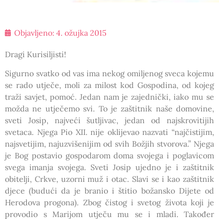
Objavljeno:
4. ožujka 2015
Dragi Kurisiljisti!
Sigurno svatko od vas ima nekog omiljenog sveca kojemu
se rado utječe, moli za milost kod Gospodina, od kojeg
traži savjet, pomoć. Jedan nam je zajednički, iako mu se
možda ne utječemo svi. To je zaštitnik naše domovine,
sveti Josip, najveći šutljivac, jedan od najskrovitijih
svetaca. Njega Pio XII. nije oklijevao nazvati “najčistijim,
najsvetijim, najuzvišenijim od svih Božjih stvorova.” Njega
je Bog postavio gospodarom doma svojega i poglavicom
svega imanja svojega. Sveti Josip ujedno je i zaštitnik
obitelji, Crkve, uzorni muž i otac. Slavi se i kao zaštitnik
djece (budući da je branio i štitio božansko Dijete od
Herodova progona). Zbog čistog i svetog života koji je
provodio s Marijom utječu mu se i mladi. Također