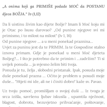
„A onima koji ga PRIMIŠE podade MOĆ da POSTANU
djeca BOŽJA.“ Iv (1,12)
Da li uistinu živim kao dijete Božje? Imam li Moć koju mi
je Otac po Isusu darovao? „Od punine njegove svi mi
primismo, i to milost na milost“ (Iv 1, 16)
Od punine njegove … a u meni ponekad praznina…
Uvjet za puninu jest da te PRIMIM. Ja te Gospodine stalno
iznova primam. Gdje je ponekad u meni Moć djeteta
Božjeg?… I što je potrebno da te primim i …zadržim? Ti si
uvijek ponuda … ja svjesno želim biti tvoja.
Ponuda je tu, želja , slobodni pristanak. Ipak, posuda moje
duše ponekad prazna … Očito je problem u posudi moje
duše… “Htjeti mi ide, ali ne i činiti dobro“ kaže sv. Pavao.
Uz tvoju pomoć, promišljam o svojoj duši … Iz tvoga je
srca izišla, savršenu ljubav iskusila , upamtila nježnost,
blagost, dobrotu, bezuvjetno prihvaćanje, poštovanje,