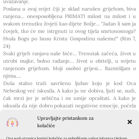
uvažavanje.
Poslana u ovaj svijet čiji je sklad narušen grijehom, biva
ranjena… onesposobljena PRIMATI milost na milost i u
svakom trenutku živjeti kao dijete Božje… “Jadan li sam ja
čovjek, tko će me istrgnuti iz ovog tijela smrtonosnoga?
Hvala Bogu po Isusu Kristu Gospodinu našemu!“ (Rim 7,
24)
Svaki grijeh ranjava naše biće… Trenutak začeća, život u
utrobi majke, bolno rađanje… život u obitelji, u svijetu
ranjenom grijehom. Moji osobni grijesi… Razmišljam o
njima….
Duša stalno traži savršenu ljubav koju je kod Oca
Nebeskog već iskusila. A kako ju ne dobiva, ljuti se, sudi,
čak mrzi jer je sebična i ne umije opraštati. A kako je
iskusila da nije dobro pokazati negativne emocije, počela
ih potiskivati, odlagati u „depo“ u podsvijest i na glavu
Upravljajte pristankom za
navlačiti masku dobrote, ljubaznosti, nesebičnosti,
kolačiće
ljubavi. No maska je laž, privid, varka… valja živjeti istinu…
Kako živjeti istinu u svijetu gdje se svi opiru istini… gdje
Ova web stranica koristi kolačiće za poboljšanje vašeg iskustva tijekom