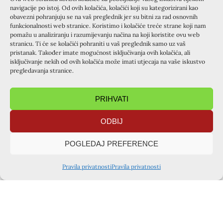
svi traže, a nitko ne daje… Što ću sa svojom negativnošću,
navigacije po istoj. Od ovih kolačića, kolačići koji su kategorizirani kao
ranama na duši zbog kojih curi darovana milost iz posude
obavezni pohranjuju se na vaš preglednik jer su bitni za rad osnovnih
funkcionalnosti web stranice. Koristimo i kolačiće treće strane koji nam
moje duše… Dođi Isuse i izliječi rane moje duše!
pomažu u analiziranju i razumijevanju načina na koji koristite ovu web
Iscjeljenje, izlječenje, saniranje rana… „ Ja sam došao da
stranicu. Ti će se kolačići pohraniti u vaš preglednik samo uz vaš
život imaju , u izobilju da ga imaju! Nisam došao zbog
pristanak. Također imate mogućnost isključivanja ovih kolačića, ali
isključivanje nekih od ovih kolačića može imati utjecaja na vaše iskustvo
zdravih nego zbog ranjenih, bolesnih…“ Priznajem svoje
pregledavanja stranice.
rane Isusu, samo njemu… on je jedini Liječnik! Bližnji
jedva izlazi na kraj sa svojom boli!
PRIHVATI
Kako to Isus liječi?… Uči me istini… Nitko namjerno ne
griješi. Daje milost opraštanja… roditeljima, prijateljima,
ODBIJ
mužu, djeci … sebi, Bogu. Nakon opraštanja, nestaju
negativni osjećaji. Uspostavlja se sklad među osobama,
POGLEDAJ PREFERENCE
slad između Boga i čovjeka, sklad između emocija i
razuma, volje i želje. Rane zacjeljuju, duša ozdravlja.
Pravila privatnosti
Pravila privatnosti
Zadržava milost koja se neprestano izlijeva iz Vječnog
Izvora. Puna milosti, više ne traži nego daruje … Iz punine
njezine, izlazi milost… prelijeva se… Duboko iskustvo
osobnog identiteta… Djeca se Božja zovemo i JESMO! Ako
pak djeca, onda i baštinici, baštinici nebeski. „Sve mogu u