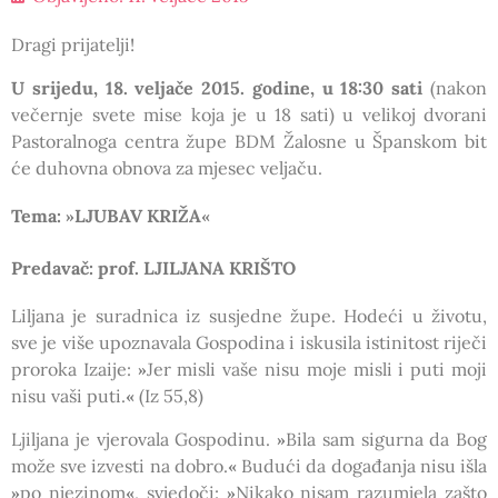
Dragi prijatelji!
U srijedu, 18. veljače 2015. godine, u 18:30 sati
(nakon
večernje svete mise koja je u 18 sati) u velikoj dvorani
Pastoralnoga centra župe BDM Žalosne u Španskom bit
će duhovna obnova za mjesec veljaču.
Tema:
LJUBAV KRIŽA
»
«
Predavač: prof. LJILJANA KRIŠTO
Liljana je suradnica iz susjedne župe. Hodeći u životu,
sve je više upoznavala Gospodina i iskusila istinitost riječi
proroka Izaije:
Jer misli vaše nisu moje misli i puti moji
»
nisu vaši puti.
(Iz 55,8)
«
Ljiljana je vjerovala Gospodinu.
Bila sam sigurna da Bog
»
može sve izvesti na dobro.
Budući da događanja nisu išla
«
po njezinom
, svjedoči:
Nikako nisam razumjela zašto
»
«
»