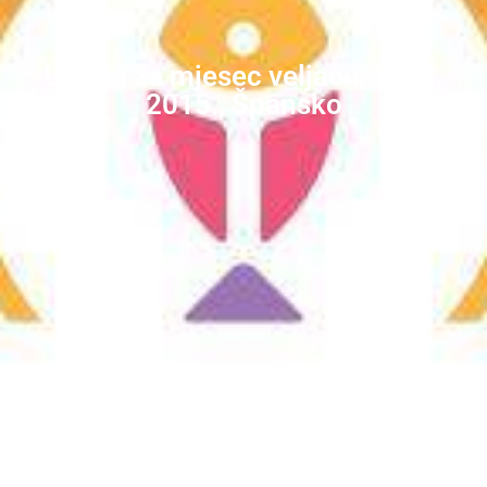
Ultreja za mjesec veljaču, 18. 2.
2015., Špansko