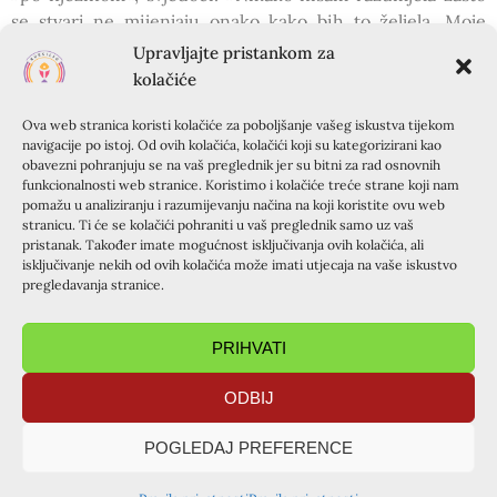
se stvari ne mijenjaju onako kako bih to željela. Moje
mišljenje o tome što je
dobro
i Božje, nije se
Upravljajte pristankom za
‚
’
kolačiće
podudaralo.
Danas Ljiljana zna da je Bog ljubi više nego
«
ona samu sebe i da sve služi našoj izgradnji.
Ova web stranica koristi kolačiće za poboljšanje vašeg iskustva tijekom
navigacije po istoj. Od ovih kolačića, kolačići koji su kategorizirani kao
obavezni pohranjuju se na vaš preglednik jer su bitni za rad osnovnih
Dragi prijatelji!
funkcionalnosti web stranice. Koristimo i kolačiće treće strane koji nam
Korizma je milosno vrijeme u kojem valja bolje upoznati
pomažu u analiziranju i razumijevanju načina na koji koristite ovu web
Kristovu, s križa nama darovanu ljubav, koja prebiva u
stranicu. Ti će se kolačići pohraniti u vaš preglednik samo uz vaš
pristanak. Također imate mogućnost isključivanja ovih kolačića, ali
našim
srcima
i o kojoj će Ljiljana svjedočiti.
isključivanje nekih od ovih kolačića može imati utjecaja na vaše iskustvo
pregledavanja stranice.
Radujem se našemu zajedništvu koje će se nastaviti i
nakon Ljiljanine teme,
agape
-druženjem (oko stola s
PRIHVATI
kolačićima, keksima, sokom…).
ODBIJ
Lijepo je biti ZAJEDNO kao braća i sestre istoga Oca!
POGLEDAJ PREFERENCE
PRETHODNA OBJAVA
SLIJEDEĆA OBJAVA
Meditacija
LITURGIJSKA U ŠPANSKOM