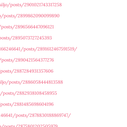
iljo/posts/2901021743317258
jo/posts/2899862090099890
/posts/2896566447096121
posts/2895073727245393
166246641/posts/2891612467591519/
/posts/2890421564377276
/posts/2887284931357606
iljo/posts/2886058444813588
o/posts/2882938108458955
/posts/2881485698604196
246641/posts/2878830188869747/
jo/posts/2875801202505979