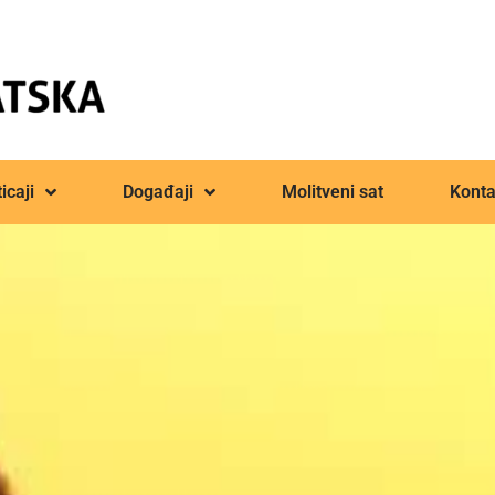
icaji
Događaji
Molitveni sat
Konta