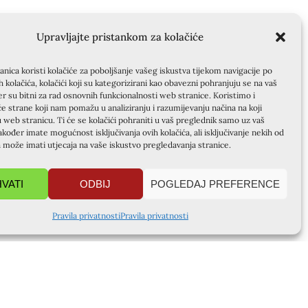
Upravljajte pristankom za kolačiće
nica koristi kolačiće za poboljšanje vašeg iskustva tijekom navigacije po
ih kolačića, kolačići koji su kategorizirani kao obavezni pohranjuju se na vaš
er su bitni za rad osnovnih funkcionalnosti web stranice. Koristimo i
će strane koji nam pomažu u analiziranju i razumijevanju načina na koji
u web stranicu. Ti će se kolačići pohraniti u vaš preglednik samo uz vaš
akođer imate mogućnost isključivanja ovih kolačića, ali isključivanje nekih od
a može imati utjecaja na vaše iskustvo pregledavanja stranice.
HVATI
ODBIJ
POGLEDAJ PREFERENCE
Pravila privatnosti
Pravila privatnosti