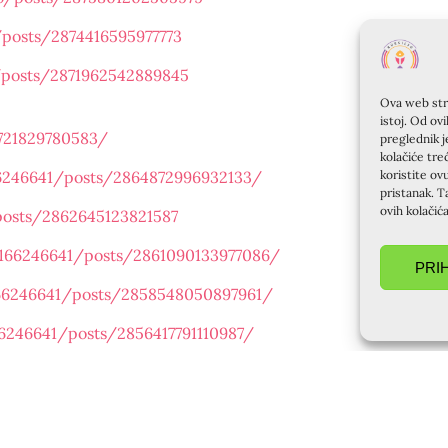
/posts/2874416595977773
/posts/2871962542889845
Ova web stra
istoj. Od ov
721829780583/
preglednik j
kolačiće tre
koristite ov
6246641/posts/2864872996932133/
pristanak. T
ovih kolačić
posts/2862645123821587
166246641/posts/2861090133977086/
PRI
66246641/posts/2858548050897961/
6246641/posts/2856417791110987/
iljo/posts/2854347431318023
o/posts/2852161158203317