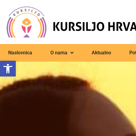
Naslovnica
O nama
Aktualno
Pot
Open toolbar