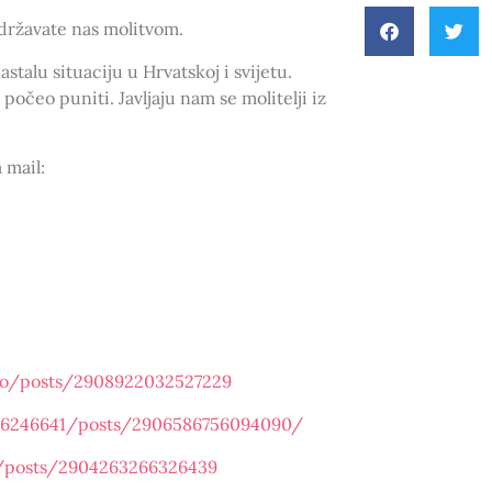
podržavate nas molitvom.
astalu situaciju u Hrvatskoj i svijetu.
počeo puniti. Javljaju nam se molitelji iz
 mail:
jo/posts/2908922032527229
66246641/posts/2906586756094090/
o/posts/2904263266326439