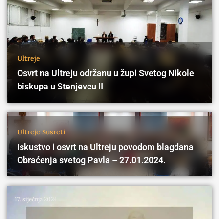
Ultreje
Osvrt na Ultreju održanu u župi Svetog Nikole
biskupa u Stenjevcu II
30. siječnja 2024.
Ultreje
Susreti
Iskustvo i osvrt na Ultreju povodom blagdana
Obraćenja svetog Pavla – 27.01.2024.
17. siječnja 2024.