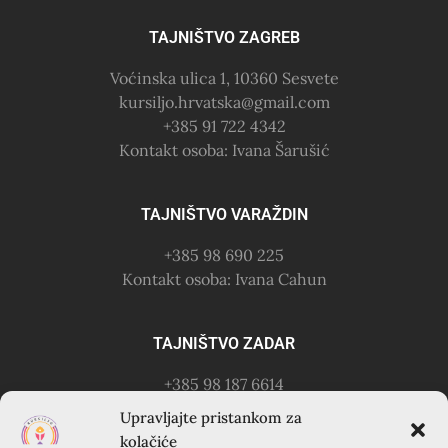
TAJNIŠTVO ZAGREB
Voćinska ulica 1, 10360 Sesvete
kursiljo.hrvatska@gmail.com
+385 91 722 4342
Kontakt osoba: Ivana Šarušić
TAJNIŠTVO VARAŽDIN
+385 98 690 225
Kontakt osoba: Ivana Cahun
TAJNIŠTVO ZADAR
+385 98 187 6614
Kontakt osoba: Ružica Anušić
Upravljajte pristankom za
– zvati utorkom 18-21h
kolačiće