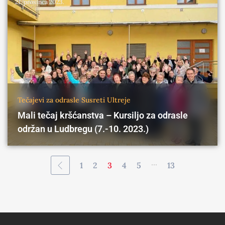
21. prosinca 2023.
Tečajevi za odrasle
Susreti
Ultreje
Mali tečaj kršćanstva – Kursiljo za odrasle
održan u Ludbregu (7.-10. 2023.)
...
1
2
3
4
5
13