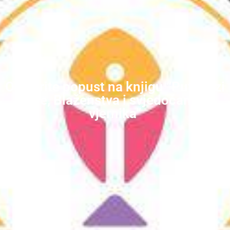
Ostvarite popust na knjigu “Putokazi
sreće, Blaženstva i svjedočanstva
vjernika”