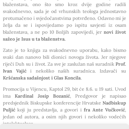
blaženstava, ono što smo kroz dvije godine radili
svakodnevno, sada je od vrhunskih teologa jednostavno
protumačeno i svjedočanstvima potvrđeno. Odavno mi je
želja da se i ispovijedamo po ispitu savjesti iz osam
blaženstava, a ne po 10 Božjih zapovijedi, jer
novi život
sažeo je Isus u ta blaženstva.
Zato je to knjiga za svakodnevno uporabu, kako bismo
svaki dan nanovo bili dionici novoga života. Jer njegove
riječi Duh su i život. Za sve je zaslužan naš suradnik
Prof.
Ivan Vajić
i nekoliko naših suradnica. Izdavači su
Kršćanska sadašnjost i Glas Koncila
.
Promocija u Vijencu, Kaptol 29, bit će 8.6. u 19 sati. Uvod
ima
Kardinal Josip Bozanić
, Predgovor je napisao
predsjednik Biskupske konferencije Hrvatske
Nadbiskup
Puljić
koji ju predstavlja, a govori i
fra Ante Vučković
,
jedan od autora, a osim njih govori i nekoliko vodećih
intelektualaca.