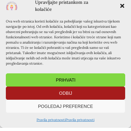
Upravljajte pristankom za
U čemu je ponuda? Da Vas potaknem da se Vi i Vaši
kolačiće
prijatelji upišete za knjigu, jer
ako ju uplatimo prije nego
što izađe, dobivamo 30% popusta
. To znači da knjigu u
Ova web stranica koristi kolačiće za poboljšanje vašeg iskustva tijekom
ovoj pretplati možete dobiti za 105 kuna, umjesto za 150
navigacije po istoj. Od ovih kolačića, kolačići koji su kategorizirani kao
obavezni pohranjuju se na vaš preglednik jer su bitni za rad osnovnih
kuna koliko će koštati nakon što izađe. Stoga mi je drago
funkcionalnosti web stranice. Koristimo i kolačiće treće strane koji nam
da Vam to mogu ponuditi.
pomažu u analiziranju i razumijevanju načina na koji koristite ovu web
stranicu. Ti će se kolačići pohraniti u vaš preglednik samo uz vaš
Knjigu ćete moći podići u tajništvima Kursilja u Zagrebu,
pristanak. Također imate mogućnost isključivanja ovih kolačića, ali
isključivanje nekih od ovih kolačića može imati utjecaja na vaše iskustvo
Varaždinu i Zadru, te kod naših suradnika u Slavoniji
pregledavanja stranice.
(obitelj Šarčević iz Belišća) i Hercegovini (Branka Protrka
iz Posušja). O tome ćete biti obaviješteni. Vaše je
PRIHVATI
postupiti po uputi što slijedi:
1. korak:
prijaviti se za knjigu putem obrasca na ovoj
ODBIJ
poveznici
POGLEDAJ PREFERENCE
2. korak:
najkasnije do srijede 25.5.2016. uplatiti 105 kuna
Pravila privatnosti
Pravila privatnosti
na IBAN HR3823600001101620926 za primatelja:
Zagrebačka nadbiskupija, Mali tečaj kršćanstva, Tajništvo