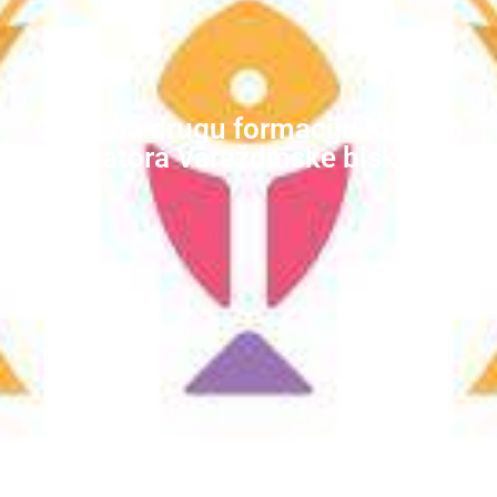
Osvrt na drugu formaciju Kursiljo
animatora Varaždinske biskupije