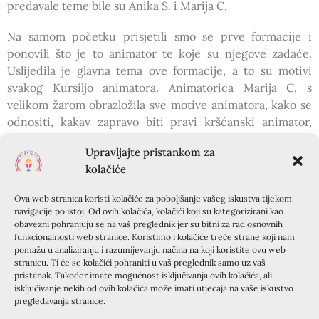
predavale teme bile su Anika S. i Marija C.
Na samom početku prisjetili smo se prve formacije i
ponovili što je to animator te koje su njegove zadaće.
Uslijedila je glavna tema ove formacije, a to su motivi
svakog Kursiljo animatora. Animatorica Marija C. s
velikom žarom obrazložila sve motive animatora, kako se
odnositi, kakav zapravo biti pravi kršćanski animator,
kako se ponašati prema suradnicima, mladima,
Upravljajte pristankom za
krizmanicima… Motive je također putem prezentacije
kolačiće
obrazložila i animatorica Anika S. U nastavku smo imali
rad u grupama, razgovor te izrada „Zimnica“. U zimnicu
Ova web stranica koristi kolačiće za poboljšanje vašeg iskustva tijekom
smo na papiriće upisivali motive animatora kako bi
navigacije po istoj. Od ovih kolačića, kolačići koji su kategorizirani kao
svakog animatora potakli na propitkivanje vlastite
obavezni pohranjuju se na vaš preglednik jer su bitni za rad osnovnih
funkcionalnosti web stranice. Koristimo i kolačiće treće strane koji nam
motiviranosti u animatorstvu. Pridružio nam se vlč. Petar
pomažu u analiziranju i razumijevanju načina na koji koristite ovu web
M. koji nam je iznio temu pod nazivom „Euharistija“ u
stranicu. Ti će se kolačići pohraniti u vaš preglednik samo uz vaš
kojoj nam je približio važnost i ljepotu samog sakramenta
pristanak. Također imate mogućnost isključivanja ovih kolačića, ali
isključivanje nekih od ovih kolačića može imati utjecaja na vaše iskustvo
euharistije kroz život i misli mnogih blaženika i svetaca.
pregledavanja stranice.
Formaciju smo završili razmatranjem evanđeoskog teksta