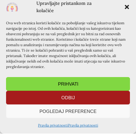
ostalom sadržaju ( rad u grupi, zajednička molitva,
Upravljajte pristankom za
pjesme, klanjanje, misa, igre, molitvena podrška …)?
kolačiće
4.Kako si doživio svoju grupu u razgovoru poslije teme i
Ova web stranica koristi kolačiće za poboljšanje vašeg iskustva tijekom
inače?
navigacije po istoj. Od ovih kolačića, kolačići koji su kategorizirani kao
5.Je li ti se ovim susretom promijenio tvoj odns prema
obavezni pohranjuju se na vaš preglednik jer su bitni za rad osnovnih
Bogu? Jesi li osjetio da je Bog prisutan u tvojemu životu,
funkcionalnosti web stranice. Koristimo i kolačiće treće strane koji nam
pomažu u analiziranju i razumijevanju načina na koji koristite ovu web
da te ljubi, vodi, prati …?
stranicu. Ti će se kolačići pohraniti u vaš preglednik samo uz vaš
6.Imaš li kakve prijedloge ili primjedbe na program i
pristanak. Također imate mogućnost isključivanja ovih kolačića, ali
sadržaj susreta?
isključivanje nekih od ovih kolačića može imati utjecaja na vaše iskustvo
pregledavanja stranice.
7.Ocjeni svoje vrijeme provedeno ova tri dana: 0-
izgubljeno vrijeme; 1-u dosadi provedeno vrijeme; 2-tako
tako; zadovoljavajuće; 3-dobro iskorišteno vrijeme; 4-
PRIHVATI
neočekivano dobro iskorišteno vrijeme; 5-najbolje
ODBIJ
moguće iskorišteno vrijeme. Možeš odgovoriti na pitanja
ili dojmove iznjeti u slobodnom stilu. Ako želiš možeš se
POGLEDAJ PREFERENCE
potpisati – nastavi pisati i na drugoj stranici.
1.1.Drago mi je, zato jer mi se sviđa kako su svi sretni i
Pravila privatnosti
Pravila privatnosti
kako se zabavljamo