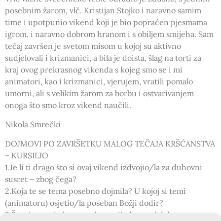
posebnim žarom, vlč. Kristijan Stojko i naravno samim
time i upotpunio vikend koji je bio popraćen pjesmama
igrom, i naravno dobrom hranom i s obiljem smijeha. Sam
tečaj završen je svetom misom u kojoj su aktivno
sudjelovali i krizmanici, a bila je doista, šlag na torti za
kraj ovog prekrasnog vikenda s kojeg smo se i mi
animatori, kao i krizmanici, vjerujem, vratili pomalo
umorni, ali s velikim žarom za borbu i ostvarivanjem
onoga što smo kroz vikend naučili.
Nikola Smrečki
DOJMOVI PO ZAVRŠETKU MALOG TEČAJA KRŠĆANSTVA
– KURSILJO
1.Je li ti drago što si ovaj vikend izdvojio/la za duhovni
susret – zbog čega?
2.Koja te se tema posebno dojmila? U kojoj si temi
(animatoru) osjetio/la poseban Božji dodir?
3.Što si zapazio kao posebno vrijedno u cjelokupnom