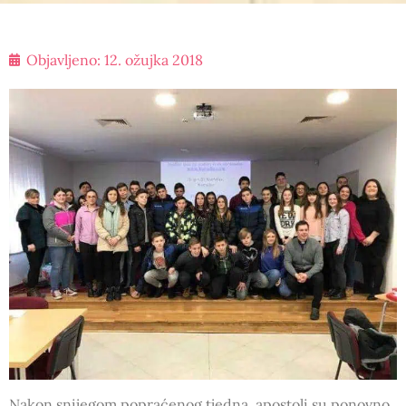
Objavljeno:
12. ožujka 2018
Nakon snijegom popraćenog tjedna, apostoli su ponovno