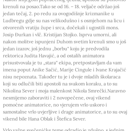
krenuli na posao.Tako se od 16. – 18. veljače održao još
jedan tečaj, 2. po redu za ovogodišnje krizmanike u
Ludbregu gdje su nas velikodušno i s osmjehom na licu i
otvorenih vratiju župe i srca, dočekali i ugostili mons.
Josip Đurkan i vlč. Kristijan Stojko. Isprva umorni, ali
nakon molitve ispunjeni Duhom svetim krenuli smo u još
jedan izazov, još jednu „borbu“ koju je predvodila
rektorica Judita Havajić, a od ostalih animatora
prisustvovala je tu „stara“ ekipa, pretpostavljam da vam
imena poput Anike Sačić, Marije Cingule i Ivane Krajačić
nisu nepoznata. Također tu je i dvoje mladih školaraca
koji su odlučili biti apostoli na svakom koraku, a to su
Nikolina Sever i moja malenkost Nikola Smrečki.Naravno
nesmijemo zaboraviti i 2 novopečene, ovaj vikend
pomoćne animatorice, no vjerujem vrlo uskoro i
samostalne vrlo uvjerljive i drage animatorice, a to su ovaj
vikend bile Hana Oblak i Štefica Sever.
Vrlo važne svečenićke teme odradio je zdušno, s jednim