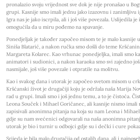
pronalazio svoju vrijednost sve dok je nije pronašao u Bog
grupi. Kasnije smo imali jednu jako izazovnu i zanimljivu i
Igra nas je jako iscrpila, ali i još više povezala. Uslijedila j
omogućila da u miru pođemo na spavanje.
Ponedjeljak je također započeo misom te je malo kasnije us
Siniša Blatarić, a nakon ručka smo došli do teme Kršćanin u
Margareta Kolarec. Kao vrhunac ponedjeljka, imali smo kar
animatori i sudionici, a nakon karaoka smo svi zajedno još 
nasmijale, još više povezale i otpratile na molitvu.
Kao i svakog dana i utorak je započeo svetom misom u crkv
Kršćanski život je drugačiji koju je održala naša Marija No
rad u grupi. Imali smo i još jednu temu, a to je čistoća. Č
Leona Souček i Mihael Goričanec, ali kasnije nismo imali
zapisivali anonimna pitanja na koja su nam Leona i Mihael
gdje su nam svećenici odgovarali na naša anonimna pitan
utorak je bio i turnir u odbojci gdje su i dečki i cure pokaz
Srijeda je bila malo drugačija od ostalih dana, ali i najpos