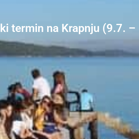
ki termin na Krapnju (9.7. –