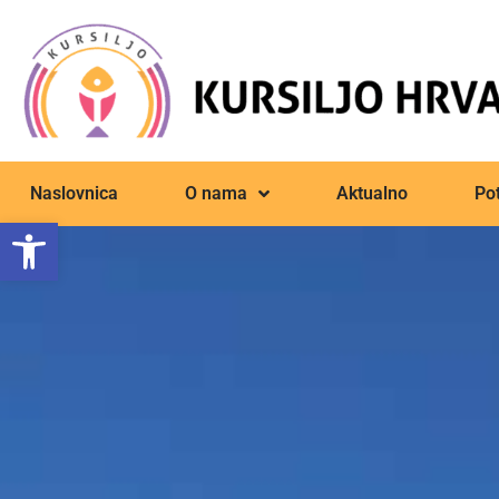
Naslovnica
O nama
Aktualno
Pot
Open toolbar