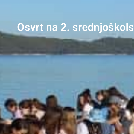
Osvrt na 2. srednjoškols