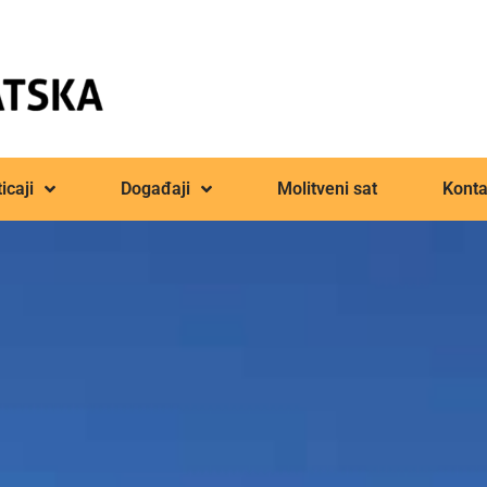
icaji
Događaji
Molitveni sat
Konta