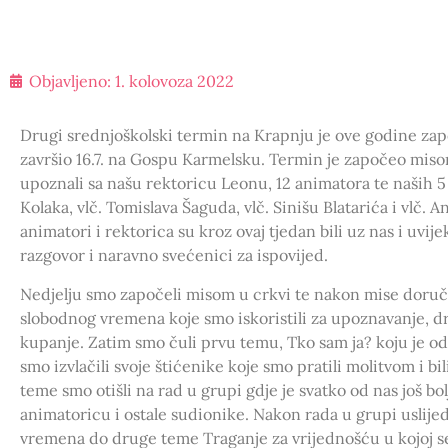
Objavljeno:
1. kolovoza 2022
Drugi srednjoškolski termin na Krapnju je ove godine zapo
završio 16.7. na Gospu Karmelsku. Termin je započeo miso
upoznali sa našu rektoricu Leonu, 12 animatora te naših 5 
Kolaka, vlč. Tomislava Šaguda, vlč. Sinišu Blatarića i vlč. 
animatori i rektorica su kroz ovaj tjedan bili uz nas i uvije
razgovor i naravno svećenici za ispovijed.
Nedjelju smo započeli misom u crkvi te nakon mise doru
slobodnog vremena koje smo iskoristili za upoznavanje, dru
kupanje. Zatim smo čuli prvu temu, Tko sam ja? koju je o
smo izvlačili svoje štićenike koje smo pratili molitvom i bi
teme smo otišli na rad u grupi gdje je svatko od nas još bo
animatoricu i ostale sudionike. Nakon rada u grupi uslijed
vremena do druge teme Traganje za vrijednošću u kojoj se