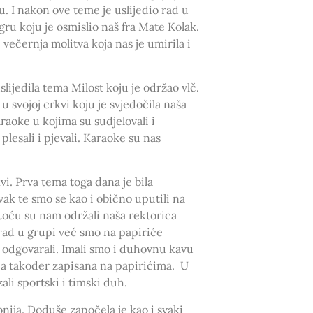
u. I nakon ove teme je uslijedio rad u
gru koju je osmislio naš fra Mate Kolak.
e i večernja molitva koja nas je umirila i
lijedila tema Milost koju je održao vlč.
 svojoj crkvi koju je svjedočila naša
aoke u kojima su sudjelovali i
plesali i pjevali. Karaoke su nas
i. Prva tema toga dana je bila
vak te smo se kao i obično uputili na
istoću su nam održali naša rektorica
 rad u grupi već smo na papiriće
 odgovarali. Imali smo i duhovnu kavu
ja također zapisana na papirićima. U
ali sportski i timski duh.
ebnija. Doduše započela je kao i svaki