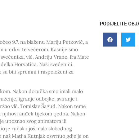
PODIJELITE OBJ
čeo 9.7. na blaženu Mariju Petković, a
m u crkvi te večerom. Kasnije smo
svećenika, vlč. Andriju Vrane, fra Mate
Anđelka Horvatića. Naši svećenici,
k su bili spremni i raspoloženi za
čkom. Nakon doručka smo imali malo
ženje, igranje odbojke, sviranje i
držao vlč. Tomislav Šagud. Nakon teme
li njihovi anđeli tijekom tjedna. Nakon
lje upoznao svog animatora ili
io je ručak i još malo slobodnog
 naš Matija Kutnjak osvrnuo gdje je on