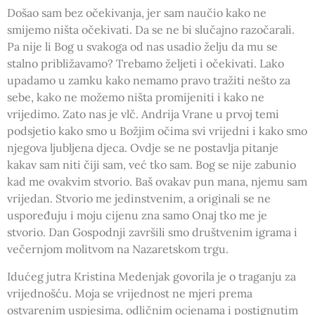
Došao sam bez očekivanja, jer sam naučio kako ne
smijemo ništa očekivati. Da se ne bi slučajno razočarali.
Pa nije li Bog u svakoga od nas usadio želju da mu se
stalno približavamo? Trebamo željeti i očekivati. Lako
upadamo u zamku kako nemamo pravo tražiti nešto za
sebe, kako ne možemo ništa promijeniti i kako ne
vrijedimo. Zato nas je vlč. Andrija Vrane u prvoj temi
podsjetio kako smo u Božjim očima svi vrijedni i kako smo
njegova ljubljena djeca. Ovdje se ne postavlja pitanje
kakav sam niti čiji sam, već tko sam. Bog se nije zabunio
kad me ovakvim stvorio. Baš ovakav pun mana, njemu sam
vrijedan. Stvorio me jedinstvenim, a originali se ne
uspoređuju i moju cijenu zna samo Onaj tko me je
stvorio. Dan Gospodnji završili smo društvenim igrama i
večernjom molitvom na Nazaretskom trgu.
Idućeg jutra Kristina Medenjak govorila je o traganju za
vrijednošću. Moja se vrijednost ne mjeri prema
ostvarenim uspjesima, odličnim ocjenama i postignutim