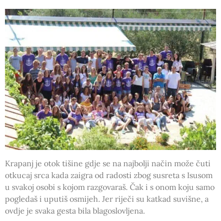
Krapanj je otok tišine gdje se na najbolji način može čuti
otkucaj srca kada zaigra od radosti zbog susreta s Isusom
u svakoj osobi s kojom razgovaraš. Čak i s onom koju samo
pogledaš i uputiš osmijeh. Jer riječi su katkad suvišne, a
ovdje je svaka gesta bila blagoslovljena.