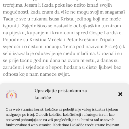
trofejima. Jesam li ikada pokušao nešto iznad svojih
mogućnosti, kada znam da više ne mogu svojim snagama?
Tada je sve u rukama Isusa Krista, jedinog koji me može
ispuniti. Zajedništvo se nastavilo odbojkaškim turnirom
na pijesku, kupanjem i krunicom ispred Gospe Lurdske.
Popodne su Kristina Mrčela i Petar Krešimir Tripalo
svjedočili o čistom hodanju. Tema pod nazivom Prste(n) k
sebi izazvala je oduševljenje među mladima. Upoznali su
se prije točno godinu dana na ovom mjestu, a danas su
zaručeni i svjedoče o ljepoti hodanja u čistoj ljubavi bez
odnosa koje nam nameće svijet.
Sljedeći dan smo započeli sv. misom i nagovorom p.
Upravljajte pristankom za
Mislava Skelina o Isusu Kristu, našem Spasitelju.
kolačiće
Popodnevno druženje prošlo je u znaku vaterpola, nakon
kojeg nam je Ana Barić svjedočila o produbljivanju svoje
Ova web stranica koristi kolačiće za poboljšanje vašeg iskustva tijekom
vjere i zrelosti kršćana. Kad je pala noć, po dvije grupe
navigacije po istoj. Od ovih kolačića, kolačići koji su kategorizirani kao
zajedno su se natjecale u igrama bez granica, a nakon
obavezni pohranjuju se na vaš preglednik jer su bitni za rad osnovnih
funkcionalnosti web stranice. Koristimo i kolačiće treće strane koji nam
silne borbe i želje za pobjedom, najupečatljiviji dojam je