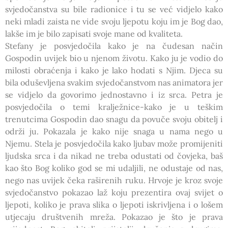
svjedočanstva su bile radionice i tu se već vidjelo kako
neki mladi zaista ne vide svoju ljepotu koju im je Bog dao,
lakše im je bilo zapisati svoje mane od kvaliteta.
Stefany je posvjedočila kako je na čudesan način
Gospodin uvijek bio u njenom životu. Kako ju je vodio do
milosti obraćenja i kako je lako hodati s Njim. Djeca su
bila oduševljena svakim svjedočanstvom nas animatora jer
se vidjelo da govorimo jednostavno i iz srca. Petra je
posvjedočila o temi kralježnice-kako je u teškim
trenutcima Gospodin dao snagu da povuče svoju obitelj i
održi ju. Pokazala je kako nije snaga u nama nego u
Njemu. Stela je posvjedočila kako ljubav može promijeniti
ljudska srca i da nikad ne treba odustati od čovjeka, baš
kao što Bog koliko god se mi udaljili, ne odustaje od nas,
nego nas uvijek čeka raširenih ruku. Hrvoje je kroz svoje
svjedočanstvo pokazao laž koju prezentira ovaj svijet o
ljepoti, koliko je prava slika o ljepoti iskrivljena i o lošem
utjecaju društvenih mreža. Pokazao je što je prava