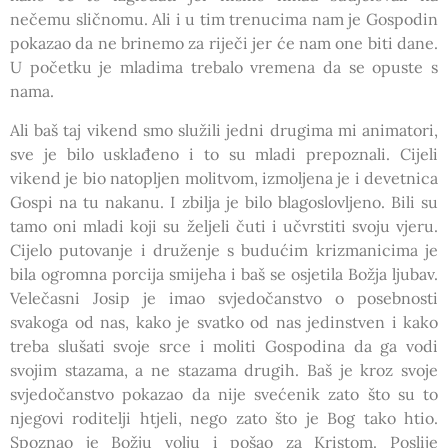
nečemu sličnomu. Ali i u tim trenucima nam je Gospodin
pokazao da ne brinemo za riječi jer će nam one biti dane.
U početku je mladima trebalo vremena da se opuste s
nama.
Ali baš taj vikend smo služili jedni drugima mi animatori,
sve je bilo usklađeno i to su mladi prepoznali. Cijeli
vikend je bio natopljen molitvom, izmoljena je i devetnica
Gospi na tu nakanu. I zbilja je bilo blagoslovljeno. Bili su
tamo oni mladi koji su željeli čuti i učvrstiti svoju vjeru.
Cijelo putovanje i druženje s budućim krizmanicima je
bila ogromna porcija smijeha i baš se osjetila Božja ljubav.
Velečasni Josip je imao svjedočanstvo o posebnosti
svakoga od nas, kako je svatko od nas jedinstven i kako
treba slušati svoje srce i moliti Gospodina da ga vodi
svojim stazama, a ne stazama drugih. Baš je kroz svoje
svjedočanstvo pokazao da nije svećenik zato što su to
njegovi roditelji htjeli, nego zato što je Bog tako htio.
Spoznao je Božju volju i pošao za Kristom. Poslije