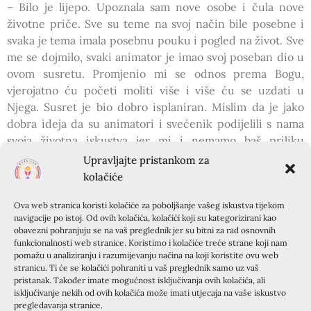
– Bilo je lijepo. Upoznala sam nove osobe i čula nove
životne priče. Sve su teme na svoj način bile posebne i
svaka je tema imala posebnu pouku i pogled na život. Sve
me se dojmilo, svaki animator je imao svoj poseban dio u
ovom susretu. Promjenio mi se odnos prema Bogu,
vjerojatno ću početi moliti više i više ću se uzdati u
Njega. Susret je bio dobro isplaniran. Mislim da je jako
dobra ideja da su animatori i svećenik podijelili s nama
svoja životna iskustva jer mi i nemamo baš priliku
poslušati nešto takvo. Najbolje moguće iskorišteno
Upravljajte pristankom za
vrijeme. Željela bi postati animator (čini se zabavno i
kolačiće
željela bi drugima prenositi što je zaista vjera i Bog
Ova web stranica koristi kolačiće za poboljšanje vašeg iskustva tijekom
znače).
navigacije po istoj. Od ovih kolačića, kolačići koji su kategorizirani kao
– Posebno me dodirnulo svjedočanstvo Stefany. Svidjele
obavezni pohranjuju se na vaš preglednik jer su bitni za rad osnovnih
su mi se igre te rad u grupama, dotaknulo me dijeljenje
funkcionalnosti web stranice. Koristimo i kolačiće treće strane koji nam
pomažu u analiziranju i razumijevanju načina na koji koristite ovu web
osobnih iskušenja u grupi i međusobna povezanost.
stranicu. Ti će se kolačići pohraniti u vaš preglednik samo uz vaš
Promjenio mi se odnos, Boga gledam više kao osobu koja
pristanak. Također imate mogućnost isključivanja ovih kolačića, ali
je tu za mene uvijek i koja mi ne želi nikada ništa loše.
isključivanje nekih od ovih kolačića može imati utjecaja na vaše iskustvo
pregledavanja stranice.
Već pjevam u zboru, ali sam se odlučila uključiti u