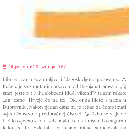
Objavljeno:
29. svibnja 2017
Bilo je ovo prezanimljivo i blagoslovljeno putovanje. 🙂
Počelo je sa spontanim pozivom od Hrvoja u tramvaju: „Ej
stari, jeste ti i Nika slobodni idući vikend“? Ja sam rekao:
„da jesmo“. Hrvoje će na to: „Ok, onda idete s nama u
Dubrovnik“. Nakon tjedan dana mi je rekao da ćemo imati
svjedočanstvo o predbračnoj čistoći. 🙂 Kako se vrijeme
bližilo osjećao sam u sebi malo tremu i nisam bio siguran
kako će to izgledati jer nismo nikad sudjelovali na