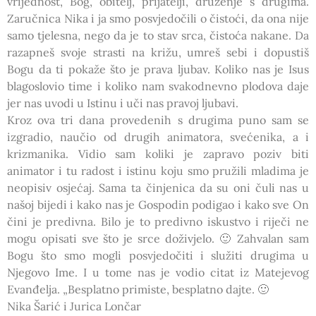
vrijednost, Bog, obitelj, prijatelji, druženje s drugima.
Zaručnica Nika i ja smo posvjedočili o čistoći, da ona nije
samo tjelesna, nego da je to stav srca, čistoća nakane. Da
razapneš svoje strasti na križu, umreš sebi i dopustiš
Bogu da ti pokaže što je prava ljubav. Koliko nas je Isus
blagoslovio time i koliko nam svakodnevno plodova daje
jer nas uvodi u Istinu i uči nas pravoj ljubavi.
Kroz ova tri dana provedenih s drugima puno sam se
izgradio, naučio od drugih animatora, svećenika, a i
krizmanika. Vidio sam koliki je zapravo poziv biti
animator i tu radost i istinu koju smo pružili mladima je
neopisiv osjećaj. Sama ta činjenica da su oni čuli nas u
našoj bijedi i kako nas je Gospodin podigao i kako sve On
čini je predivna. Bilo je to predivno iskustvo i riječi ne
mogu opisati sve što je srce doživjelo. 🙂 Zahvalan sam
Bogu što smo mogli posvjedočiti i služiti drugima u
Njegovo Ime. I u tome nas je vodio citat iz Matejevog
Evanđelja. „Besplatno primiste, besplatno dajte. 🙂
Nika Šarić i Jurica Lončar