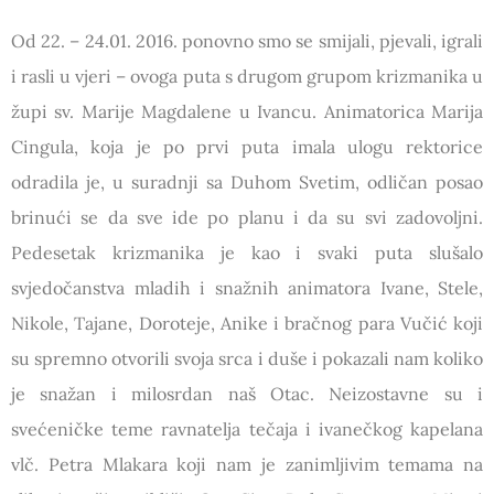
Od 22. – 24.01. 2016. ponovno smo se smijali, pjevali, igrali
i rasli u vjeri – ovoga puta s drugom grupom krizmanika u
župi sv. Marije Magdalene u Ivancu. Animatorica Marija
Cingula, koja je po prvi puta imala ulogu rektorice
odradila je, u suradnji sa Duhom Svetim, odličan posao
brinući se da sve ide po planu i da su svi zadovoljni.
Pedesetak krizmanika je kao i svaki puta slušalo
svjedočanstva mladih i snažnih animatora Ivane, Stele,
Nikole, Tajane, Doroteje, Anike i bračnog para Vučić koji
su spremno otvorili svoja srca i duše i pokazali nam koliko
je snažan i milosrdan naš Otac. Neizostavne su i
svećeničke teme ravnatelja tečaja i ivanečkog kapelana
vlč. Petra Mlakara koji nam je zanimljivim temama na