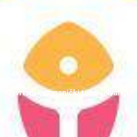
Osvrt na krizmanički tečaj u Ivancu