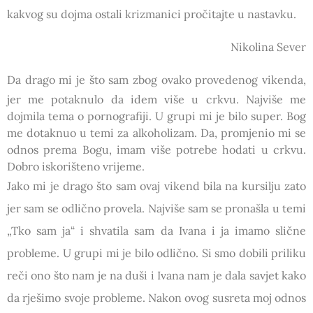
kakvog su dojma ostali krizmanici pročitajte u nastavku.
Nikolina Sever
Da drago mi je što sam zbog ovako provedenog vikenda,
jer me potaknulo da idem više u crkvu. Najviše me
dojmila tema o pornografiji. U grupi mi je bilo super. Bog
me dotaknuo u temi za alkoholizam. Da, promjenio mi se
odnos prema Bogu, imam više potrebe hodati u crkvu.
Dobro iskorišteno vrijeme.
Jako mi je drago što sam ovaj vikend bila na kursilju zato
jer sam se odlično provela. Najviše sam se pronašla u temi
„Tko sam ja“ i shvatila sam da Ivana i ja imamo slične
probleme. U grupi mi je bilo odlično. Si smo dobili priliku
reči ono što nam je na duši i Ivana nam je dala savjet kako
da rješimo svoje probleme. Nakon ovog susreta moj odnos