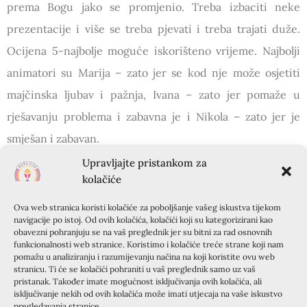
prema Bogu jako se promjenio. Treba izbaciti neke
prezentacije i više se treba pjevati i treba trajati duže.
Ocijena 5-najbolje moguće iskorišteno vrijeme. Najbolji
animatori su Marija – zato jer se kod nje može osjetiti
majčinska ljubav i pažnja, Ivana – zato jer pomaže u
rješavanju problema i zabavna je i Nikola – zato jer je
smješan i zabavan.
Da, bilo mi je drago. Najviše me dojmila tema Kko se Bog
Upravljajte pristankom za
ušuljao u moj život – Doroteja. U grupi mi je bilo savršeno,
kolačiće
imali smo savršene animatore. Da, dobila sam potporu.
Nemam primjedbe. Ocijena 4-neočekivano dobro
Ova web stranica koristi kolačiće za poboljšanje vašeg iskustva tijekom
navigacije po istoj. Od ovih kolačića, kolačići koji su kategorizirani kao
iskorišteno vrijeme.
obavezni pohranjuju se na vaš preglednik jer su bitni za rad osnovnih
Drago mi je što sam izdvojio vikend za susret jer sam bolje
funkcionalnosti web stranice. Koristimo i kolačiće treće strane koji nam
upoznao Boga, nije mi opče žao što sam išao i nije mi bilo
pomažu u analiziranju i razumijevanju načina na koji koristite ovu web
stranicu. Ti će se kolačići pohraniti u vaš preglednik samo uz vaš
dosadno kao što su govorili. Najviše mi se dojmila tema od
pristanak. Također imate mogućnost isključivanja ovih kolačića, ali
Doroteje K. Kako se Bog ušuljao u moj život. Božji dodir
isključivanje nekih od ovih kolačića može imati utjecaja na vaše iskustvo
sam osijetio tijekom Stelline teme – Ljudski je praštati,
pregledavanja stranice.