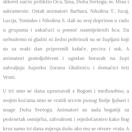
slikovit način približio Oca, Sina, Duha Svetoga, sv. Misu i
sakramente. Ostali animatori Barbara, Nikolina T., Juraj,
Lucija, Tomislav i Nikolina S. dali su svoj doprinos u radu
u grupama i uskačući u pomoć nasmiješenih lica. Da
nebudemo ni gladni ni žedni pobrinuli su se župljani koji
su za svaki dan pripremili kolače, peciva i sok. A
animatori gostoljubivost i ugodan boravak na župi
zahvaljuju župniku Zoranu Gložiniću i domaćici teti
Vesni.
U tri smo se dana upoznavali s Bogom i međusobno, a
svojim kućama smo se vratili srcem punog Božje ljubavi i
snage Duha Svetoga. Animatori su sada bogatiji za
pedesetak osmijeha, zahvalnost i svjedočanstvo kako Bog
kroz samo tri dana mijenja dušu ako mu se otvore vrata. A