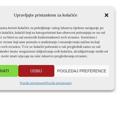
Upravljajte pristankom za kolačiće
nica koristi kolačiće za poboljšanje vašeg iskustva tijekom navigacije po
ih kolačića, kolačići koji su kategorizirani kao obavezni pohranjuju se na vaš
er su bitni za rad osnovnih funkcionalnosti web stranice. Koristimo i
će strane koji nam pomažu u analiziranju i razumijevanju načina na koji
u web stranicu. Ti će se kolačići pohraniti u vaš preglednik samo uz vaš
akođer imate mogućnost isključivanja ovih kolačića, ali isključivanje nekih od
a može imati utjecaja na vaše iskustvo pregledavanja stranice.
HVATI
ODBIJ
POGLEDAJ PREFERENCE
Pravila privatnosti
Pravila privatnosti