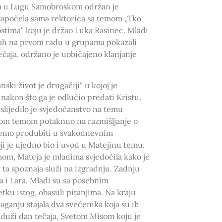
ola u Lugu Samobroskom održan je
 započela sama rektorica sa temom „Tko
ostima“ koju je držao Luka Rasinec. Mladi
mah na prvom radu u grupama pokazali
ečaja, održano je uobičajeno klanjanje
ski život je drugačiji“ u kojoj je
nakon što ga je odlučio predati Kristu.
slijedilo je svjedočanstvo na temu
ojom temom potaknuo na razmišljanje o
žemo produbiti u svakodnevnim
i je ujedno bio i uvod u Matejinu temu,
mom, Mateja je mladima svjedočila kako je
 ta spoznaja služi na izgradnju. Zadnju
a i Lara. Mladi su sa posebnim
tku istog, obasuli pitanjima. Na kraju
aganju stajala dva svećenika koja su ih
ajduži dan tečaja, Svetom Misom koju je