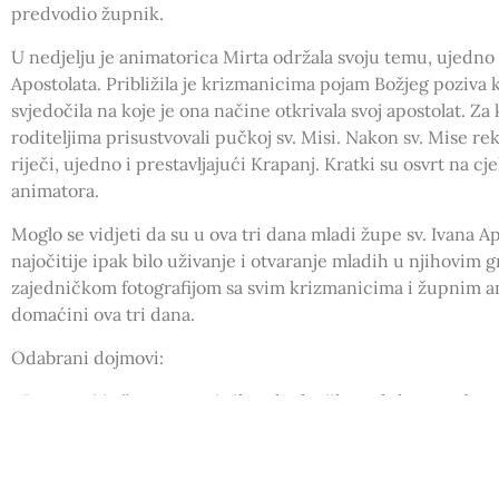
predvodio župnik.
U nedjelju je animatorica Mirta održala svoju temu, ujedno
Apostolata. Približila je krizmanicima pojam Božjeg poziva
svjedočila na koje je ona načine otkrivala svoj apostolat. Za 
roditeljima prisustvovali pučkoj sv. Misi. Nakon sv. Mise rek
riječi, ujedno i prestavljajući Krapanj. Kratki su osvrt na cj
animatora.
Moglo se vidjeti da su u ova tri dana mladi župe sv. Ivana A
najočitije ipak bilo uživanje i otvaranje mladih u njihovim
zajedničkom fotografijom sa svim krizmanicima i župnim an
domaćini ova tri dana.
Odabrani dojmovi:
• Drago mi je što sam ovaj vikend odvojila za duhovnu obnov
vjeri, molitvi, misi i dr. koje nisam znala i to mi je jako dra
kraju dana, jer sam tada shvatila koliko me zapravo Bog ljub
propuste i grijehe.