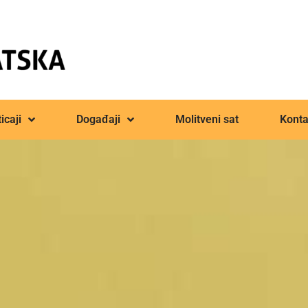
icaji
Događaji
Molitveni sat
Konta