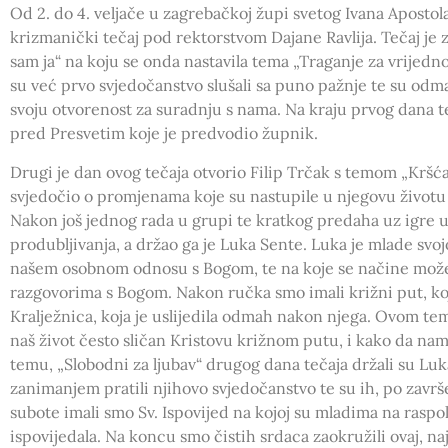
Od 2. do 4. veljače u zagrebačkoj župi svetog Ivana Apost
krizmanički tečaj pod rektorstvom Dajane Ravlija. Tečaj je
sam ja“ na koju se onda nastavila tema „Traganje za vrijedn
su već prvo svjedočanstvo slušali sa puno pažnje te su od
svoju otvorenost za suradnju s nama. Na kraju prvog dana t
pred Presvetim koje je predvodio župnik.
Drugi je dan ovog tečaja otvorio Filip Trčak s temom „Kršćan
svjedočio o promjenama koje su nastupile u njegovu životu 
Nakon još jednog rada u grupi te kratkog predaha uz igre u
produbljivanja, a držao ga je Luka Sente. Luka je mlade sv
našem osobnom odnosu s Bogom, te na koje se načine mo
razgovorima s Bogom. Nakon ručka smo imali križni put, koj
Kralježnica, koja je uslijedila odmah nakon njega. Ovom te
naš život često sličan Kristovu križnom putu, i kako da nam
temu, „Slobodni za ljubav“ drugog dana tečaja držali su Luk
zanimanjem pratili njihovo svjedočanstvo te su ih, po završe
subote imali smo Sv. Ispovijed na kojoj su mladima na raspol
ispovijedala. Na koncu smo čistih srdaca zaokružili ovaj, n