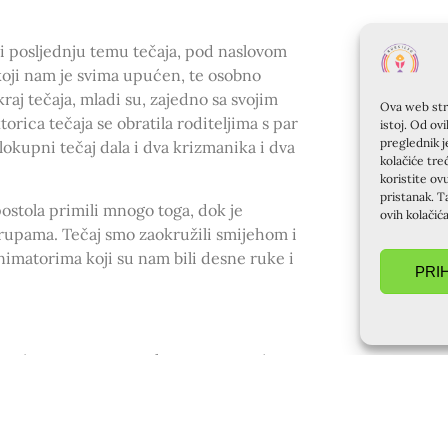
 i posljednju temu tečaja, pod naslovom
 koji nam je svima upućen, te osobno
kraj tečaja, mladi su, zajedno sa svojim
Ova web stra
torica tečaja se obratila roditeljima s par
istoj. Od ov
preglednik j
elokupni tečaj dala i dva krizmanika i dva
kolačiće tre
koristite ov
pristanak. T
postola primili mnogo toga, dok je
ovih kolačić
 grupama. Tečaj smo zaokružili smijehom i
imatorima koji su nam bili desne ruke i
PRI
u, jer sam npr. saznala mnoge stvari o
go. Odlično mi je što smo imali ispovijed na
i i koliko mi je spreman opraštati moje