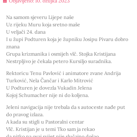
Objavljeno:
10. ožujka 2023
Na samom sjeveru Lijepe naše
Uz rijeku Muru koja sretno maše
U veljači 24. dana
I u župi Podturen koja je župniku Josipu Pivaru dobro
znana
Grupa krizmanika i osmijeh vlč. Stojka Kristijana
Nestrpljivo je čekala petero Kursiljo suradnika.
Rektoricu Tenu Pavlović i animatore zvane Andrija
Turković, Nela Čančar i Karlo Mitrović
U Podturen je dovezla Vukadin Jelena
Kojoj Schumacher nije ni do koljena.
Jeleni navigacija nije trebala da s autoceste nađe put
do pravog izlaza.
A kada su stigli u Pastoralni centar
Vlč. Kristijan je u temi Tko sam ja rekao
da nitko na ovaj svijet nije slučajno došao