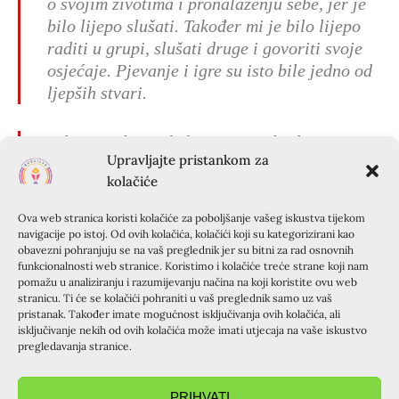
o svojim životima i pronalaženju sebe, jer je
bilo lijepo slušati. Također mi je bilo lijepo
raditi u grupi, slušati druge i govoriti svoje
osjećaje. Pjevanje i igre su isto bile jedno od
ljepših stvari.
Bilo mi je lijepo kako su se svi ljudi na
Upravljajte pristankom za
različit način susreli s Bogom.
kolačiće
Ova web stranica koristi kolačiće za poboljšanje vašeg iskustva tijekom
navigacije po istoj. Od ovih kolačića, kolačići koji su kategorizirani kao
obavezni pohranjuju se na vaš preglednik jer su bitni za rad osnovnih
funkcionalnosti web stranice. Koristimo i kolačiće treće strane koji nam
pomažu u analiziranju i razumijevanju načina na koji koristite ovu web
stranicu. Ti će se kolačići pohraniti u vaš preglednik samo uz vaš
pristanak. Također imate mogućnost isključivanja ovih kolačića, ali
isključivanje nekih od ovih kolačića može imati utjecaja na vaše iskustvo
pregledavanja stranice.
PRIHVATI