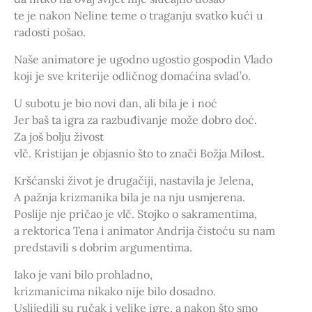
te je nakon Neline teme o traganju svatko kući u
radosti pošao.
Naše animatore je ugodno ugostio gospodin Vlado
koji je sve kriterije odličnog domaćina svlad’o.
U subotu je bio novi dan, ali bila je i noć
Jer baš ta igra za razbuđivanje može dobro doć.
Za još bolju živost
vlč. Kristijan je objasnio što to znači Božja Milost.
Kršćanski život je drugačiji, nastavila je Jelena,
A pažnja krizmanika bila je na nju usmjerena.
Poslije nje pričao je vlč. Stojko o sakramentima,
a rektorica Tena i animator Andrija čistoću su nam
predstavili s dobrim argumentima.
Iako je vani bilo prohladno,
krizmanicima nikako nije bilo dosadno.
Uslijedili su ručak i velike igre, a nakon što smo