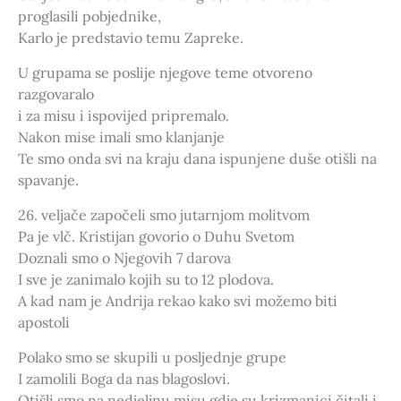
proglasili pobjednike,
Karlo je predstavio temu Zapreke.
U grupama se poslije njegove teme otvoreno
razgovaralo
i za misu i ispovijed pripremalo.
Nakon mise imali smo klanjanje
Te smo onda svi na kraju dana ispunjene duše otišli na
spavanje.
26. veljače započeli smo jutarnjom molitvom
Pa je vlč. Kristijan govorio o Duhu Svetom
Doznali smo o Njegovih 7 darova
I sve je zanimalo kojih su to 12 plodova.
A kad nam je Andrija rekao kako svi možemo biti
apostoli
Polako smo se skupili u posljednje grupe
I zamolili Boga da nas blagoslovi.
Otišli smo na nedjeljnu misu gdje su krizmanici čitali i