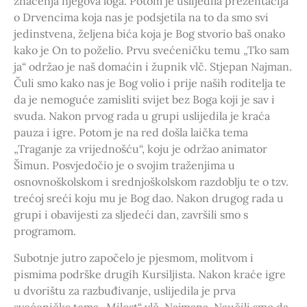
značenja njegova loga. Potom je uslijedila prezentacija
o Drvencima koja nas je podsjetila na to da smo svi
jedinstvena, željena bića koja je Bog stvorio baš onako
kako je On to poželio. Prvu svećeničku temu „Tko sam
ja“ održao je naš domaćin i župnik vlč. Stjepan Najman.
Čuli smo kako nas je Bog volio i prije naših roditelja te
da je nemoguće zamisliti svijet bez Boga koji je sav i
svuda. Nakon prvog rada u grupi uslijedila je kraća
pauza i igre. Potom je na red došla laička tema
„Traganje za vrijednošću“, koju je održao animator
Šimun. Posvjedočio je o svojim traženjima u
osnovnoškolskom i srednjoškolskom razdoblju te o tzv.
trećoj sreći koju mu je Bog dao. Nakon drugog rada u
grupi i obavijesti za sljedeći dan, završili smo s
programom.
Subotnje jutro započelo je pjesmom, molitvom i
pismima podrške drugih Kursiljista. Nakon kraće igre
u dvorištu za razbuđivanje, uslijedila je prva