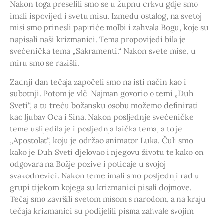
Nakon toga preselili smo se u župnu crkvu gdje smo
imali ispovijed i svetu misu. Između ostalog, na svetoj
misi smo prinesli papiriće molbi i zahvala Bogu, koje su
napisali naši krizmanici. Tema propovijedi bila je
svećenička tema „Sakramenti.“ Nakon svete mise, u
miru smo se razišli.
Zadnji dan tečaja započeli smo na isti način kao i
subotnji. Potom je vlč. Najman govorio o temi „Duh
Sveti“, a tu treću božansku osobu možemo definirati
kao ljubav Oca i Sina. Nakon posljednje svećeničke
teme uslijedila je i posljednja laička tema, a to je
„Apostolat“, koju je održao animator Luka. Čuli smo
kako je Duh Sveti djelovao i njegovu životu te kako on
odgovara na Božje pozive i poticaje u svojoj
svakodnevici. Nakon teme imali smo posljednji rad u
grupi tijekom kojega su krizmanici pisali dojmove.
Tečaj smo završili svetom misom s narodom, a na kraju
tečaja krizmanici su podijelili pisma zahvale svojim