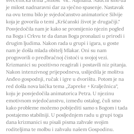
svećenička tema „Milost“ vlč. Najmana. Naučili smo da
je milost nadnaravni dar za vječno spasenje. Nastavak
na ovu temu bilo je svjedočanstvo animatorice Silvije
koja je govorila o temi „Kršćanski život je drugačiji.“
Posvjedočila nam je kako se promijenio njezin pogled
na Boga i Crkvu te da danas Boga pronalazi u prirodi i
drugim ljudima. Nakon rada u grupi i igara, u goste
nam je došla mlada obitelj Mlakar. Oni su nam
progovorili o predbračnoj čistoći u svojoj vezi.
Krizmanici su pozitivno reagirali i postavili niz pitanja.
Nakon intenzivnog prijepodneva, uslijedila je molitva
Anđeo gospodnji, ručak i igre u dvorištu. Potom je na
red došla nova laička tema „Zapreke + Kralježnica“,
koju je posvjedočila animatorica Petra. U njezinu
emotivnom svjedočanstvu, između ostalog, čuli smo
kako probleme možemo pobijediti samo s Bogom i tada
postajemo stabilniji. U posljednjem radu u grupi toga
dana krizmanici su pisali pisma zahvale svojim
roditeljima te molbu i zahvalu našem Gospodinu.