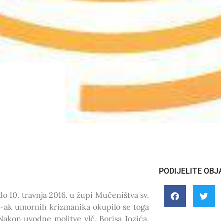
PODIJELITE OBJ
o 10. travnja 2016. u župi Mučeništva sv.
70-ak umornih krizmanika okupilo se toga
akon uvodne molitve vlč. Borisa Jozića,