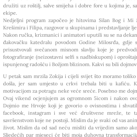
družiti uz roštilj, salve smijeha i dobre fore u kojima je
ekipe.
Nedjeljni program započeo je hitovima Silan Bog i Mi že
Krešimira i Filipa, razgovor u skupinama i predstavljanje lj
Nakon ručka, krizmanici i animatori uputili su se na dek
đakovačku katedralu povodom Godine Milosrđa, gdje s
prisustvovali svečanom misnom slavlju koje je predvo
fotografiranje (neizostavni selfi s nadbiskupom) i oproštaj
ispunjenog radošću i Božjom blizinom. Kakvi su bili dojmov
U petak sam mrzila Zokija i cijeli svijet što moramo tolik
došla, jer sam umjesto u crkvi trebala biti u kafiću. 
motivacijom za potragu neke veće sreće. Posebno me dojmi
Ovaj vikend ocjenjujem as ogromnom 5icom i nakon ovog
Dojmio me Hrvoje koji je govorio o ovisnostima i shvatil
facebook, instagram i sve već društvene mreže, te ta
savršenstvom koje ne postoji. Mislim da je svaki od vas ani
život. Mislim da od sad neću misliti da vrijedim samo ak
Sljedećih par mjeseci će biti moja duhovna transformacij