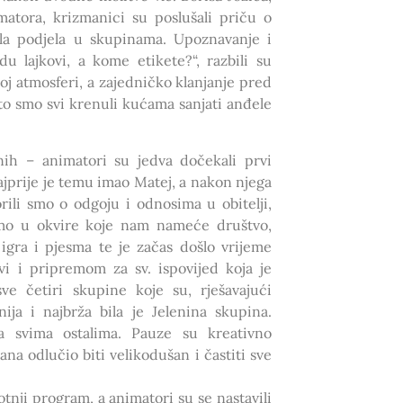
matora, krizmanici su poslušali priču o
ila podjela u skupinama. Upoznavanje i
u lajkovi, a kome etikete?“, razbili su
oj atmosferi, a zajedničko klanjanje pred
što smo svi krenuli kućama sanjati anđele
nih – animatori su jedva dočekali prvi
Najprije je temu imao Matej, a nakon njega
ili smo o odgoju i odnosima u obitelji,
pimo u okvire koje nam nameće društvo,
igra i pjesma te je začas došlo vrijeme
 i pripremom za sv. ispovijed koja je
ve četiri skupine koje su, rješavajući
ja i najbrža bila je Jelenina skupina.
a svima ostalima. Pauze su kreativno
ana odlučio biti velikodušan i častiti sve
ji program, a animatori su se nastavili