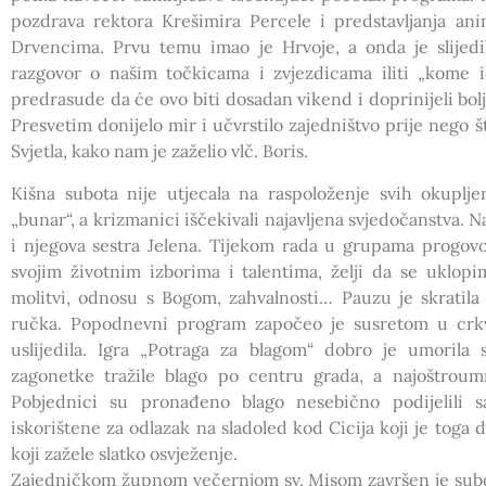
pozdrava rektora Krešimira Percele i predstavljanja ani
Drvencima. Prvu temu imao je Hrvoje, a onda je slijed
razgovor o našim točkicama i zvjezdicama iliti „kome id
predrasude da će ovo biti dosadan vikend i doprinijeli bolj
Presvetim donijelo mir i učvrstilo zajedništvo prije nego 
Svjetla, kako nam je zaželio vlč. Boris.
Kišna subota nije utjecala na raspoloženje svih okuplje
„bunar“, a krizmanici iščekivali najavljena svjedočanstva. 
i njegova sestra Jelena. Tijekom rada u grupama progovor
svojim životnim izborima i talentima, želji da se uklo
molitvi, odnosu s Bogom, zahvalnosti… Pauzu je skratila 
ručka. Popodnevni program započeo je susretom u crkvi
uslijedila. Igra „Potraga za blagom“ dobro je umorila s
zagonetke tražile blago po centru grada, a najoštroumni
Pobjednici su pronađeno blago nesebično podijelili s
iskorištene za odlazak na sladoled kod Cicija koji je toga d
koji zažele slatko osvježenje.
Zajedničkom župnom večernjom sv. Misom završen je subotn