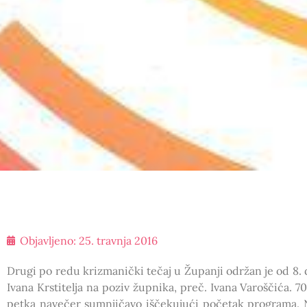
Objavljeno:
25. travnja 2016
Drugi po redu krizmanički tečaj u Županji održan je od 8. d
Ivana Krstitelja na poziv župnika, preč. Ivana Varoščića. 
petka navečer sumnjičavo iščekujući početak programa. N