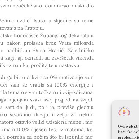
, sasvim neočekivano, dominirao muški dio
limo uzdić’ Isusa, a slijedile su teme
etovanja na Krapnju.
anatsko hodočašće Županjskog dekanata u
u nakon prolaska kroz Vrata milosrđa
dio nadbiskup Đuro Hranić. Zajedničko
ni zagrljaji označili su završetak vikenda
i krizmanika, pročitajte u nastavku:
o dugo bit u crkvi i sa 0% motivacije sam
Kući sam se vratila sa 100% energije i
la tema o sivim točkama i zvijezdicama.
a mjenjam svaki svoj pogled na svijet.
a sam da ljudi, pa i ja, previše gledaju
ko stvaramo iluziju i želju za nekim
matora ostavio veliki utisak na mene i moj
Ova web stra
o imam 100% riješen test iz matematike.
istoj. Od ov
a i potrega za nečim što bi ispunilo moj
preglednik j