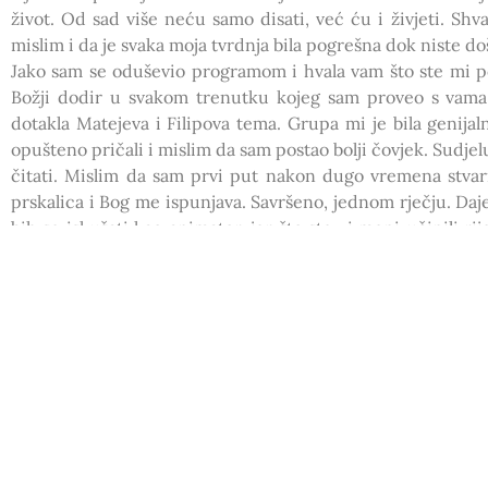
život. Od sad više neću samo disati, već ću i živjeti. Shv
mislim i da je svaka moja tvrdnja bila pogrešna dok niste do
Jako sam se oduševio programom i hvala vam što ste mi po
Božji dodir u svakom trenutku kojeg sam proveo s vama
dotakla Matejeva i Filipova tema. Grupa mi je bila genija
opušteno pričali i mislim da sam postao bolji čovjek. Sudjel
čitati. Mislim da sam prvi put nakon dugo vremena stvar
prskalica i Bog me ispunjava. Savršeno, jednom rječju. Daj
bih se iskušati kao animator, jer što ste vi meni učinili ri
napraiti drugima. Pozdrav od Ante
Žao mi je što u petak i subotu nisam mogla biti prisutna, 
pozitivnom energijom i motiviraju me da i ja budem takva
za izgradnju svih nas, za izgradnju vlastite osobnosti i nika
ovako vrijedan dan. Velečasni Boris me se najviše dojmio 
odnos prema Bogu. Objasnio nam je koliko nam je Bog važan,
kada tražimo i kada ne tražimo. U grupi sam se super osjeća
Da, nisam posebno posvećena Crkvi i Bogu ali nakon ovog s
se ne smijemo obazirati na mišljenje drugih. Imam same rij