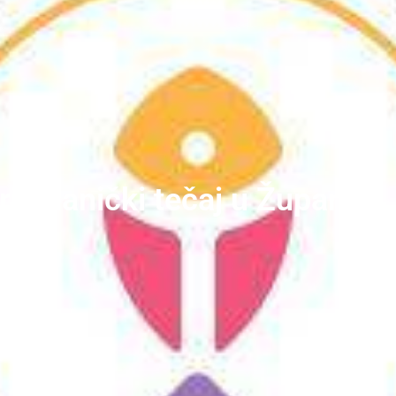
rizmanički tečaj u Županji