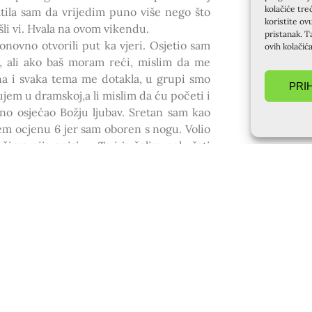
kolačiće tre
atila sam da vrijedim puno više nego što
koristite ov
šli vi. Hvala na ovom vikendu.
pristanak. T
novno otvorili put ka vjeri. Osjetio sam
ovih kolačić
, ali ako baš moram reći, mislim da me
lna i svaka tema me dotakla, u grupi smo
PRI
ujem u dramskoj,a li mislim da ću početi i
no osjećao Božju ljubav. Sretan sam kao
em ocjenu 6 jer sam oboren s nogu. Volio
ječima nije opisivo. To i ja želim pokušati
ali ovim danom sam oduševljena. Svi zrače
. Razgovarali smo o temama koje su bitne
da neću žaliti što sam izdvojila vrijeme za
jer sam primjetila da ima poseban stav i
 da je stalno uz nas, da nam uvijek daje,
la jer smo se svi otvorili jedni drugima.
usreta shvatila sam da je Bog važan i da
eči pohvale, oduševljena sam ovo je bilo