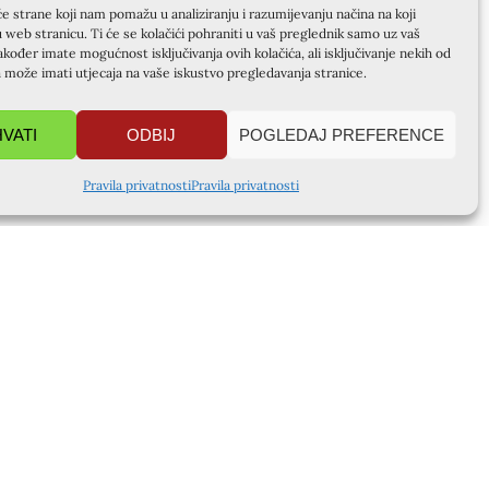
će strane koji nam pomažu u analiziranju i razumijevanju načina na koji
u web stranicu. Ti će se kolačići pohraniti u vaš preglednik samo uz vaš
akođer imate mogućnost isključivanja ovih kolačića, ali isključivanje nekih od
a može imati utjecaja na vaše iskustvo pregledavanja stranice.
HVATI
ODBIJ
POGLEDAJ PREFERENCE
Pravila privatnosti
Pravila privatnosti