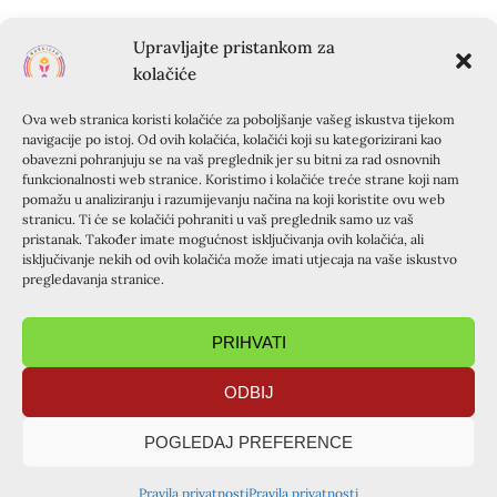
Datumi termina ostaju za sada nepromjenjeni.
Upravljajte pristankom za
kolačiće
De Colores!
Kursiljo Hrvatska
Ova web stranica koristi kolačiće za poboljšanje vašeg iskustva tijekom
navigacije po istoj. Od ovih kolačića, kolačići koji su kategorizirani kao
obavezni pohranjuju se na vaš preglednik jer su bitni za rad osnovnih
funkcionalnosti web stranice. Koristimo i kolačiće treće strane koji nam
PRETHODNA OBJAVA
SLIJEDEĆA OBJAVA
pomažu u analiziranju i razumijevanju načina na koji koristite ovu web
Osvrt na krizmanički tečaj župi sv. Josipa Radnika u Gajnicama (6.-8.3.2020.)
Osvrt na krizmanički tečaj u Ludbregu (7. – 8.3.2020.)
stranicu. Ti će se kolačići pohraniti u vaš preglednik samo uz vaš
pristanak. Također imate mogućnost isključivanja ovih kolačića, ali
PODIJELITE OBJAVU
isključivanje nekih od ovih kolačića može imati utjecaja na vaše iskustvo
pregledavanja stranice.
PRIHVATI
ODBIJ
POGLEDAJ PREFERENCE
TAJNIŠTVO ZAGREB
Pravila privatnosti
Pravila privatnosti