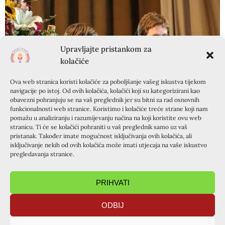
Upravljajte pristankom za
kolačiće
Ova web stranica koristi kolačiće za poboljšanje vašeg iskustva tijekom
navigacije po istoj. Od ovih kolačića, kolačići koji su kategorizirani kao
obavezni pohranjuju se na vaš preglednik jer su bitni za rad osnovnih
funkcionalnosti web stranice. Koristimo i kolačiće treće strane koji nam
pomažu u analiziranju i razumijevanju načina na koji koristite ovu web
stranicu. Ti će se kolačići pohraniti u vaš preglednik samo uz vaš
pristanak. Također imate mogućnost isključivanja ovih kolačića, ali
O radu s mladima govorila je Mateja Kelava, podijelivši
isključivanje nekih od ovih kolačića može imati utjecaja na vaše iskustvo
svoja osobna iskustva o radu sa srednjoškolcima, koja je
pregledavanja stranice.
doživjela ovog ljeta na Krapnju. Budući da duh Kursilja
oduševljava ljude koji se s njime susreću, mnogi žele
PRIHVATI
postati dio tog malog tečaja kršćanstva. O tome kako se
priključila Kursilju, te o značenju Kursilja u njenom
ODBIJ
životu, svjedočila je Ivana Šarušić. Na samom kraju
Ultreje, psihologinja Nikolina Essert osvijestila je