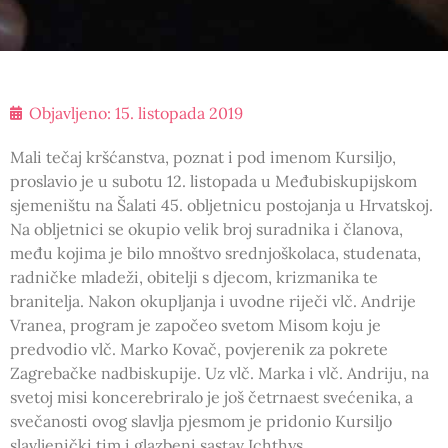
Objavljeno:
15. listopada 2019
Mali tečaj kršćanstva, poznat i pod imenom Kursiljo,
proslavio je u subotu 12. listopada u Međubiskupijskom
sjemeništu na Šalati 45. obljetnicu postojanja u Hrvatskoj.
Na obljetnici se okupio velik broj suradnika i članova,
među kojima je bilo mnoštvo srednjoškolaca, studenata,
radničke mladeži, obitelji s djecom, krizmanika te
branitelja. Nakon okupljanja i uvodne riječi vlč. Andrije
Vranea, program je započeo svetom Misom koju je
predvodio vlč. Marko Kovač, povjerenik za pokrete
Zagrebačke nadbiskupije. Uz vlč. Marka i vlč. Andriju, na
svetoj misi koncerebriralo je još četrnaest svećenika, a
svečanosti ovog slavlja pjesmom je pridonio Kursiljo
slavljenički tim i glazbeni sastav Ichthys.