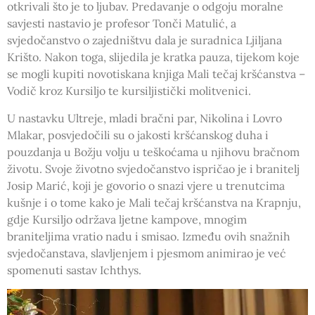
otkrivali što je to ljubav. Predavanje o odgoju moralne
savjesti nastavio je profesor Tonči Matulić, a
svjedočanstvo o zajedništvu dala je suradnica Ljiljana
Krišto. Nakon toga, slijedila je kratka pauza, tijekom koje
se mogli kupiti novotiskana knjiga Mali tečaj kršćanstva –
Vodič kroz Kursiljo te kursiljistički molitvenici.
U nastavku Ultreje, mladi bračni par, Nikolina i Lovro
Mlakar, posvjedočili su o jakosti kršćanskog duha i
pouzdanja u Božju volju u teškoćama u njihovu bračnom
životu. Svoje životno svjedočanstvo ispričao je i branitelj
Josip Marić, koji je govorio o snazi vjere u trenutcima
kušnje i o tome kako je Mali tečaj kršćanstva na Krapnju,
gdje Kursiljo održava ljetne kampove, mnogim
braniteljima vratio nadu i smisao. Između ovih snažnih
svjedočanstava, slavljenjem i pjesmom animirao je već
spomenuti sastav Ichthys.