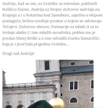
Andriju, kad su mu, uz čestitke za imendan, poklonili
bušilicu.Naime, Andrija uz brojne duhovne sadržaje,na
Krapnju a i u Kotarima kod Samoboru, zajedno s ekipom
pomagača, brižno uređuje prostor u kojem se održavaju
Tečajevi, Duhovne obnove, Formacije za mlade.A za to
trebaju alatke.U ime mladih suradnika, poklon mu je
predao Matej Briški a u ime odraslih,Ivanka Samardžić,
koja je i pročitala prigodnu čestitku…
Dragi naš Andrija!