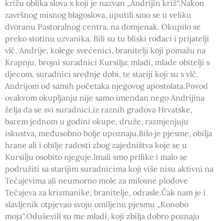
križu oblika slova x koji je nazvan „Andrijin križ“.Nakon
završnog misnog blagoslova, uputili smo se u veliku
dvoranu Pastoralnog centra, na domjenak. Okupilo se
preko stotinu uzvanika. Bili su tu bliski rođaci i prijatelji
vlč. Andrije, kolege svećenici, branitelji koji pomažu na
Krapnju, brojni suradnici Kursilja: mladi, mlade obitelji s
djecom, suradnici srednje dobi, te stariji koji su s vlč.
Andrijom od samih početaka njegovog apostolata.Povod
ovakvom okupljanju nije samo imendan nego Andrijina
želja da se svi suradnici,iz raznih gradova Hrvatske,
barem jednom u godini okupe, druže, razmjenjuju
iskustva, međusobno bolje upoznaju.Bilo je pjesme, obilja
hrane ali i obilje radosti zbog zajedništva koje se u
Kursilju osobito njeguje.Imali smo prilike i malo se
podružiti sa starijim suradnicima koji više nisu aktivni na
Tečajevima ali neumorno mole za milosne plodove
Tečajeva za krizmanike, branitelje, odrasle.Čak nam je i
slavljenik otpjevao svoju omiljenu pjesmu „Konobo
moja“.Oduševili su me mladi, koji zbilja dobro poznaju