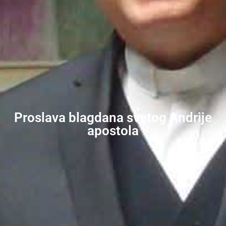
Proslava blagdana svetog Andrije
apostola