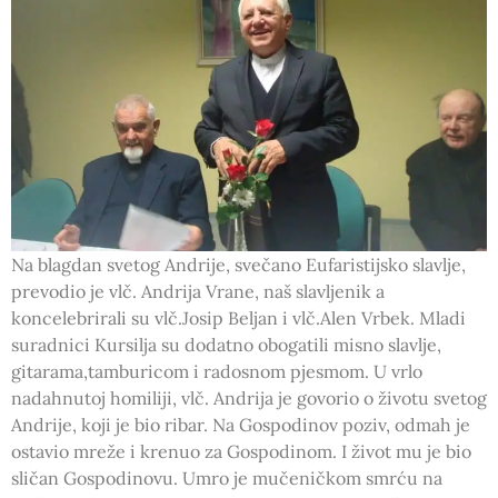
Na blagdan svetog Andrije, svečano Eufaristijsko slavlje,
prevodio je vlč. Andrija Vrane, naš slavljenik a
koncelebrirali su vlč.Josip Beljan i vlč.Alen Vrbek. Mladi
suradnici Kursilja su dodatno obogatili misno slavlje,
gitarama,tamburicom i radosnom pjesmom. U vrlo
nadahnutoj homiliji, vlč. Andrija je govorio o životu svetog
Andrije, koji je bio ribar. Na Gospodinov poziv, odmah je
ostavio mreže i krenuo za Gospodinom. I život mu je bio
sličan Gospodinovu. Umro je mučeničkom smrću na