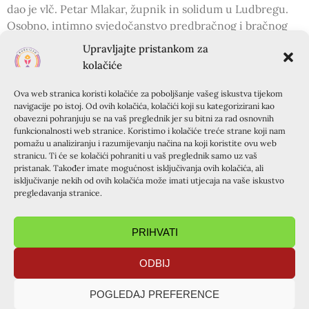
dao je vlč. Petar Mlakar, župnik in solidum u Ludbregu.
Osobno, intimno svjedočanstvo predbračnog i bračnog
života su podijelili Mario i Katarina Jarnjak što je bilo jako
Upravljajte pristankom za
dobar poticaj za upoznavanje u radu u grupama te agape
kolačiće
dijelu na kraju. Svaki početak je organizacijski težak,
pogotovo ako se iznenada prijavi preko 50 odraslih i još
Ova web stranica koristi kolačiće za poboljšanje vašeg iskustva tijekom
navigacije po istoj. Od ovih kolačića, kolačići koji su kategorizirani kao
toliko djece, no ako je ovaj susret rođen od Duha,
obavezni pohranjuju se na vaš preglednik jer su bitni za rad osnovnih
zajednici slijedi svjetla i radosna budućnost.
funkcionalnosti web stranice. Koristimo i kolačiće treće strane koji nam
pomažu u analiziranju i razumijevanju načina na koji koristite ovu web
stranicu. Ti će se kolačići pohraniti u vaš preglednik samo uz vaš
pristanak. Također imate mogućnost isključivanja ovih kolačića, ali
isključivanje nekih od ovih kolačića može imati utjecaja na vaše iskustvo
pregledavanja stranice.
PRIHVATI
ODBIJ
POGLEDAJ PREFERENCE