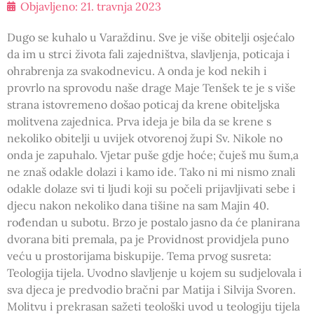
Objavljeno:
21. travnja 2023
Dugo se kuhalo u Varaždinu. Sve je više obitelji osjećalo
da im u strci života fali zajedništva, slavljenja, poticaja i
ohrabrenja za svakodnevicu. A onda je kod nekih i
provrlo na sprovodu naše drage Maje Tenšek te je s više
strana istovremeno došao poticaj da krene obiteljska
molitvena zajednica. Prva ideja je bila da se krene s
nekoliko obitelji u uvijek otvorenoj župi Sv. Nikole no
onda je zapuhalo. Vjetar puše gdje hoće; čuješ mu šum,a
ne znaš odakle dolazi i kamo ide. Tako ni mi nismo znali
odakle dolaze svi ti ljudi koji su počeli prijavljivati sebe i
djecu nakon nekoliko dana tišine na sam Majin 40.
rođendan u subotu. Brzo je postalo jasno da će planirana
dvorana biti premala, pa je Providnost providjela puno
veću u prostorijama biskupije. Tema prvog susreta:
Teologija tijela. Uvodno slavljenje u kojem su sudjelovala i
sva djeca je predvodio bračni par Matija i Silvija Svoren.
Molitvu i prekrasan sažeti teološki uvod u teologiju tijela