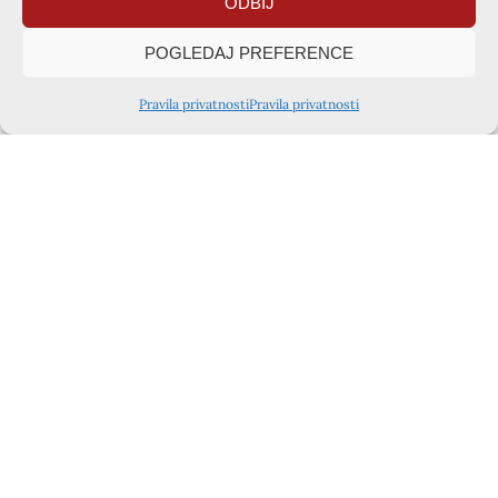
ODBIJ
Mogu doživjeti tri puta brodolom, a ne utopiti se.
POGLEDAJ PREFERENCE
Mogu biti u pogiblima od razbojnika, sunarodnjaka i
pogana
Pravila privatnosti
Pravila privatnosti
I opet nastaviti!
Možeš li i meni izmoliti hrabrost svjedočiti da i ja sve
mogu
U Onom koji me jača.
Pokazao si me način: Gradio si prijateljstvo, s Barnabom,
Markom s Timotejom
da otkriješ način kako se gradi Kraljevstvo Božje.
Stvarao si male zajednice i brinuo se za njih
Nisi patio da vidiš mase.