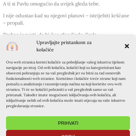
A ti si Pavlu omogućio da uvijek gleda tebe.
I nije odustao kad su njegovi planovi – istrijebiti kršćane
– propali.
Trebao je pasti, da bi čuo glas: Savle, Savle.
Upravljajte pristankom za
Trebao je oslijepiti da bi mogao gledati ljude Božjim
kolačiće
očima.
Ova web stranica koristi kolačiće za poboljšanje vašeg iskustva tijekom
Otada sav je život posvetio čovjeku, on velik – malom
navigacije po istoj. Od ovih kolačića, kolačići koji su kategorizirani kao
čovjeku
obavezni pohranjuju se na vaš preglednik jer su bitni za rad osnovnih
funkcionalnosti web stranice. Koristimo i kolačiće treće strane koji nam
pomažu u analiziranju i razumijevanju načina na koji koristite ovu web
Ne bi li barem neke spasio.
stranicu. Ti će se kolačići pohraniti u vaš preglednik samo uz vaš
pristanak. Također imate mogućnost isključivanja ovih kolačića, ali
Mogao je oskudijevati, mogao je obilovati
isključivanje nekih od ovih kolačića može imati utjecaja na vaše iskustvo
pregledavanja stranice.
Dapače reče: Sve mogu u onome koji me jača ( Fil 4,12)
Mogu biti šiban – a ne odustati,
PRIHVATI
Mogu biti kamenovan, a je razočarati se.