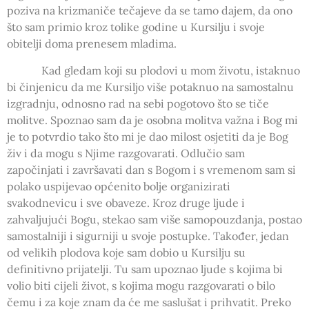
poziva na krizmaniče tečajeve da se tamo dajem, da ono
što sam primio kroz tolike godine u Kursilju i svoje
obitelji doma prenesem mladima.
Kad gledam koji su plodovi u mom životu, istaknuo
bi činjenicu da me Kursiljo više potaknuo na samostalnu
izgradnju, odnosno rad na sebi pogotovo što se tiče
molitve. Spoznao sam da je osobna molitva važna i Bog mi
je to potvrdio tako što mi je dao milost osjetiti da je Bog
živ i da mogu s Njime razgovarati. Odlučio sam
započinjati i završavati dan s Bogom i s vremenom sam si
polako uspijevao općenito bolje organizirati
svakodnevicu i sve obaveze. Kroz druge ljude i
zahvaljujući Bogu, stekao sam više samopouzdanja, postao
samostalniji i sigurniji u svoje postupke. Također, jedan
od velikih plodova koje sam dobio u Kursilju su
definitivno prijatelji. Tu sam upoznao ljude s kojima bi
volio biti cijeli život, s kojima mogu razgovarati o bilo
čemu i za koje znam da će me saslušat i prihvatit. Preko