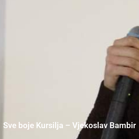
Sve boje Kursilja – Vjekoslav Bambir