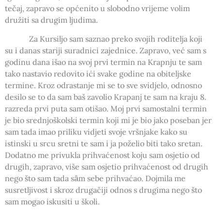
tečaj, zapravo se općenito u slobodno vrijeme volim
družiti sa drugim ljudima.
Za Kursiljo sam saznao preko svojih roditelja koji
su i danas stariji suradnici zajednice. Zapravo, već sam s
godinu dana išao na svoj prvi termin na Krapnju te sam
tako nastavio redovito ići svake godine na obiteljske
termine. Kroz odrastanje mi se to sve svidjelo, odnosno
desilo se to da sam baš zavolio Krapanj te sam na kraju 8.
razreda prvi puta sam otišao. Moj prvi samostalni termin
je bio srednjoškolski termin koji mi je bio jako poseban jer
sam tada imao priliku vidjeti svoje vršnjake kako su
istinski u srcu sretni te sam i ja poželio biti tako sretan.
Dodatno me privukla prihvaćenost koju sam osjetio od
drugih, zapravo, više sam osjetio prihvaćenost od drugih
nego što sam tada sȃm sebe prihvaćao. Dojmila me
susretljivost i skroz drugačiji odnos s drugima nego što
sam mogao iskusiti u školi.