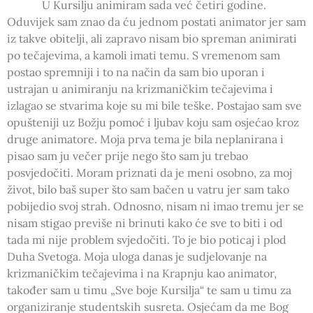
U Kursilju animiram sada već četiri godine.
Oduvijek sam znao da ću jednom postati animator jer sam
iz takve obitelji, ali zapravo nisam bio spreman animirati
po tečajevima, a kamoli imati temu. S vremenom sam
postao spremniji i to na način da sam bio uporan i
ustrajan u animiranju na krizmaničkim tečajevima i
izlagao se stvarima koje su mi bile teške. Postajao sam sve
opušteniji uz Božju pomoć i ljubav koju sam osjećao kroz
druge animatore. Moja prva tema je bila neplanirana i
pisao sam ju večer prije nego što sam ju trebao
posvjedočiti. Moram priznati da je meni osobno, za moj
život, bilo baš super što sam bačen u vatru jer sam tako
pobijedio svoj strah. Odnosno, nisam ni imao tremu jer se
nisam stigao previše ni brinuti kako će sve to biti i od
tada mi nije problem svjedočiti. To je bio poticaj i plod
Duha Svetoga. Moja uloga danas je sudjelovanje na
krizmaničkim tečajevima i na Krapnju kao animator,
također sam u timu „Sve boje Kursilja“ te sam u timu za
organiziranje studentskih susreta. Osjećam da me Bog