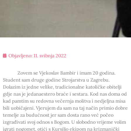
Objavljeno:
11. svibnja 2022
Zovem se Vjekoslav Bambir i imam 20 godina.
Student sam druge godine Strojarstva u Zagrebu.
Dolazim iz jedne velike, tradicionalne katoličke obitelji
gdje nas je jedanaestero braće i sestara. Kod nas doma od
kad pamtim su redovna večernja molitva i nedjeljna misa
bili uobičajeni. Vjerujem da sam na taj način primio dobre
temelje za budućnost jer sam dosta rano već počeo
izgrađivati svoj odnos s Bogom. U slobodno vrijeme volim
igrati nogomet, otići s Kursiljo ekipom na krizmanički