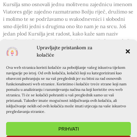
Kursilja smo osnovali jednu molitvenu zajednicu imenom
Viatores gdje zajedno razmatramo Božju riječ, družimo se
i molimo te se podržavamo u svakodnevnici i slobodni
smo dijeliti jedni s drugima ono što nam je na srcu. Još
jedan plod Kursilja jest radost, kako kaže sam naziv
Kursilja – Mali tečaj radosnog kršćanstva. Sad znam da što
Upravljajte pristankom za
god se dogodi u životu, uvijek se mogu vratiti Bogu i sve
kolačiće
će na kraju dobro završiti. To je to – vjera i pouzdanje u
Boga.
Ova web stranica koristi kolačiće za poboljšanje vašeg iskustva tijekom
navigacije po istoj. Od ovih kolačića, kolačići koji su kategorizirani kao
My name is Vjekoslav Bambir, and I am 20 years
obavezni pohranjuju se na vaš preglednik jer su bitni za rad osnovnih
funkcionalnosti web stranice. Koristimo i kolačiće treće strane koji nam
old. I am a second-year student of Mechanical
pomažu u analiziranju i razumijevanju načina na koji koristite ovu web
Engineering in Zagreb. I come from a large, traditional
stranicu. Ti će se kolačići pohraniti u vaš preglednik samo uz vaš
Catholic family where there are eleven of us brothers and
pristanak. Također imate mogućnost isključivanja ovih kolačića, ali
isključivanje nekih od ovih kolačića može imati utjecaja na vaše iskustvo
sisters. At our home, since I can remember, regular
pregledavanja stranice.
evening prayer and Sunday Mass was common. I believe
that in this way I received a good foundation for the
PRIHVATI
future because I started building my relationship with