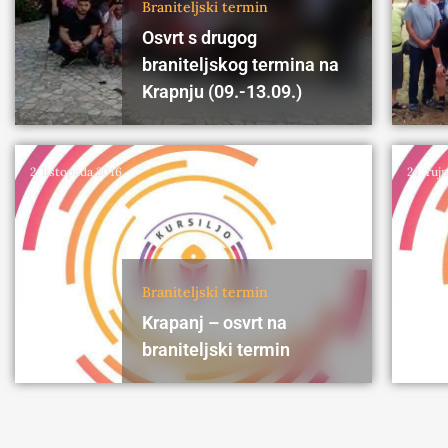
Braniteljski termin
Osvrt s drugog
braniteljskog termina na
Krapnju (09.-13.09.)
2. listopada 2016.
24. ruj
Braniteljski termin
Krapanj – osvrt na
braniteljski termin