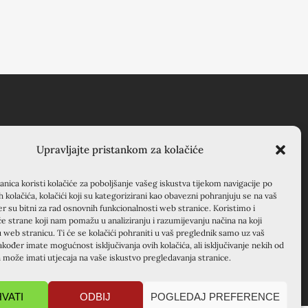
RSILJO KRAPANJ
Upravljajte pristankom za kolačiće
APANJ, kuća EMAUS
nica koristi kolačiće za poboljšanje vašeg iskustva tijekom navigacije po
anjevački samostan), 22000
ih kolačića, kolačići koji su kategorizirani kao obavezni pohranjuju se na vaš
enik, Hrvatska
er su bitni za rad osnovnih funkcionalnosti web stranice. Koristimo i
5 22 351 830
će strane koji nam pomažu u analiziranju i razumijevanju načina na koji
u web stranicu. Ti će se kolačići pohraniti u vaš preglednik samo uz vaš
akođer imate mogućnost isključivanja ovih kolačića, ali isključivanje nekih od
a može imati utjecaja na vaše iskustvo pregledavanja stranice.
HVATI
ODBIJ
POGLEDAJ PREFERENCE