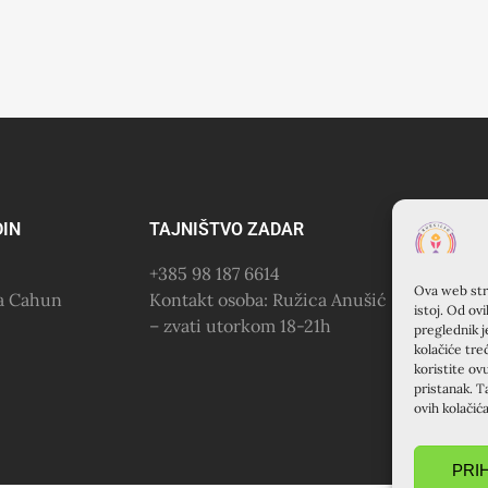
DIN
TAJNIŠTVO ZADAR
KU
+385 98 187 6614
KR
Ova web stra
na Cahun
Kontakt osoba: Ružica Anušić
(Fr
istoj. Od ov
– zvati utorkom 18-21h
Šib
preglednik j
+38
kolačiće tre
koristite ov
pristanak. T
ovih kolačić
PRI