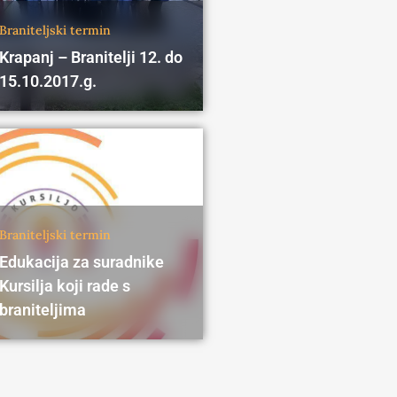
Braniteljski termin
Krapanj – Branitelji 12. do
15.10.2017.g.
Braniteljski termin
Edukacija za suradnike
Kursilja koji rade s
braniteljima