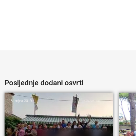
Posljednje dodani osvrti
18. rujna 2019.
26. lipn