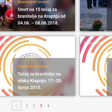
Braniteljski termin
Osvrt na 15 tečaj za
branitelje na Krapnju od
04.06. – 08.06.2018.
na 2015.
4. lipnja 2015.
Braniteljski termin
Tečaj za branitelje na
otoku Krapnju: 17.-20.
lipnja 2015.
1
2
3
4