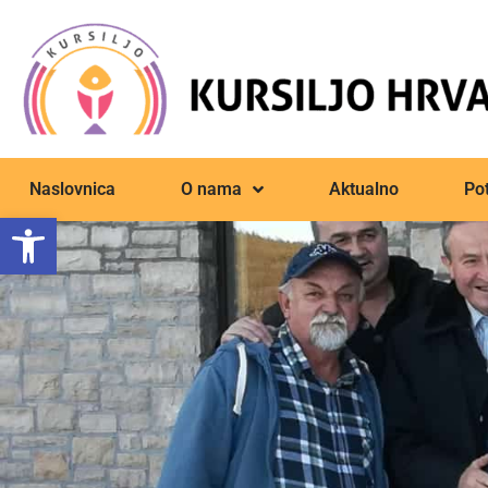
Naslovnica
O nama
Aktualno
Pot
Open toolbar