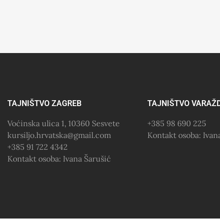
TAJNIŠTVO ZAGREB
TAJNIŠTVO VARAŽ
Voćinska ulica 1, 10360 Sesvete
+385 98 690 225
kursiljo.hrvatska@gmail.com
Kontakt osoba: Iva
+385 91 722 4342
Kontakt osoba: Ivana Šarušić