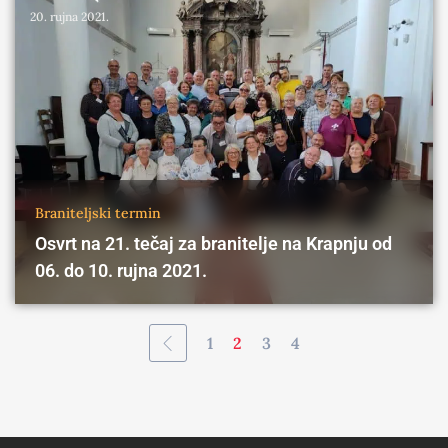
20. rujna 2021.
Braniteljski termin
Osvrt na 21. tečaj za branitelje na Krapnju od
06. do 10. rujna 2021.
1
2
3
4