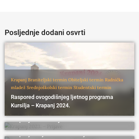
Posljednje dodani osvrti
15. veljače 2024.
Krapanj
Braniteljski termin
Obiteljski termin
Radnička
mladež
Srednjoškolski termin
Studentski termin
Raspored ovogodišnjeg ljetnog programa
Krapanj
Braniteljski termin
Obiteljski termin
Radnička
Kursilja – Krapanj 2024.
mladež
Srednjoškolski termin
Studentski termin
Krapanj
Braniteljski termin
Obiteljski termin
Radnička
Krapanj 2023. – Prijave
mladež
Srednjoškolski termin
Studentski termin
13. travnja 2023.
Krapanj – najava termina za ljeto 2023.
Braniteljski termin