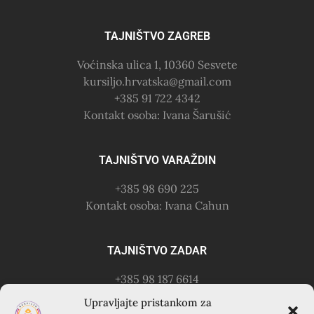
TAJNIŠTVO ZAGREB
Voćinska ulica 1, 10360 Sesvete
kursiljo.hrvatska@gmail.com
+385 91 722 4342
Kontakt osoba: Ivana Šarušić
TAJNIŠTVO VARAŽDIN
+385 98 690 225
Kontakt osoba: Ivana Cahun
TAJNIŠTVO ZADAR
+385 98 187 6614
Kontakt osoba: Ružica Anušić
Upravljajte pristankom za
– zvati utorkom 18-21h