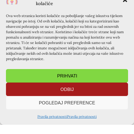
kolačiće
27.08. – 02.09.2023. – 6. OBITELJSKI TERMIN
03.09. – 08.09.2023. – TERMIN ZA SURADNIKE,
Ova web stranica koristi kolačiće za poboljšanje vašeg iskustva tijekom
MOLITELJE I UMIROVLJENIKE
(prijave na
navigacije po istoj. Od ovih kolačića, kolačići koji su kategorizirani kao
obavezni pohranjuju se na vaš preglednik jer su bitni za rad osnovnih
kursiljo.hrvatska@gmail.com ili na 091 722 4342)
funkcionalnosti web stranice. Koristimo i kolačiće treće strane koji nam
18.09. – 25.09.2023. – TERMIN ZA STUDENTE I MLADE
pomažu u analiziranju i razumijevanju načina na koji koristite ovu web
Prijave za one koji dolaze prvi put počinju 15.04.2023.
stranicu. Ti će se kolačići pohraniti u vaš preglednik samo uz vaš
pristanak. Također imate mogućnost isključivanja ovih kolačića, ali
u 10 sati.
isključivanje nekih od ovih kolačića može imati utjecaja na vaše iskustvo
Prijave za one koji su bili manje od 3 puta na Krapnju
pregledavanja stranice.
biti će moguće od 22.04.2023. u 10 sati.
Ukoliko ostane slobodnih mjesta, 01.06.2023. otvoriti
PRIHVATI
ćemo prijave i za one koji su bili 3 i više puta na
Krapnju.
ODBIJ
U skladu s Općom uredbom (EU) 2016/679 (tzv. GDPR)
POGLEDAJ PREFERENCE
koja je na razini EU u primjeni od svibnja 2018.g., sve
prijave na ljetne termine na Krapnju odvijaju se preko
Pravila privatnosti
Pravila privatnosti
portala e-župe.