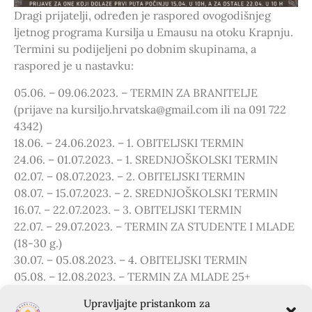
Dragi prijatelji, određen je raspored ovogodišnjeg
ljetnog programa Kursilja u Emausu na otoku Krapnju.
Termini su podijeljeni po dobnim skupinama, a
raspored je u nastavku:
05.06. – 09.06.2023. – TERMIN ZA BRANITELJE
(prijave na kursiljo.hrvatska@gmail.com ili na 091 722
4342)
18.06. – 24.06.2023. – 1. OBITELJSKI TERMIN
24.06. – 01.07.2023. – 1. SREDNJOŠKOLSKI TERMIN
02.07. – 08.07.2023. – 2. OBITELJSKI TERMIN
08.07. – 15.07.2023. – 2. SREDNJOŠKOLSKI TERMIN
16.07. – 22.07.2023. – 3. OBITELJSKI TERMIN
22.07. – 29.07.2023. – TERMIN ZA STUDENTE I MLADE
(18-30 g.)
30.07. – 05.08.2023. – 4. OBITELJSKI TERMIN
05.08. – 12.08.2023. – TERMIN ZA MLADE 25+
13.08. – 19.08.2023. – 5. OBITELJSKI TERMIN
Upravljajte pristankom za
19.08. – 26.08.2023. – 3. SREDNJOŠKOLSKI TERMIN