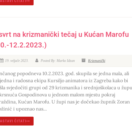
ASTAVI ČITATI
svrt na krizmanički tečaj u Kućan Marofu
10.-12.2.2023.)
19. veljače 2023.
Posted By: Marko Idzan
Krizmanički
nčanog popodneva 10.2.2023. god. skupila se jedna mala, ali
ijedna i radosna ekipa Kursiljo animatora iz Zagreba kako bi
išla svjedočiti grupi od 29 krizmanika i srednjoškolaca u žup
krsnuća Gospodinova u jednom malom mjestu pokraj
raždina, Kućan Marofu. U župi nas je dočekao župnik Zoran
ožinić i upoznao nas...
ASTAVI ČITATI