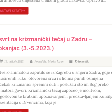
Gardinoveca smještena u blizini grada Čakovca. Upravo u...
ASTAVI ČITATI
svrt na krizmanički tečaj u Zadru –
okanjac (3.-5.2023.)
19. veljače 2023.
Posted By: Marko Idzan
Krizmanički
tvero animatora zaputilo se iz Zagrebu u smjeru Zadra, gdje 
 raširenih ruku, otovorena srca i s licima punih osmijeha
čekali krizmanici spremni čuti i poslušati što im Bog preko
imatora govori. Krizmanički tečaj započeo je molitvom,
agoslovom te kratkim upoznavanjem i predstavljanjem Kursilj
ezentacija o Drvencima, koja je...