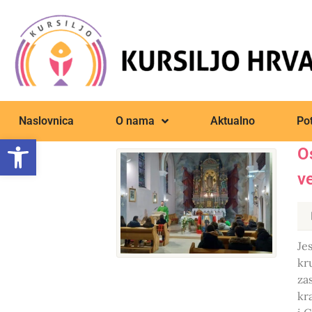
Naslovnica
O nama
Aktualno
Pot
Open toolbar
Os
v
Jes
kr
za
kr