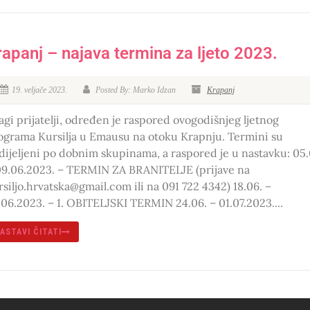
rapanj – najava termina za ljeto 2023.
19. veljače 2023.
Posted By: Marko Idzan
Krapanj
agi prijatelji, određen je raspored ovogodišnjeg ljetnog
ograma Kursilja u Emausu na otoku Krapnju. Termini su
dijeljeni po dobnim skupinama, a raspored je u nastavku: 05.
09.06.2023. – TERMIN ZA BRANITELJE (prijave na
rsiljo.hrvatska@gmail.com ili na 091 722 4342) 18.06. –
.06.2023. – 1. OBITELJSKI TERMIN 24.06. – 01.07.2023....
ASTAVI ČITATI