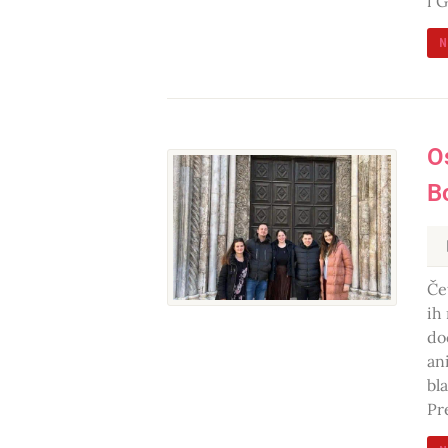
i 
N
O
B
Če
ih
do
an
bl
Pr