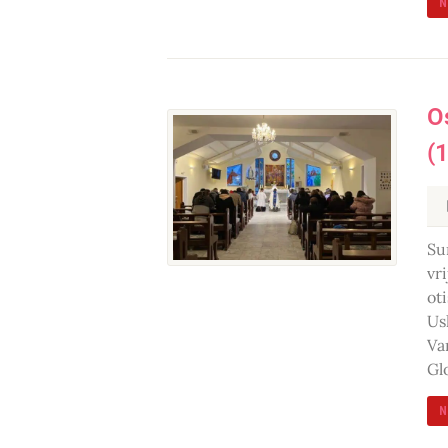
N
O
(
Su
vr
ot
Us
Va
Gl
N