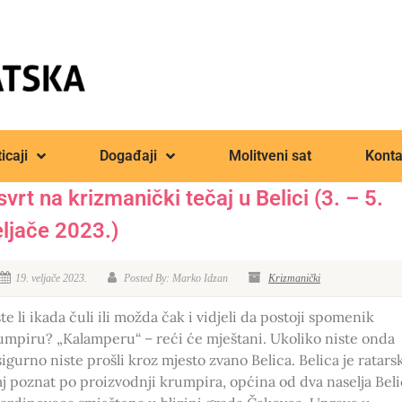
icaji
Događaji
Molitveni sat
Konta
vrt na krizmanički tečaj u Belici (3. – 5.
eljače 2023.)
19. veljače 2023.
Posted By: Marko Idzan
Krizmanički
te li ikada čuli ili možda čak i vidjeli da postoji spomenik
umpiru? „Kalamperu“ – reći će mještani. Ukoliko niste onda
sigurno niste prošli kroz mjesto zvano Belica. Belica je ratars
aj poznat po proizvodnji krumpira, općina od dva naselja Bel