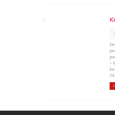
K
Dr
pr
po
– 
ku
24
N