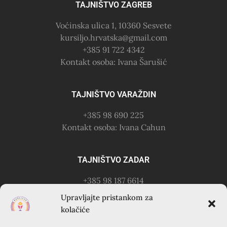
TAJNIŠTVO ZAGREB
Voćinska ulica 1, 10360 Sesvete
kursiljo.hrvatska@gmail.com
+385 91 722 4342
Kontakt osoba: Ivana Šarušić
TAJNIŠTVO VARAŽDIN
+385 98 690 225
Kontakt osoba: Ivana Cahun
TAJNIŠTVO ZADAR
+385 98 187 6614
Kontakt osoba: Ružica Anušić
Upravljajte pristankom za
– zvati utorkom 18-21h
kolačiće