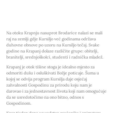
Na otoku Krapnju nasuprot Brodarice nalazi se mali
raj na zemlji gdje Kursiljo već godinama održava
duhovne obnove po uzoru na Kursiljo tečaj. Svake
godine na Krapanj dolaze različite grupe: obitelji,
branitelji, srednjoškolci, studenti i radnička mladež.
Krapanj je otok tišine stoga je idealno mjesto za
odmoriti dušu i osluškivati Božje poticaje. Šuma u
kojoj se odvija program Kursilja daje osjećaj
zahvalnosti Gospodinu za prirodu koju nam je
darovao i za jednostavnost života koji nam omogućuje
da se usredotočimo na ono bitno, odnos s
Gospodinom.
Kroz tjedan dana uz vodstvo svećenika i animatora,