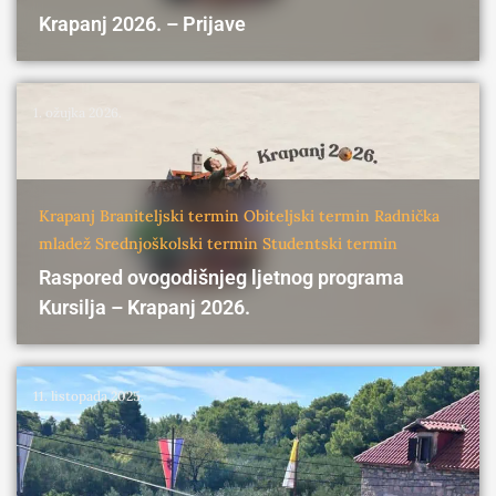
Krapanj 2026. – Prijave
1. ožujka 2026.
Krapanj
Braniteljski termin
Obiteljski termin
Radnička
mladež
Srednjoškolski termin
Studentski termin
Raspored ovogodišnjeg ljetnog programa
Kursilja – Krapanj 2026.
11. listopada 2025.