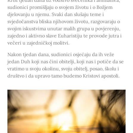
sudionici promišljaju o svojem životu i o Božjem
djelovanju u njemu. Svaki dan slušaju teme i
svjedočanstva bliska njihovom životu, razgovaraju o
svojim iskustvima unutar malih grupa u povjerenju,
zajedno i aktivno slave Euharistiju te provode jutra i
večeri u zajedničkoj molitvi.
Nakon tjedan dana, sudionici osjećaju da ih veže
jedan Duh koji nas čini obitelji, koji nas i potiče da se
vratimo u svoju okolinu, svoju obitelj, posao, školu i
društvo i da upravo tamo budemo Kristovi apostoli.