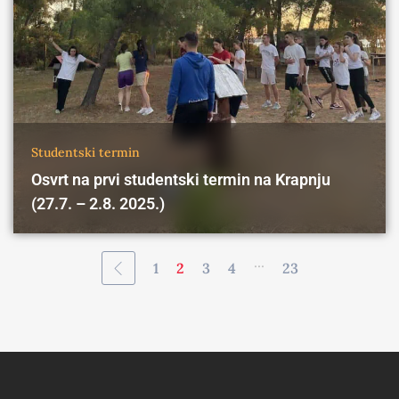
Studentski termin
Osvrt na prvi studentski termin na Krapnju
(27.7. – 2.8. 2025.)
...
1
2
3
4
23