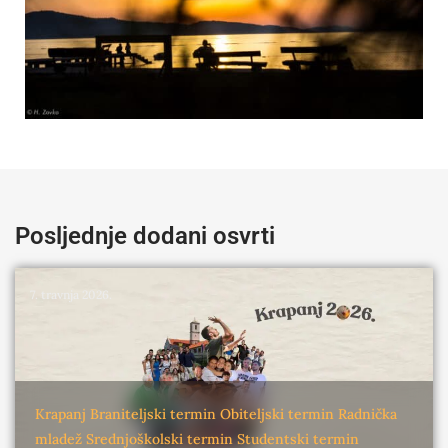
Posljednje dodani osvrti
7. travnja 2026.
Krapanj
Braniteljski termin
Obiteljski termin
Radnička
mladež
Srednjoškolski termin
Studentski termin