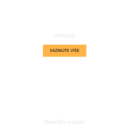
Obiteljski
SAZNAJTE VIŠE
Radnička mladež