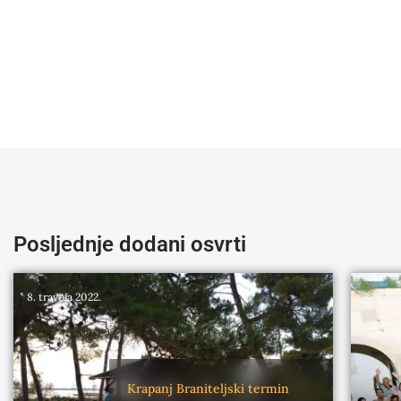
Posljednje dodani osvrti
8. travnja 2022.
25. kol
Krapanj
Braniteljski termin