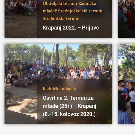
Obiteljski termin
Radnička
mladež
Srednjoškolski termin
Studentski termin
Krapanj 2022. – Prijave
11. rujna 2020.
17. rujn
Radnička mladež
Osvrt na 2. Termin za
mlade (25+) – Krapanj
(8.-15. kolovoz 2020.)