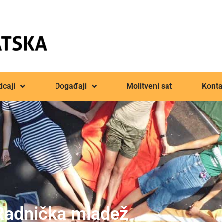
icaji
Događaji
Molitveni sat
Konta
Radnička mladež