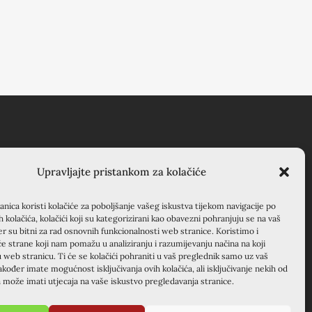
RSILJO KRAPANJ
Upravljajte pristankom za kolačiće
APANJ, kuća EMAUS
nica koristi kolačiće za poboljšanje vašeg iskustva tijekom navigacije po
anjevački samostan), 22000
ih kolačića, kolačići koji su kategorizirani kao obavezni pohranjuju se na vaš
enik, Hrvatska
er su bitni za rad osnovnih funkcionalnosti web stranice. Koristimo i
će strane koji nam pomažu u analiziranju i razumijevanju načina na koji
5 22 351 830
u web stranicu. Ti će se kolačići pohraniti u vaš preglednik samo uz vaš
akođer imate mogućnost isključivanja ovih kolačića, ali isključivanje nekih od
a može imati utjecaja na vaše iskustvo pregledavanja stranice.