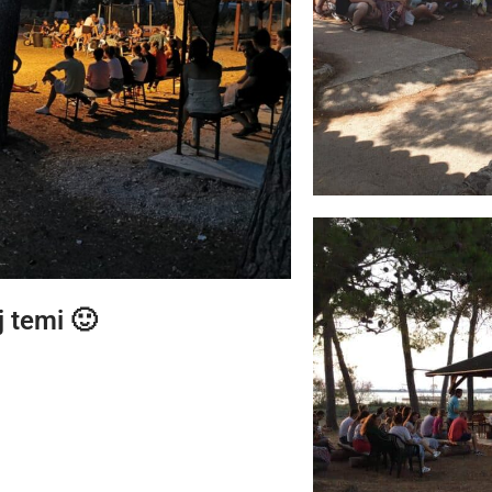
j temi 🙂