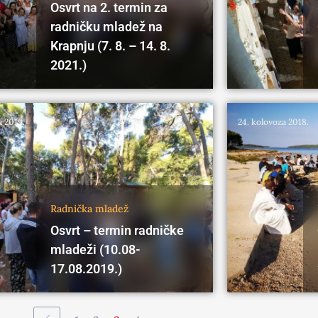
Osvrt na 2. termin za
radničku mladež na
Krapnju (7. 8. – 14. 8.
2021.)
a 2019.
24. kolovoza 2018.
Radnička mladež
Osvrt – termin radničke
mladeži (10.08-
17.08.2019.)