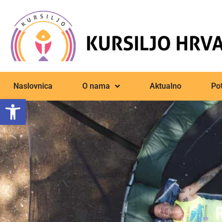
Naslovnica
O nama
Aktualno
Pot
Open toolbar