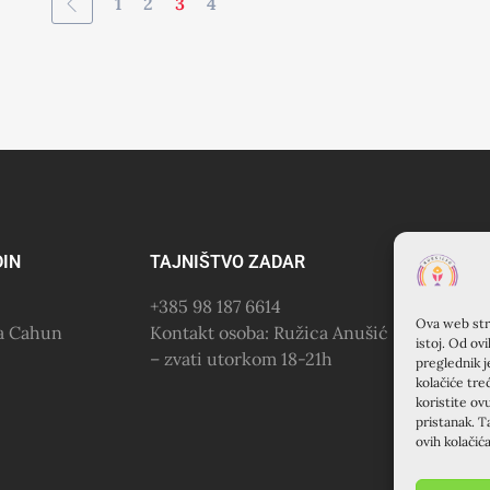
1
2
3
4
DIN
TAJNIŠTVO ZADAR
KU
+385 98 187 6614
KR
Ova web stra
na Cahun
Kontakt osoba: Ružica Anušić
(Fr
istoj. Od ov
– zvati utorkom 18-21h
Šib
preglednik j
kolačiće tre
+38
koristite ov
pristanak. T
ovih kolačić