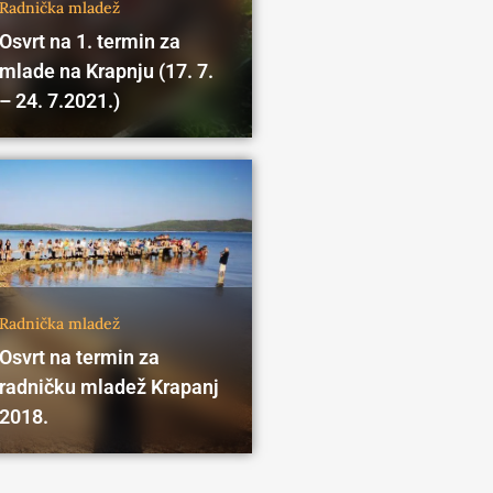
Radnička mladež
Osvrt na 1. termin za
mlade na Krapnju (17. 7.
– 24. 7.2021.)
Radnička mladež
Osvrt na termin za
radničku mladež Krapanj
2018.