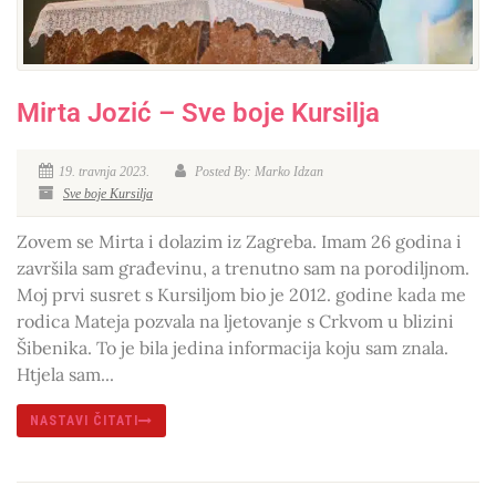
Mirta Jozić – Sve boje Kursilja
19. travnja 2023.
Posted By: Marko Idzan
Sve boje Kursilja
Zovem se Mirta i dolazim iz Zagreba. Imam 26 godina i
završila sam građevinu, a trenutno sam na porodiljnom.
Moj prvi susret s Kursiljom bio je 2012. godine kada me
rodica Mateja pozvala na ljetovanje s Crkvom u blizini
Šibenika. To je bila jedina informacija koju sam znala.
Htjela sam...
NASTAVI ČITATI