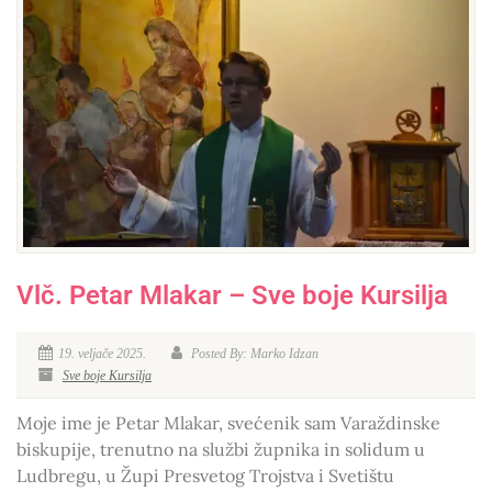
Vlč. Petar Mlakar – Sve boje Kursilja
19. veljače 2025.
Posted By: Marko Idzan
Sve boje Kursilja
Moje ime je Petar Mlakar, svećenik sam Varaždinske
biskupije, trenutno na službi župnika in solidum u
Ludbregu, u Župi Presvetog Trojstva i Svetištu