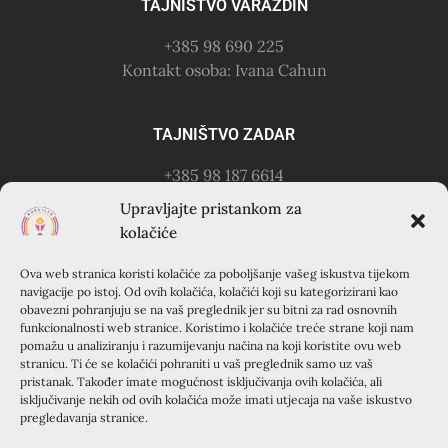
TAJNIŠTVO VARAŽDIN
+385 98 690 225
Kontakt osoba: Ivana Cahun
TAJNIŠTVO ZADAR
+385 98 187 6614
Kontakt osoba: Ružica Anušić
Upravljajte pristankom za
– zvati utorkom 18-21h
kolačiće
Ova web stranica koristi kolačiće za poboljšanje vašeg iskustva tijekom
KURSILJO KRAPANJ
navigacije po istoj. Od ovih kolačića, kolačići koji su kategorizirani kao
obavezni pohranjuju se na vaš preglednik jer su bitni za rad osnovnih
KRAPANJ, kuća EMAUS (Franjevački samostan), 22000
funkcionalnosti web stranice. Koristimo i kolačiće treće strane koji nam
pomažu u analiziranju i razumijevanju načina na koji koristite ovu web
Šibenik, Hrvatska
stranicu. Ti će se kolačići pohraniti u vaš preglednik samo uz vaš
+385 22 351 830
pristanak. Također imate mogućnost isključivanja ovih kolačića, ali
isključivanje nekih od ovih kolačića može imati utjecaja na vaše iskustvo
pregledavanja stranice.