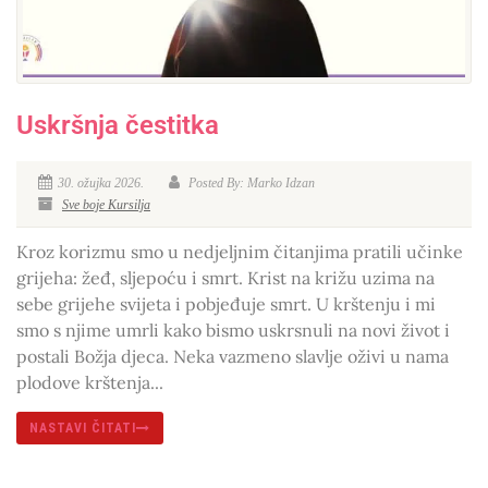
Uskršnja čestitka
30. ožujka 2026.
Posted By: Marko Idzan
Sve boje Kursilja
Kroz korizmu smo u nedjeljnim čitanjima pratili učinke
grijeha: žeđ, sljepoću i smrt. Krist na križu uzima na
sebe grijehe svijeta i pobjeđuje smrt. U krštenju i mi
smo s njime umrli kako bismo uskrsnuli na novi život i
postali Božja djeca. Neka vazmeno slavlje oživi u nama
plodove krštenja...
NASTAVI ČITATI