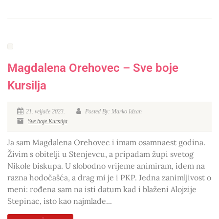
Magdalena Orehovec – Sve boje
Kursilja
21. veljače 2023.
Posted By: Marko Idzan
Sve boje Kursilja
Ja sam Magdalena Orehovec i imam osamnaest godina.
Živim s obitelji u Stenjevcu, a pripadam župi svetog
Nikole biskupa. U slobodno vrijeme animiram, idem na
razna hodočašća, a drag mi je i PKP. Jedna zanimljivost o
meni: rođena sam na isti datum kad i blaženi Alojzije
Stepinac, isto kao najmlađe...