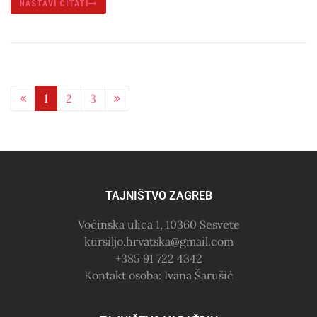
NASTAVI ČITATI
1
2
3
TAJNIŠTVO ZAGREB
Voćinska ulica 1, 10360 Sesvete
kursiljo.hrvatska@gmail.com
+385 91 722 4342
Kontakt osoba: Ivana Šarušić