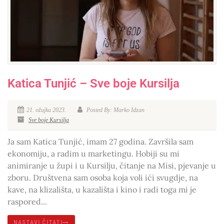
Katica Tunjić – Sve boje Kursilja
21. ožujka 2023.
Posted By: Marko Idzan
Sve boje Kursilja
Ja sam Katica Tunjić, imam 27 godina. Završila sam
ekonomiju, a radim u marketingu. Hobiji su mi
animiranje u župi i u Kursilju, čitanje na Misi, pjevanje u
zboru. Društvena sam osoba koja voli ići svugdje, na
kave, na klizališta, u kazališta i kino i radi toga mi je
raspored...
NASTAVI ČITATI