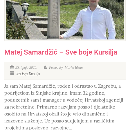
Matej Samardžić – Sve boje Kursilja
25. lipnja 2025.
Posted By: Marko Idzan
Sve boje Kursilja
Ja sam Matej Samardžić, rođen i odrastao u Zagrebu, a
podrijetlom iz Sinjske krajine. Imam 32 godine,
poduzetnik sam i manager u vodećoj Hrvatskoj agenciji
za nekretnine. Primarno razvijam posao i djelatnike
osobito na Hrvatskoj obali što je vrlo dinamično i
izazovno služenje. Uz posao sudjelujem u različitim
projektima poslovno-razvojne...