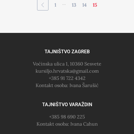
...
1
13
14
15
TAJNIŠTVO ZAGREB
Voćinska ulica 1, 10360 Sesvete
kursiljo.hrvatska@gmail.com
+385 91 722 4342
Kontakt osoba: Ivana Šarušić
TAJNIŠTVO VARAŽDIN
+385 98 690 225
Kontakt osoba: Ivana Cahun