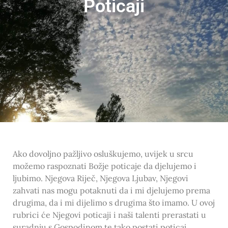
Poticaji
Ako dovoljno pažljivo osluškujemo, uvijek u srcu
možemo raspoznati Božje poticaje da djelujemo i
ljubimo. Njegova Riječ, Njegova Ljubav, Njegovi
zahvati nas mogu potaknuti da i mi djelujemo prema
drugima, da i mi dijelimo s drugima što imamo. U ovoj
rubrici će Njegovi poticaji i naši talenti prerastati u
suradnju s Gospodinom te tako postati poticaj