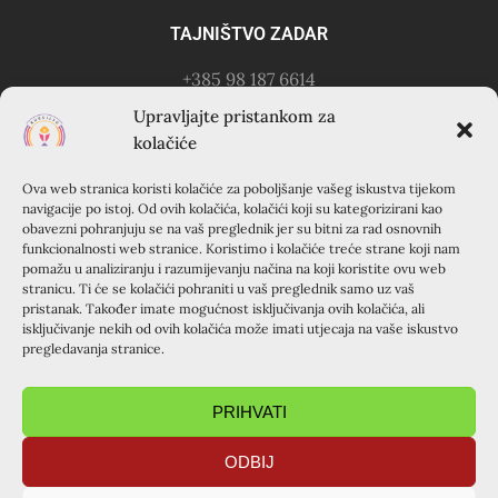
TAJNIŠTVO ZADAR
+385 98 187 6614
Kontakt osoba: Ružica Anušić
Upravljajte pristankom za
– zvati utorkom 18-21h
kolačiće
Ova web stranica koristi kolačiće za poboljšanje vašeg iskustva tijekom
KURSILJO KRAPANJ
navigacije po istoj. Od ovih kolačića, kolačići koji su kategorizirani kao
obavezni pohranjuju se na vaš preglednik jer su bitni za rad osnovnih
KRAPANJ, kuća EMAUS (Franjevački samostan), 22000
funkcionalnosti web stranice. Koristimo i kolačiće treće strane koji nam
pomažu u analiziranju i razumijevanju načina na koji koristite ovu web
Šibenik, Hrvatska
stranicu. Ti će se kolačići pohraniti u vaš preglednik samo uz vaš
+385 22 351 830
pristanak. Također imate mogućnost isključivanja ovih kolačića, ali
isključivanje nekih od ovih kolačića može imati utjecaja na vaše iskustvo
pregledavanja stranice.
PRIHVATI
ODBIJ