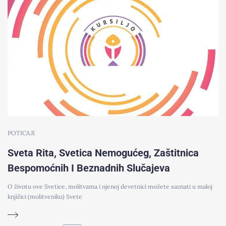
POTICAJI
Sveta Rita, Svetica Nemogućeg, Zaštitnica
Bespomoćnih I Beznadnih Slučajeva
O životu ove Svetice, molitvama i njenoj devetnici možete saznati u maloj
knjižici (molitveniku) Svete