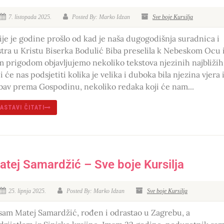
7. listopada 2025.
Posted By: Marko Idzan
Sve boje Kursilja
ije je godine prošlo od kad je naša dugogodišnja suradnica i
stra u Kristu Biserka Bodulić Biba preselila k Nebeskom Ocu 
m prigodom objavljujemo nekoliko tekstova njezinih najbližih
i će nas podsjetiti kolika je velika i duboka bila njezina vjera 
ubav prema Gospodinu, nekoliko redaka koji će nam...
ASTAVI ČITATI
atej Samardžić – Sve boje Kursilja
25. lipnja 2025.
Posted By: Marko Idzan
Sve boje Kursilja
 sam Matej Samardžić, rođen i odrastao u Zagrebu, a