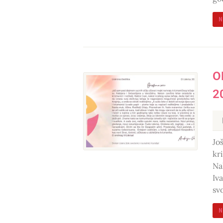
N
O
2
Jo
kr
Na
Iv
sv
N