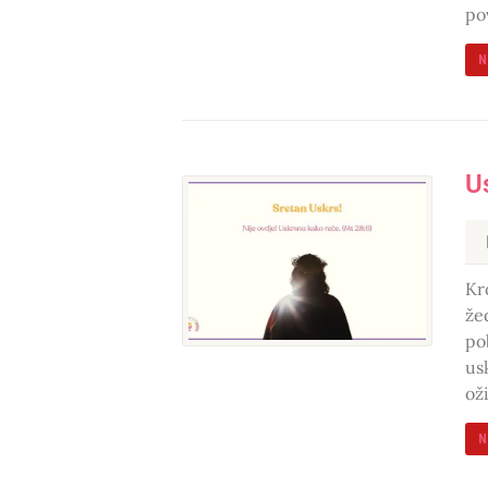
pov
N
U
Kr
že
po
us
ož
N