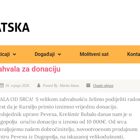
icaji
Događaji
Molitveni sat
Konta
ahvala za donaciju
16. srpnja 2026.
Posted By: Marko Idzan
Ostale objave
ALA OD SRCA! S velikom zahvalnošću želimo podijeliti rado
jest da je Kursiljo primio iznimno vrijednu donaciju.
edsjednik uprave Pevexa, Krešimir Bubalo danas nam je u
gopolju uručio donaciju u iznosu od 10 000€. Od srca
hvaljujemo našem dobročinitelju, novootvoenom prodajnom
ntru Pevexu iz Dugopolja, na iskazanoj velikodušnosti,