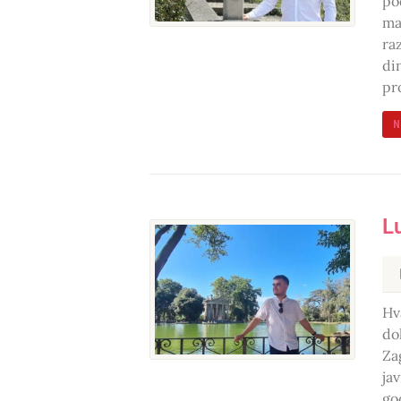
po
ma
ra
di
pr
N
L
Hv
do
Za
ja
go