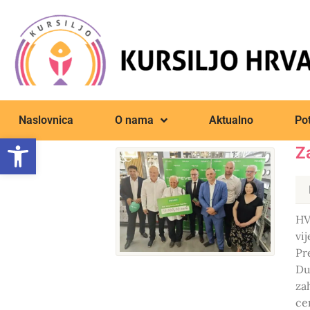
Naslovnica
O nama
Aktualno
Pot
Open toolbar
Z
HV
vi
Pr
Du
za
ce