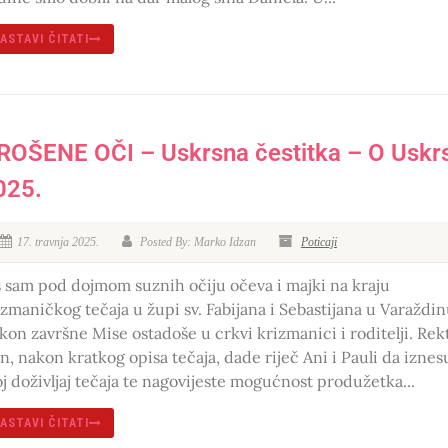
ASTAVI ČITATI
ROŠENE OČI – Uskrsna čestitka – O Uskr
025.
17. travnja 2025.
Posted By: Marko Idzan
Poticaji
š sam pod dojmom suznih očiju očeva i majki na kraju
izmaničkog tečaja u župi sv. Fabijana i Sebastijana u Varaždin
kon završne Mise ostadoše u crkvi krizmanici i roditelji. Rek
an, nakon kratkog opisa tečaja, dade riječ Ani i Pauli da iznes
oj doživljaj tečaja te nagovijeste mogućnost produžetka...
ASTAVI ČITATI