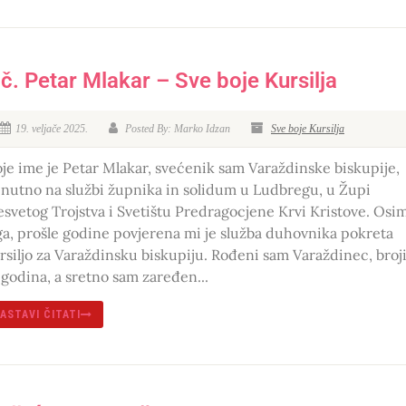
lč. Petar Mlakar – Sve boje Kursilja
19. veljače 2025.
Posted By: Marko Idzan
Sve boje Kursilja
je ime je Petar Mlakar, svećenik sam Varaždinske biskupije,
enutno na službi župnika in solidum u Ludbregu, u Župi
esvetog Trojstva i Svetištu Predragocjene Krvi Kristove. Osi
ga, prošle godine povjerena mi je služba duhovnika pokreta
rsiljo za Varaždinsku biskupiju. Rođeni sam Varaždinec, broj
 godina, a sretno sam zaređen...
ASTAVI ČITATI