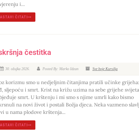
jerenju i...
ASTAVI ČITATI
skršnja čestitka
30. ožujka 2026.
Posted By: Marko Idzan
Sve boje Kursilja
oz korizmu smo u nedjeljnim čitanjima pratili učinke grijeha
đ, sljepoću i smrt. Krist na križu uzima na sebe grijehe svijeta
bjeđuje smrt. U krštenju i mi smo s njime umrli kako bismo
krsnuli na novi život i postali Božja djeca. Neka vazmeno slavl
ivi u nama plodove krštenja...
ASTAVI ČITATI