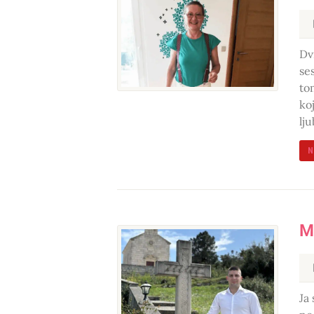
Dv
se
to
koj
lj
N
M
Ja