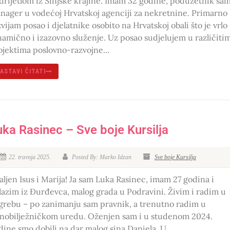
drijetlom iz Sinjske krajine. Imam 32 godine, poduzetnik sam
nager u vodećoj Hrvatskoj agenciji za nekretnine. Primarno
zvijam posao i djelatnike osobito na Hrvatskoj obali što je vrlo
namično i izazovno služenje. Uz posao sudjelujem u različiti
ojektima poslovno-razvojne...
ASTAVI ČITATI
uka Rasinec – Sve boje Kursilja
22. travnja 2025.
Posted By: Marko Idzan
Sve boje Kursilja
aljen Isus i Marija! Ja sam Luka Rasinec, imam 27 godina i
lazim iz Đurđevca, malog grada u Podravini. Živim i radim u
grebu – po zanimanju sam pravnik, a trenutno radim u
vnobilježničkom uredu. Oženjen sam i u studenom 2024.
dine smo dobili na dar malog sina Daniela. U...