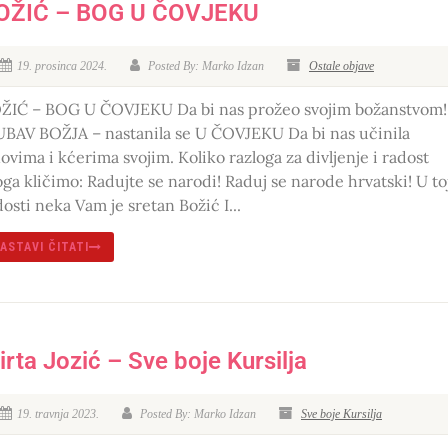
OŽIĆ – BOG U ČOVJEKU
19. prosinca 2024.
Posted By: Marko Idzan
Ostale objave
ŽIĆ – BOG U ČOVJEKU Da bi nas prožeo svojim božanstvom!
UBAV BOŽJA – nastanila se U ČOVJEKU Da bi nas učinila
novima i kćerima svojim. Koliko razloga za divljenje i radost
oga kličimo: Radujte se narodi! Raduj se narode hrvatski! U to
dosti neka Vam je sretan Božić I...
ASTAVI ČITATI
irta Jozić – Sve boje Kursilja
19. travnja 2023.
Posted By: Marko Idzan
Sve boje Kursilja