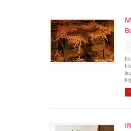
M
B
Bo
br
šo
koj
N
I