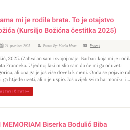
ama mi je rodila brata. To je otajstvo
ožića (Kursiljo Božićna čestitka 2025)
21. prosinca 2025.
Posted By: Marko Idzan
Poticaji
žić, 2025. (Zahvalan sam i svojoj majci Barbari koja mi je rodil
ata Franceka. U jednoj fazi mislio sam da će mi ga oduzeti
gorica, ali ona ga je još više dovela k meni. Onda se pojavio ra
i ga htjede uzeti, ali nije uspio. Još uvijek svira harmoniku i...
ASTAVI ČITATI
N MEMORIAM Biserka Bodulić Biba