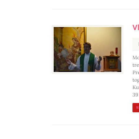
V
Mo
tr
Pr
to
Ku
39
N