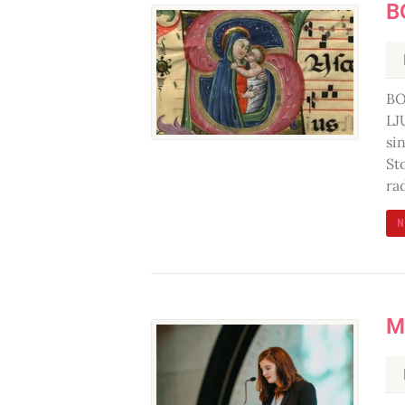
B
BO
LJ
si
St
ra
N
M