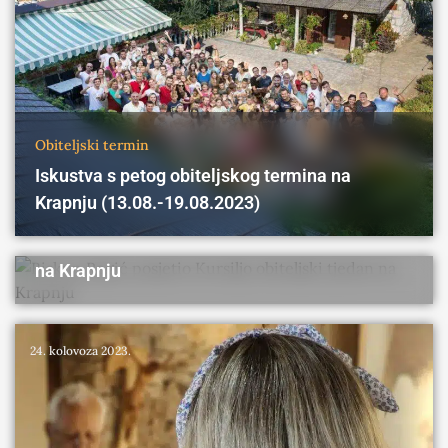
Obiteljski termin
Iskustva s petog obiteljskog termina na
Krapnju (13.08.-19.08.2023)
Obiteljski termin
Kursiljo u medijima
Biskup Rogić posjetio Kursiljo obiteljski tjedan
na Krapnju
3. rujna 2023.
24. kolovoza 2023.