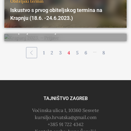
Obiteljski termin
Iskustvo s prvog obiteljskog termina na
Krapanj
Braniteljski termin
Obiteljski termin
Radnička
Krapnju (18.6. -24.6.2023.)
mladež
Srednjoškolski termin
Studentski termin
Krapanj 2023. – Prijave
13. travnja 2023.
...
1
2
3
4
5
6
8
TAJNIŠTVO ZAGREB
Voćinska ulica 1, 10360 Sesvete
kursiljo.hrvatska@gmail.com
+385 91 722 4342