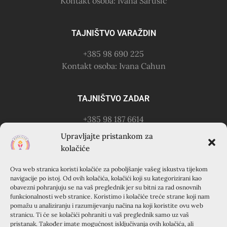
Kontakt osoba: Ivana Šarušić
TAJNIŠTVO VARAŽDIN
+385 98 690 225
Kontakt osoba: Ivana Cahun
TAJNIŠTVO ZADAR
+385 98 187 6614
Kontakt osoba: Ružica Anušić
Upravljajte pristankom za
– zvati utorkom 18-21h
kolačiće
Ova web stranica koristi kolačiće za poboljšanje vašeg iskustva tijekom
KURSILJO KRAPANJ
navigacije po istoj. Od ovih kolačića, kolačići koji su kategorizirani kao
obavezni pohranjuju se na vaš preglednik jer su bitni za rad osnovnih
KRAPANJ, kuća EMAUS (Franjevački samostan), 22000
funkcionalnosti web stranice. Koristimo i kolačiće treće strane koji nam
pomažu u analiziranju i razumijevanju načina na koji koristite ovu web
Šibenik, Hrvatska
stranicu. Ti će se kolačići pohraniti u vaš preglednik samo uz vaš
+385 22 351 830
pristanak. Također imate mogućnost isključivanja ovih kolačića, ali