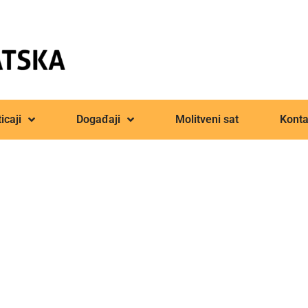
icaji
Događaji
Molitveni sat
Konta
Obiteljski