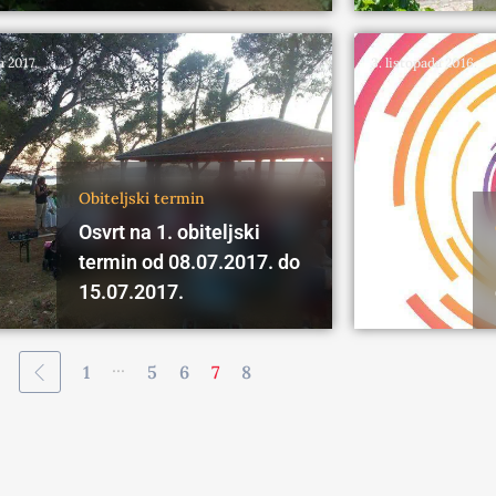
a 2017.
3. listopada 2016.
Obiteljski termin
Osvrt na 1. obiteljski
termin od 08.07.2017. do
15.07.2017.
...
1
5
6
7
8