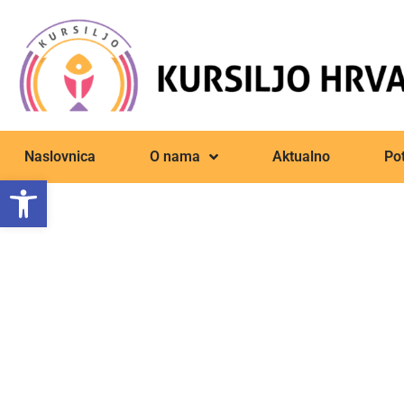
Naslovnica
O nama
Aktualno
Pot
Open toolbar