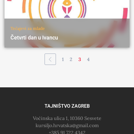
Tečajevi za mlade
Četvrti dan u Ivancu
1
2
3
4
TAJNIŠTVO ZAGREB
Voćinska ulica 1, 10360 Sesvete
kursiljo.hrvatska@gmail.com
+385 91 722 4342