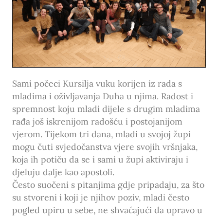
Sami počeci Kursilja vuku korijen iz rada s
mladima i oživljavanja Duha u njima. Radost i
spremnost koju mladi dijele s drugim mladima
rađa još iskrenijom radošću i postojanijom
vjerom. Tijekom tri dana, mladi u svojoj župi
mogu čuti svjedočanstva vjere svojih vršnjaka,
koja ih potiču da se i sami u župi aktiviraju i
djeluju dalje kao apostoli.
Često suočeni s pitanjima gdje pripadaju, za što
su stvoreni i koji je njihov poziv, mladi često
pogled upiru u sebe, ne shvaćajući da upravo u