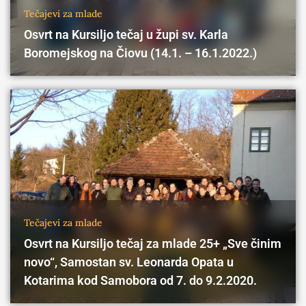
Tečajevi za mlade
Osvrt na Kursiljo tečaj u župi sv. Karla
Boromejskog na Čiovu (14.1. – 16.1.2022.)
27. veljače 2020.
Tečajevi za mlade
Osvrt na Kursiljo tečaj za mlade 25+ „Sve činim
novo“, Samostan sv. Leonarda Opata u
Kotarima kod Samobora od 7. do 9.2.2020.