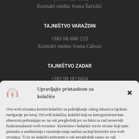
Kontakt osoba: Ivana Šarušić
TAJNIŠTVO VARAŽDIN
+385 98 690 225
Kontakt osoba: Ivana Cahun
TAJNIŠTVO ZADAR
+385 98 187 6614
Kontakt osoba: Ružica Anušić
Upravljajte pristankom za
– zvati utorkom 18-21h
kolačiće
Ova web stranica koristi kolačiće za poboljšanje vašeg iskustva tijekom
KURSILJO KRAPANJ
navigacije po istoj. Od ovih kolačića, kolačići koji su kategorizirani kao
obavezni pohranjuju se na vaš preglednik jer su bitni za rad osnovnih
KRAPANJ, kuća EMAUS (Franjevački samostan), 22000
funkcionalnosti web stranice. Koristimo i kolačiće treće strane koji nam
pomažu u analiziranju i razumijevanju načina na koji koristite ovu web
Šibenik, Hrvatska
stranicu. Ti će se kolačići pohraniti u vaš preglednik samo uz vaš