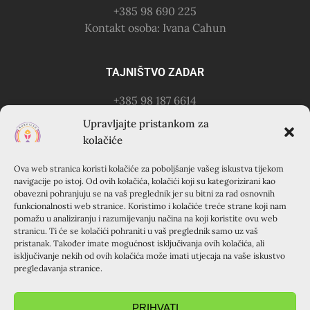
+385 98 690 225
Kontakt osoba: Ivana Cahun
TAJNIŠTVO ZADAR
+385 98 187 6614
Kontakt osoba: Ružica Anušić
Upravljajte pristankom za
– zvati utorkom 18-21h
kolačiće
Ova web stranica koristi kolačiće za poboljšanje vašeg iskustva tijekom
KURSILJO KRAPANJ
navigacije po istoj. Od ovih kolačića, kolačići koji su kategorizirani kao
obavezni pohranjuju se na vaš preglednik jer su bitni za rad osnovnih
KRAPANJ, kuća EMAUS (Franjevački samostan), 22000
funkcionalnosti web stranice. Koristimo i kolačiće treće strane koji nam
pomažu u analiziranju i razumijevanju načina na koji koristite ovu web
Šibenik, Hrvatska
stranicu. Ti će se kolačići pohraniti u vaš preglednik samo uz vaš
+385 22 351 830
pristanak. Također imate mogućnost isključivanja ovih kolačića, ali
isključivanje nekih od ovih kolačića može imati utjecaja na vaše iskustvo
pregledavanja stranice.
PRIHVATI