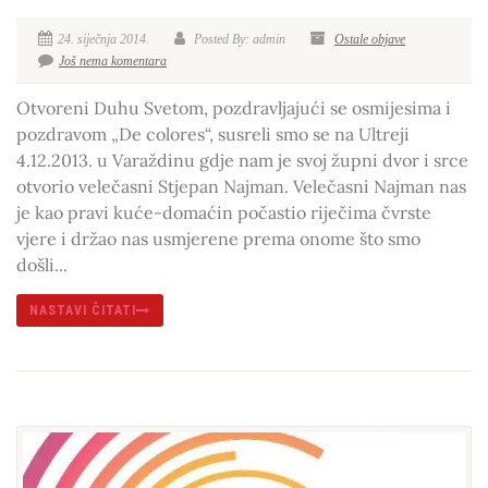
24. siječnja 2014.
Posted By: admin
Ostale objave
Još nema komentara
Otvoreni Duhu Svetom, pozdravljajući se osmijesima i
pozdravom „De colores“, susreli smo se na Ultreji
4.12.2013. u Varaždinu gdje nam je svoj župni dvor i srce
otvorio velečasni Stjepan Najman. Velečasni Najman nas
je kao pravi kuće-domaćin počastio riječima čvrste
vjere i držao nas usmjerene prema onome što smo
došli...
NASTAVI ČITATI