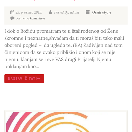
23. prosinca 2013.
Posted By: admin
Ostale objave
Još nema komentara
I dok o Božiću promatram te u štalirođenog od Žene,
skromne i neznatne,shvaćam da ti moraš biti tako malii
oboreni pogled – da ugleda te. (RA) Zadivljen nad tom
činjenicom da se ovako približio i onom koji se nije
njemu, klanjam se i sve VAS dragi Prijatelji Njemu
poklanjam kao...
NASTAVI ČITATI