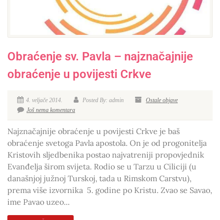
Obraćenje sv. Pavla – najznačajnije
obraćenje u povijesti Crkve
4. veljače 2014.
Posted By: admin
Ostale objave
Još nema komentara
Najznačajnije obraćenje u povijesti Crkve je baš
obraćenje svetoga Pavla apostola. On je od progonitelja
Kristovih sljedbenika postao najvatreniji propovjednik
Evanđelja širom svijeta. Rodio se u Tarzu u Ciliciji (u
današnjoj južnoj Turskoj, tada u Rimskom Carstvu),
prema više izvornika 5. godine po Kristu. Zvao se Savao,
ime Pavao uzeo...