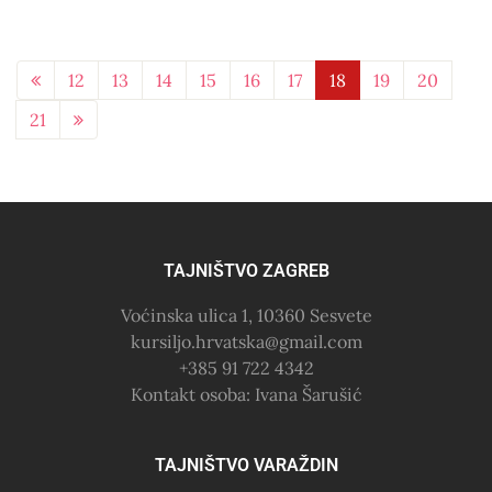
12
13
14
15
16
17
18
19
20
21
TAJNIŠTVO ZAGREB
Voćinska ulica 1, 10360 Sesvete
kursiljo.hrvatska@gmail.com
+385 91 722 4342
Kontakt osoba: Ivana Šarušić
TAJNIŠTVO VARAŽDIN