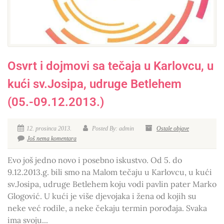
Osvrt i dojmovi sa tečaja u Karlovcu, u
kući sv.Josipa, udruge Betlehem
(05.-09.12.2013.)
12. prosinca 2013.
Posted By: admin
Ostale objave
Još nema komentara
Evo još jedno novo i posebno iskustvo. Od 5. do
9.12.2013.g. bili smo na Malom tečaju u Karlovcu, u kući
sv.Josipa, udruge Betlehem koju vodi pavlin pater Marko
Glogović. U kući je više djevojaka i žena od kojih su
neke već rodile, a neke čekaju termin porođaja. Svaka
ima svoju...