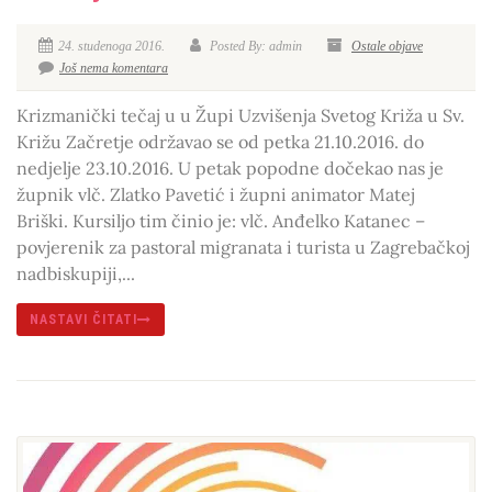
24. studenoga 2016.
Posted By: admin
Ostale objave
Još nema komentara
Krizmanički tečaj u u Župi Uzvišenja Svetog Križa u Sv.
Križu Začretje održavao se od petka 21.10.2016. do
nedjelje 23.10.2016. U petak popodne dočekao nas je
župnik vlč. Zlatko Pavetić i župni animator Matej
Briški. Kursiljo tim činio je: vlč. Anđelko Katanec –
povjerenik za pastoral migranata i turista u Zagrebačkoj
nadbiskupiji,...
NASTAVI ČITATI