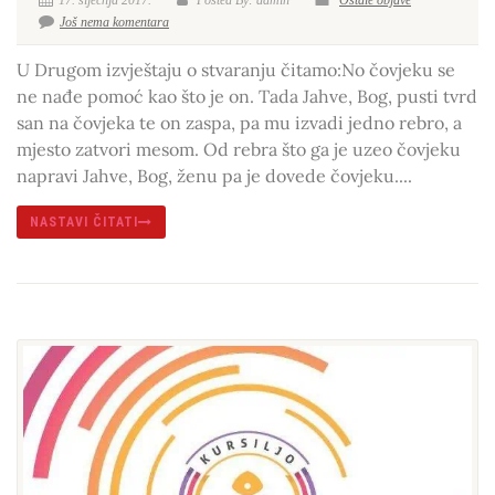
17. siječnja 2017.
Posted By: admin
Ostale objave
Još nema komentara
U Drugom izvještaju o stvaranju čitamo:No čovjeku se
ne nađe pomoć kao što je on. Tada Jahve, Bog, pusti tvrd
san na čovjeka te on zaspa, pa mu izvadi jedno rebro, a
mjesto zatvori mesom. Od rebra što ga je uzeo čovjeku
napravi Jahve, Bog, ženu pa je dovede čovjeku....
NASTAVI ČITATI