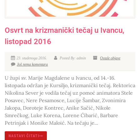
Osvrt na krizmanički tečaj u Ivancu,
listopad 2016
23. studenoga 2016.
Posted By: admin
Ostale objave
Još nema komentara
U župi sv. Marije Magdalene u Ivancu, od 14.-16.
listopada održan je Kursiljo, krizmanički tečaj. Rektorica
Nikolina Sever je vodila tečaj uz pomoć animatora Stele
Posavec, Nere Pesamosce, Lucije Šambar, Zvonimira
Jakopa, Doroteje Kontrec, Anike Sačić, Nikole
Smrečkog, Luke Korena, Lorene Ćibarić, Barbare
Petrinjak i Monike Maloić. Na tečaju je...
NASTAVI ČITATI