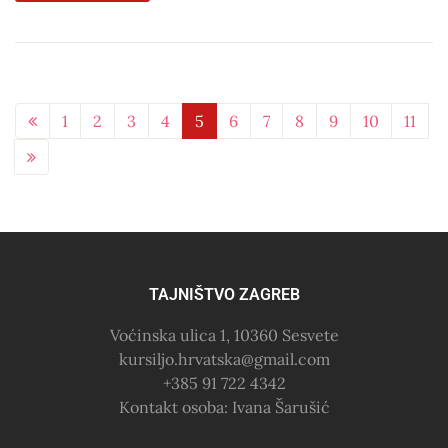
1
2
3
4
5
6
7
8
9
10
11
TAJNIŠTVO ZAGREB
Voćinska ulica 1, 10360 Sesvete
kursiljo.hrvatska@gmail.com
+385 91 722 4342
Kontakt osoba: Ivana Šarušić