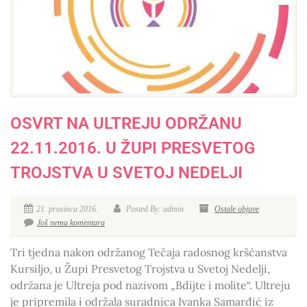
OSVRT NA ULTREJU ODRŽANU
22.11.2016. U ŽUPI PRESVETOG
TROJSTVA U SVETOJ NEDELJI
21. prosinca 2016.
Posted By: admin
Ostale objave
Još nema komentara
Tri tjedna nakon održanog Tečaja radosnog kršćanstva
Kursiljo, u Župi Presvetog Trojstva u Svetoj Nedelji,
održana je Ultreja pod nazivom „Bdijte i molite“. Ultreju
je pripremila i održala suradnica Ivanka Samarđić iz