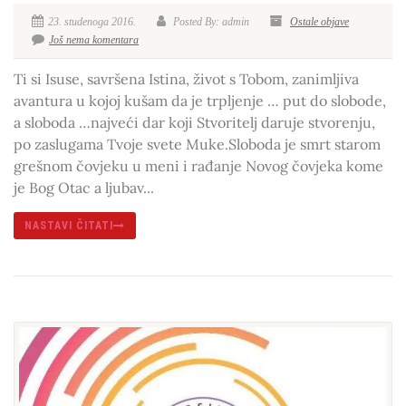
23. studenoga 2016.
Posted By: admin
Ostale objave
Još nema komentara
Ti si Isuse, savršena Istina, život s Tobom, zanimljiva
avantura u kojoj kušam da je trpljenje … put do slobode,
a sloboda …najveći dar koji Stvoritelj daruje stvorenju,
po zaslugama Tvoje svete Muke.Sloboda je smrt starom
grešnom čovjeku u meni i rađanje Novog čovjeka kome
je Bog Otac a ljubav...
NASTAVI ČITATI