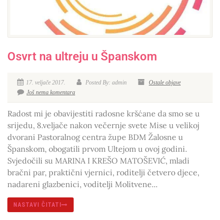
Osvrt na ultreju u Španskom
17. veljače 2017.
Posted By: admin
Ostale objave
Još nema komentara
Radost mi je obavijestiti radosne kršćane da smo se u
srijedu, 8.veljače nakon večernje svete Mise u velikoj
dvorani Pastoralnog centra župe BDM Žalosne u
Španskom, obogatili prvom Ultejom u ovoj godini.
Svjedočili su MARINA I KREŠO MATOŠEVIĆ, mladi
bračni par, praktični vjernici, roditelji četvero djece,
nadareni glazbenici, voditelji Molitvene...
NASTAVI ČITATI