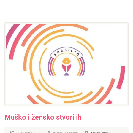
Muško i žensko stvori ih