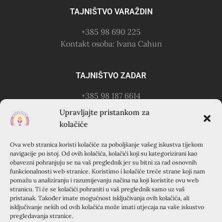
TAJNIŠTVO VARAŽDIN
+385 98 690 225
Kontakt osoba: Ivana Cahun
TAJNIŠTVO ZADAR
+385 98 187 6614
Kontakt osoba: Ružica Anušić
Upravljajte pristankom za
– zvati utorkom 18-21h
kolačiće
Ova web stranica koristi kolačiće za poboljšanje vašeg iskustva tijekom
KURSILJO KRAPANJ
navigacije po istoj. Od ovih kolačića, kolačići koji su kategorizirani kao
obavezni pohranjuju se na vaš preglednik jer su bitni za rad osnovnih
KRAPANJ, kuća EMAUS (Franjevački samostan), 22000
funkcionalnosti web stranice. Koristimo i kolačiće treće strane koji nam
pomažu u analiziranju i razumijevanju načina na koji koristite ovu web
Šibenik, Hrvatska
stranicu. Ti će se kolačići pohraniti u vaš preglednik samo uz vaš
+385 22 351 830
pristanak. Također imate mogućnost isključivanja ovih kolačića, ali
isključivanje nekih od ovih kolačića može imati utjecaja na vaše iskustvo
pregledavanja stranice.